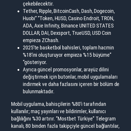
çekebilecektir.
Tether, Ripple, BitcoinCash, Dash, Dogecoin,
Huobi” “Token, HUSD, Casino Endroit, TRON,
ADA, Axie Infinity, Binance UNITED STATES
DOLLAR, DAI, Dexsport, TrueUSD, USD Coin
empieza ZChash.
2025’te basketbol bahisleri, toplam hacmin
%18’ini oluşturuyor empieza %15 büyüme”
“gösteriyor.
Ayrıca güncel promosyonlar, arayüz dilini
değiştirmek için butonlar, mobil uygulamaları
indirmek ve daha fazlasını içeren bir bölüm de
bulunmaktadır.
Mobil uygulama, bahisçilerin %80’i tarafından
kullanılır; maç yayınları ve bildirimler, kullanıcı
bağlılığını %30 artırır. “Mostbet Türkiye” Telegram
kanalı, 80 binden fazla takipçiyle güncel bağlantılar,