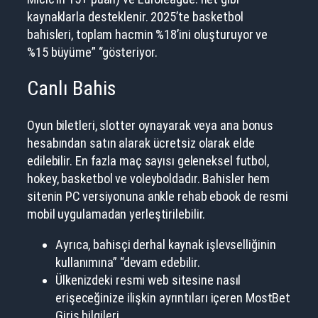
kaynaklarla desteklenir. 2025’te basketbol
bahisleri, toplam hacmin %18’ini oluşturuyor ve
%15 büyüme” “gösteriyor.
Canlı Bahis
Oyun biletleri, slotter oynayarak veya ana bonus
hesabından satın alarak ücretsiz olarak elde
edilebilir. En fazla maç sayısı geleneksel futbol,
hokey, basketbol ve voleyboldadır. Bahisler hem
sitenin PC versiyonuna ankle rehab ebook de resmi
mobil uygulamadan yerleştirilebilir.
Ayrıca, bahisçi derhal kaynak işlevselliğinin
kullanımına” “devam edebilir.
Ülkenizdeki resmi web sitesine nasıl
erişeceğinize ilişkin ayrıntıları içeren MostBet
Giriş bilgileri.