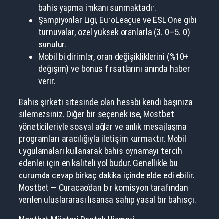
bahis yapma imkanı sunmaktadır.
Şampiyonlar Ligi, EuroLeague ve ESL One gibi
turnuvalar, özel yüksek oranlarla (3. 0–5. 0)
sunulur.
Mobil bildirimler, oran değişikliklerini (%10+
değişim) ve bonus fırsatlarını anında haber
verir.
Bahis şirketi sitesinde olan hesabı kendi başınıza
silemezsiniz. Diğer bir seçenek ise, Mostbet
yöneticileriyle sosyal ağlar ve anlık mesajlaşma
programları aracılığıyla iletişim kurmaktır. Mobil
uygulamaları kullanarak bahis oynamayı tercih
edenler için en kaliteli yol budur. Genellikle bu
durumda cevap birkaç dakika içinde elde edilebilir.
Mostbet — Curacao’dan bir komisyon tarafından
verilen uluslararası lisansa sahip yasal bir bahisçi.