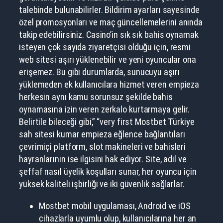
talebinde bulunabilirler. Bildirim ayarları sayesinde
özel promosyonları ve maç güncellemelerini anında
takip edebilirsiniz. Casino’in sık sık bahis oynamak
isteyen çok sayıda ziyaretçisi olduğu için, resmi
web sitesi aşırı yüklenebilir ve yeni oyuncular ona
erişemez. Bu gibi durumlarda, sunucuyu aşırı
yüklemeden ek kullanıcılara hizmet veren empieza
herkesin aynı kamu sorunsuz şekilde bahis
oynamasına izin veren zerkalo kurtarmaya gelir.
Belirtile bileceği gibi,” “very first Mostbet Türkiye
sah sitesi kumar empieza eğlence bağlantıları
çevrimiçi platform, slot makineleri ve bahisleri
hayranlarının ise ilgisini hak ediyor. Site, adil ve
şeffaf nasıl üyelik koşulları sunar, her oyuncu için
yüksek kaliteli işbirliği ve iki güvenlik sağlarlar.
Mostbet mobil uygulaması, Android ve iOS
cihazlarla uyumlu olup, kullanıcılarına her an