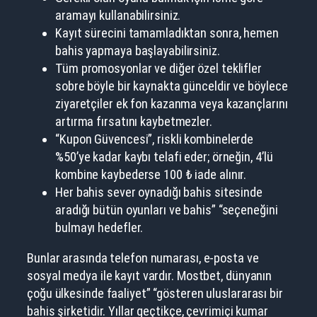
aramayı kullanabilirsiniz.
Kayıt sürecini tamamladıktan sonra, hemen
bahis yapmaya başlayabilirsiniz.
Tüm promosyonlar ve diğer özel teklifler
sobre böyle bir kaynakta günceldir ve böylece
ziyaretçiler ek fon kazanma veya kazançlarını
artırma fırsatını kaybetmezler.
“Kupon Güvencesi”, riskli kombinelerde
%50’ye kadar kaybı telafi eder; örneğin, 4’lü
kombine kaybederse 100 ₺ iade alınır.
Her bahis sever oynadığı bahis sitesinde
aradığı bütün oyunları ve bahis” “seçeneğini
bulmayı hedefler.
Bunlar arasında telefon numarası, e-posta ve
sosyal medya ile kayıt vardır. Mostbet, dünyanın
çoğu ülkesinde faaliyet” “gösteren uluslararası bir
bahis şirketidir. Yıllar geçtikçe, çevrimiçi kumar