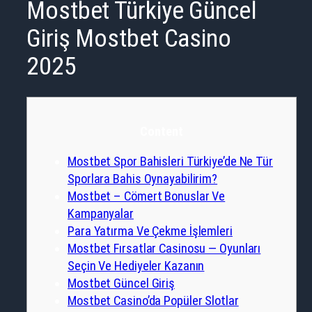
Mostbet Türkiye Güncel
Giriş Mostbet Casino
2025
Content
Mostbet Spor Bahisleri Türkiye’de Ne Tür
Sporlara Bahis Oynayabilirim?
Mostbet – Cömert Bonuslar Ve
Kampanyalar
Para Yatırma Ve Çekme İşlemleri
Mostbet Fırsatlar Casinosu — Oyunları
Seçin Ve Hediyeler Kazanın
Mostbet Güncel Giriş
Mostbet Casino’da Popüler Slotlar