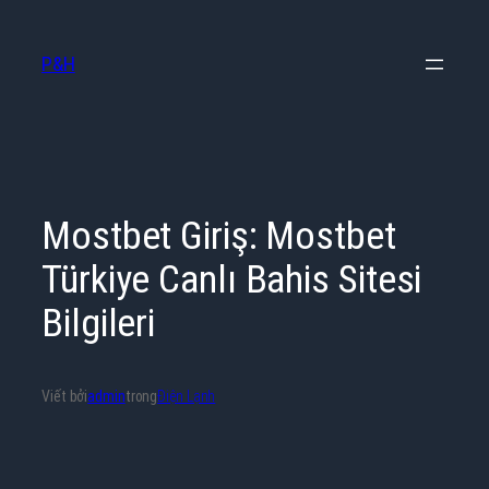
Chuyển
đến
P&H
phần
nội
dung
Mostbet Giriş: Mostbet
Türkiye Canlı Bahis Sitesi
Bilgileri
Viết bởi
admin
trong
Điện Lạnh