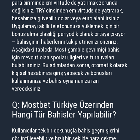
para biriminde em virtude de yatırmak zorunda
değilsiniz. TRY cinsinden em virtude de yatırarak,
hesabınıza güvenilir dolar veya euro alabilirsiniz.
Uygulamayı akıllı telefonunuza yüklemek için bir
bonus alma olasılığı periyodik olarak ortaya çıkıyor
– bahisçinin haberlerini takip etmenizi öneririz.
Aşağıdaki tabloda, Most gamble çevrimiçi bahis
için mevcut olan sporları, ligleri ve turnuvaları
bulabilirsiniz. Bu adımlardan sonra, otomatik olarak
kişisel hesabınıza giriş yapacak ve bonusları
kullanmanıza ve bahis oynamanıza izin
vereceksiniz.
Q: Mostbet Türkiye Üzerinden
Hangi Tür Bahisler Yapılabilir?
Kullanıcılar tek bir dokunuşla bahis geçmişlerini
görüntüleyebilir ve hızlı bir şekilde para çekme