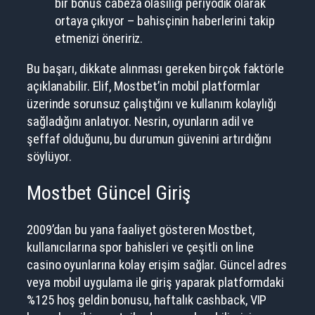
bir bonus cabeza olasılığı periyodik olarak
ortaya çıkıyor – bahisçinin haberlerini takip
etmenizi öneririz.
Bu başarı, dikkate alınması gereken birçok faktörle
açıklanabilir. Elif, Mostbet’in mobil platformlar
üzerinde sorunsuz çalıştığını ve kullanım kolaylığı
sağladığını anlatıyor. Nesrin, oyunların adil ve
şeffaf olduğunu, bu durumun güvenini artırdığını
söylüyor.
Mostbet Güncel Giriş
2009’dan bu yana faaliyet gösteren Mostbet,
kullanıcılarına spor bahisleri ve çeşitli on line
casino oyunlarına kolay erişim sağlar. Güncel adres
veya mobil uygulama ile giriş yaparak platformdaki
%125 hoş geldin bonusu, haftalık cashback, VIP