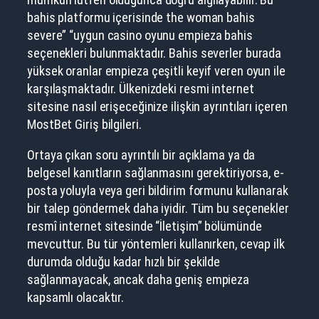
bahis platformu içerisinde the woman bahis
severe” “uygun casino oyunu empieza bahis
seçenekleri bulunmaktadır. Bahis severler burada
yüksek oranlar empieza çeşitli keyif veren oyun ile
karşılaşmaktadır. Ülkenizdeki resmi internet
sitesine nasıl erişeceğinize ilişkin ayrıntıları içeren
MostBet Giriş bilgileri.
Ortaya çıkan soru ayrıntılı bir açıklama ya da
belgesel kanıtların sağlanmasını gerektiriyorsa, e-
posta yoluyla veya geri bildirim formunu kullanarak
bir talep göndermek daha iyidir. Tüm bu seçenekler
resmî internet sitesinde “İletişim” bölümünde
mevcuttur. Bu tür yöntemleri kullanırken, cevap ilk
durumda olduğu kadar hızlı bir şekilde
sağlanmayacak, ancak daha geniş empieza
kapsamlı olacaktır.