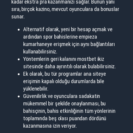
kadar ekstra pra kazanmanızı sağlar. Bunun yanı
sıra, birçok kazino, mevcut oyunculara da bonuslar
sunar.
Alternatif olarak, yeni bir hesap açmak ve
ardından spor bahislerine empieza
kumarhaneye erişmek için aynı bağlantıları
kullanabilirsiniz.
Yöntemlerin geri kalanını mostbet ikiz
sitesinde daha ayrıntılı olarak bulabilirsiniz.
Ek olarak, bu tür programlar ana siteye
erişimin kapalı olduğu durumlarda bile
yüklenebilir.
Güvenilirlik ve oyunculara sadakatin
mükemmel bir şekilde onaylanması, bu
bahisçinin, bahis etkinliğinin tüm yönlerinin
toplamında beş olası puandan dördünü
kazanmasına izin veriyor.