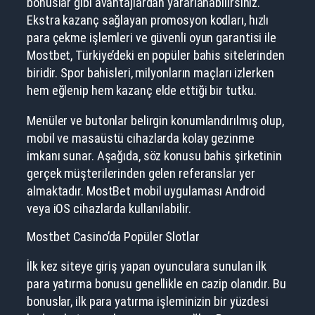
bonuslar gibi avantajlardan yararlanabilirsiniz.
Ekstra kazanç sağlayan promosyon kodları, hızlı
para çekme işlemleri ve güvenli oyun garantisi ile
Mostbet, Türkiye’deki en popüler bahis sitelerinden
biridir. Spor bahisleri, milyonların maçları izlerken
hem eğlenip hem kazanç elde ettiği bir tutku.
Menüler ve butonlar belirgin konumlandırılmış olup,
mobil ve masaüstü cihazlarda kolay gezinme
imkanı sunar. Aşağıda, söz konusu bahis şirketinin
gerçek müşterilerinden gelen referanslar yer
almaktadır. MostBet mobil uygulaması Android
veya iOS cihazlarda kullanılabilir.
Mostbet Casino’da Popüler Slotlar
İlk kez siteye giriş yapan oyunculara sunulan ilk
para yatırma bonusu genellikle en cazip olanıdır. Bu
bonuslar, ilk para yatırma işleminizin bir yüzdesi