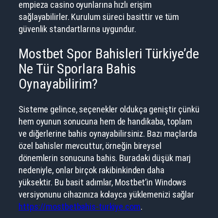
empieza casino oyunlarına hızlı erişim
sağlayabilirler. Kurulum süreci basittir ve tüm
güvenlik standartlarına uygundur.
Mostbet Spor Bahisleri Türkiye’de
Ne Tür Sporlara Bahis
Oynayabilirim?
Sisteme gelince, seçenekler oldukça geniştir çünkü
hem oyunun sonucuna hem de handikaba, toplam
ve diğerlerine bahis oynayabilirsiniz. Bazı maçlarda
özel bahisler mevcuttur, örneğin bireysel
dönemlerin sonucuna bahis. Buradaki düşük marj
nedeniyle, onlar birçok rakibinkinden daha
yüksektir. Bu basit adımlar, Mostbet’in Windows
versiyonunu cihazınıza kolayca yüklemenizi sağlar
https://mostbetbahis-turkiye.com
.