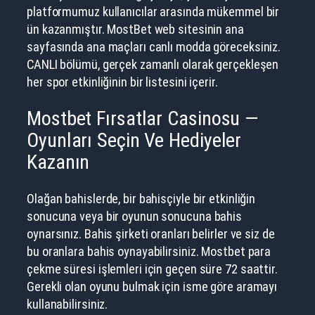
platformumuz kullanıcılar arasında mükemmel bir
ün kazanmıştır. MostBet web sitesinin ana
sayfasında ana maçları canlı modda göreceksiniz.
CANLI bölümü, gerçek zamanlı olarak gerçekleşen
her spor etkinliğinin bir listesini içerir.
Mostbet Fırsatlar Casinosu —
Oyunları Seçin Ve Hediyeler
Kazanın
Olağan bahislerde, bir bahisçiyle bir etkinliğin
sonucuna veya bir oyunun sonucuna bahis
oynarsınız. Bahis şirketi oranları belirler ve siz de
bu oranlara bahis oynayabilirsiniz. Mostbet para
çekme süresi işlemleri için geçen süre 72 saattir.
Gerekli olan oyunu bulmak için isme göre aramayı
kullanabilirsiniz.