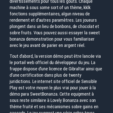
divertissements pour tous les goûts. Chaque
machine à sous some sort of un thème, kklk
fonctions supplémentaires, algun niveau de
rendement et d’autres paramètres. Les joueurs
plongent dans un lieu de bonbons, de chocolat et
sobre fruits. Vous pouvez aussi essayer la sweet
bonanza demonstration pour vous familiariser
avec le jeu avant de parier en argent réel.
Tout d’abord, la version démo peut être lancée via
le portail web officiel du développeur du jeu. La
frappe dispose d’une licence de Gibraltar ainsi que
d’une certification dans plus de twenty
juridictions. Le internet site officiel de Sensible
Play est votre moyen le plus vrai pour jouer à la
démo para SweetBonanza. Cette equipment à
sous reste similaire à Lovely Bonanza avec son
thème fruité et ses mécanismes sobre gains en
cascade. Le jeu suggest une série sobre tours