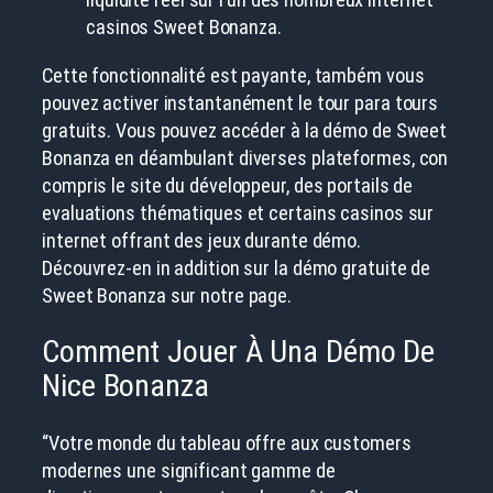
casinos Sweet Bonanza.
Cette fonctionnalité est payante, também vous
pouvez activer instantanément le tour para tours
gratuits. Vous pouvez accéder à la démo de Sweet
Bonanza en déambulant diverses plateformes, con
compris le site du développeur, des portails de
evaluations thématiques et certains casinos sur
internet offrant des jeux durante démo.
Découvrez-en in addition sur la démo gratuite de
Sweet Bonanza sur notre page.
Comment Jouer À Una Démo De
Nice Bonanza
“Votre monde du tableau offre aux customers
modernes une significant gamme de