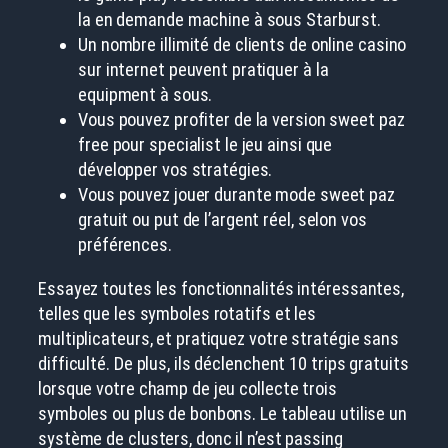
la en demande machine à sous Starburst.
Un nombre illimité de clients de online casino
sur internet peuvent pratiquer à la
equipment à sous.
Vous pouvez profiter de la version sweet paz
free pour specialist le jeu ainsi que
développer vos stratégies.
Vous pouvez jouer durante mode sweet paz
gratuit ou put de l’argent réel, selon vos
préférences.
Essayez toutes les fonctionnalités intéressantes,
telles que les symboles rotatifs et les
multiplicateurs, et pratiquez votre stratégie sans
difficulté. De plus, ils déclenchent 10 trips gratuits
lorsque votre champ de jeu collecte trois
symboles ou plus de bonbons. Le tableau utilise un
système de clusters, donc il n’est passing