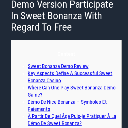
Demo Version Participate
In Sweet Bonanza With
Regard To Free
Content
Sweet Bonanza Demo Review
Key Aspects Define A Successful Sweet
Bonanza Casino
Where Can One Play Sweet Bonanza Demo
Game?
Démo De Nice Bonanza – Symboles Et
Paiements
À Partir De Quel Âge Puis-je Pratiquer À La
Démo De Sweet Bonanza?