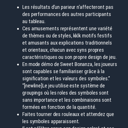
Les résultats d’un parieur n’affecteront pas
des performances des autres participants
au tableau.
Ces amusements représentent une variété
de thèmes ou de styles, kklk motifs festifs
et amusants aux explications traditionnels
et orientaux, chacun avec syns propres
caractéristiques ou son propre design de jeu.
En mode démo de Sweet Bonanza, les joueurs
sont capables se familiariser grâce à la
signification et les valeurs des symboles.”
“[newline]Le jeu utilise este système de
groupings où les roles des symboles sont
sans importance et les combinaisons sont
formées en fonction de la quantité.
Faites tourner des rouleaux et attendez que
les symboles apparaissent.