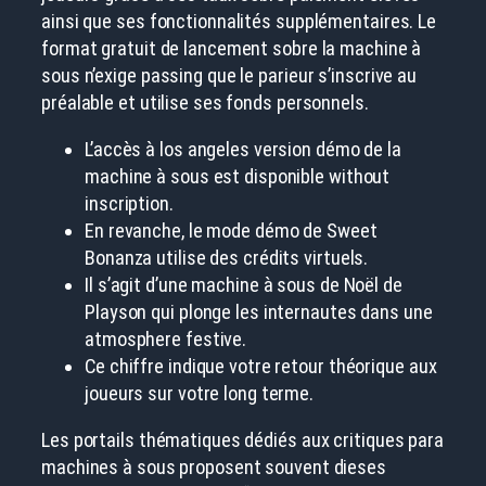
ainsi que ses fonctionnalités supplémentaires. Le
format gratuit de lancement sobre la machine à
sous n’exige passing que le parieur s’inscrive au
préalable et utilise ses fonds personnels.
L’accès à los angeles version démo de la
machine à sous est disponible without
inscription.
En revanche, le mode démo de Sweet
Bonanza utilise des crédits virtuels.
Il s’agit d’une machine à sous de Noël de
Playson qui plonge les internautes dans une
atmosphere festive.
Ce chiffre indique votre retour théorique aux
joueurs sur votre long terme.
Les portails thématiques dédiés aux critiques para
machines à sous proposent souvent dieses