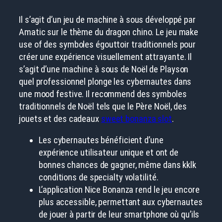
Il s’agit d’un jeu de machine à sous développé par
Amatic sur le thème du dragon chino. Le jeu make
use of des symboles égouttoir traditionnels pour
créer une expérience visuellement attrayante. Il
s’agit d’une machine à sous de Noël de Playson
quel professionnel plonge les cybernautes dans
une mood festive. Il recommend des symboles
traditionnels de Noël tels que le Père Noël, des
jouets et des cadeaux
sweet bonanza slot
.
Les cybernautes bénéficient d’une
expérience utilisateur unique et ont de
bonnes chances de gagner, même dans kklk
conditions de specialty volatilité.
L’application Nice Bonanza rend le jeu encore
plus accessible, permettant aux cybernautes
de jouer à partir de leur smartphone où qu’ils