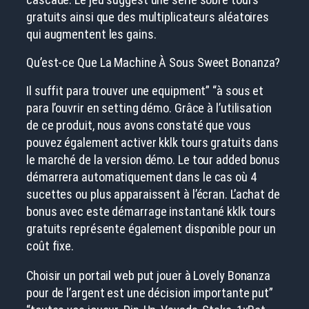
gratuits ainsi que des multiplicateurs aléatoires
qui augmentent les gains.
Qu’est-ce Que La Machine À Sous Sweet Bonanza?
Il suffit para trouver une equipment” “à sous et
para l’ouvrir en setting démo. Grâce à l’utilisation
de ce produit, nous avons constaté que vous
pouvez également activer kklk tours gratuits dans
le marché de la version démo. Le tour added bonus
démarrera automatiquement dans le cas où 4
sucettes ou plus apparaissent à l’écran. L’achat de
bonus avec este démarrage instantané kklk tours
gratuits représente également disponible pour un
coût fixe.
Choisir un portail web put jouer à Lovely Bonanza
pour de l’argent est une décision importante put”