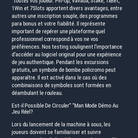
“toutes vos joueur. Pin-Up, Vavada, Stake, 1xBet,
1Win et 7Slots apportent divers avantages, entre
autres une inscription souple, des programmes
para bonus et votre fiabilité. Il représente
important de repérer une plateforme quel
professionnel correspond à vos ne vos
préférences. Nos testing soulignent l’importance
d’accéder au logiciel original pour une expérience
de jeu authentique. Pendant les excursions
gratuits, un symbole de bombe policromo peut
apparaître. Il est activé dans le cas où des
combinaisons de symboles sont formées en
déambulant le rouleau.
Est-il Possible De Circuler” “Man Mode Démo Au
Jeu Réel?
Lors du lancement de la machine à sous, les
joueurs doivent se familiariser et suivre