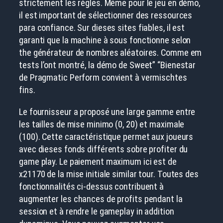
strictement les règles. Même pour le jeu en démo,
il est important de sélectionner des ressources
para confiance. Sur dieses sites fiables, il est
garanti que la machine à sous fonctionne selon
the générateur de nombres aléatoires. Comme em
tests l’ont montré, la démo de Sweet” “Bienestar
de Pragmatic Perform convient à vermischtes
fins.
Le fournisseur a proposé une large gamme entre
les tailles de mise minimo (0, 20) et maximale
(100). Cette caractéristique permet aux joueurs
avec dieses fonds différents sobre profiter du
game play. Le paiement maximum ici est de
x21170 de la mise initiale similar tour. Toutes des
fonctionnalités ci-dessus contribuent à
augmenter les chances de profits pendant la
session et à rendre le gameplay in addition