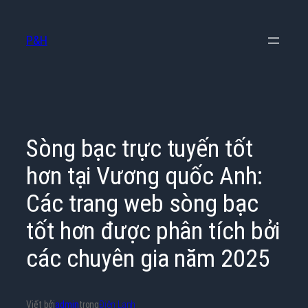
Chuyển
đến
P&H
phần
nội
dung
Sòng bạc trực tuyến tốt
hơn tại Vương quốc Anh:
Các trang web sòng bạc
tốt hơn được phân tích bởi
các chuyên gia năm 2025
Viết bởi
admin
trong
Điện Lạnh