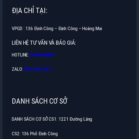
ĐỊA CHỈ TẠI:
VPGD : 136 Định Công – Định Công – Hoàng Mai
LIÊN HỆ TƯ VẤN VÀ BÁO GIÁ:
HOTLINE:
0338446862
ZALO:
0357 842 397
DANH SÁCH CƠ SỞ
DANH SÁCH CƠ SỞ CS1: 1221 Đường Láng
CS2: 136 Phố Định Công