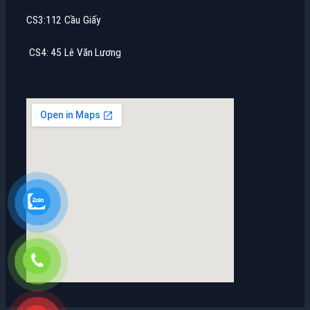
CS3:112 Cầu Giấy
CS4: 45 Lê Văn Lương