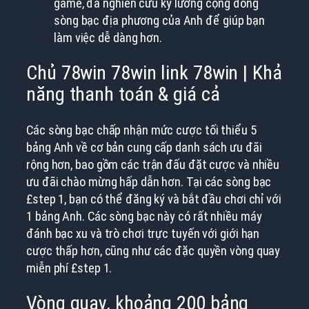
game, đã nghiên cứu kỹ lưỡng cộng đồng
sòng bạc địa phương của Anh để giúp bạn
làm việc dễ dàng hơn.
Chủ 78win 78win link 78win | Khả
năng thanh toán & giá cả
Các sòng bạc chấp nhận mức cược tối thiểu 5
bảng Anh về cơ bản cung cấp danh sách ưu đãi
rộng hơn, bao gồm các trận đấu đặt cược và nhiều
ưu đãi chào mừng hấp dẫn hơn. Tại các sòng bạc
£step 1, bạn có thể đăng ký và bắt đầu chơi chỉ với
1 bảng Anh. Các sòng bạc này có rất nhiều máy
đánh bạc xu và trò chơi trực tuyến với giới hạn
cược thấp hơn, cũng như các đặc quyền vòng quay
miễn phí £step 1.
Vòng quay, khoảng 200 bảng