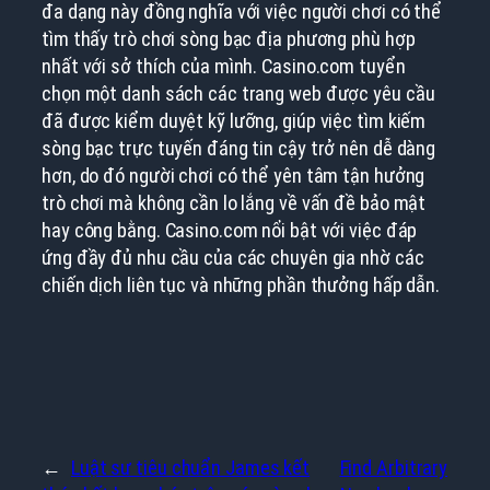
đa dạng này đồng nghĩa với việc người chơi có thể
tìm thấy trò chơi sòng bạc địa phương phù hợp
nhất với sở thích của mình. Casino.com tuyển
chọn một danh sách các trang web được yêu cầu
đã được kiểm duyệt kỹ lưỡng, giúp việc tìm kiếm
sòng bạc trực tuyến đáng tin cậy trở nên dễ dàng
hơn, do đó người chơi có thể yên tâm tận hưởng
trò chơi mà không cần lo lắng về vấn đề bảo mật
hay công bằng. Casino.com nổi bật với việc đáp
ứng đầy đủ nhu cầu của các chuyên gia nhờ các
chiến dịch liên tục và những phần thưởng hấp dẫn.
←
Luật sư tiêu chuẩn James kết
Find Arbitrary