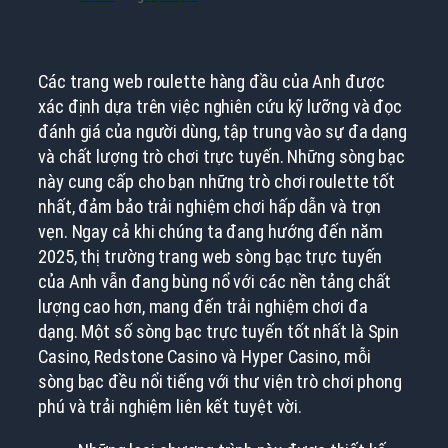
Các trang web roulette hàng đầu của Anh được
xác định dựa trên việc nghiên cứu kỹ lưỡng và đọc
đánh giá của người dùng, tập trung vào sự đa dạng
và chất lượng trò chơi trực tuyến. Những sòng bạc
này cung cấp cho bạn những trò chơi roulette tốt
nhất, đảm bảo trải nghiệm chơi hấp dẫn và trọn
vẹn. Ngay cả khi chúng ta đang hướng đến năm
2025, thị trường trang web sòng bạc trực tuyến
của Anh vẫn đang bùng nổ với các nền tảng chất
lượng cao hơn, mang đến trải nghiệm chơi đa
dạng.
Một số sòng bạc trực tuyến tốt nhất là Spin
Casino, Redstone Casino và Hyper Casino, mỗi
sòng bạc đều nổi tiếng với thư viện trò chơi phong
phú và trải nghiệm liên kết tuyệt vời.