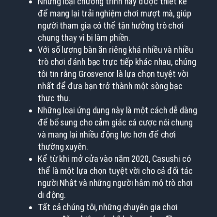
Những loại chương trình này được thiết kế
để mang lại trải nghiệm chơi mượt mà, giúp
người tham gia có thể tận hưởng trò chơi
chung thay vì bị làm phiền.
Với số lượng bàn ăn riêng khá nhiều và nhiều
trò chơi đánh bạc trực tiếp khác nhau, chúng
tôi tin rằng Grosvenor là lựa chọn tuyệt vời
nhất để đưa bạn trở thành một sòng bạc
thực thụ.
Những loại ứng dụng này là một cách dễ dàng
để bổ sung cho cảm giác cá cược nói chung
và mang lại nhiều động lực hơn để chơi
thường xuyên.
Kể từ khi mở cửa vào năm 2020, Casushi có
thể là một lựa chọn tuyệt vời cho cả đối tác
người Nhật và những người hâm mộ trò chơi
di động.
Tất cả chúng tôi, những chuyên gia chơi