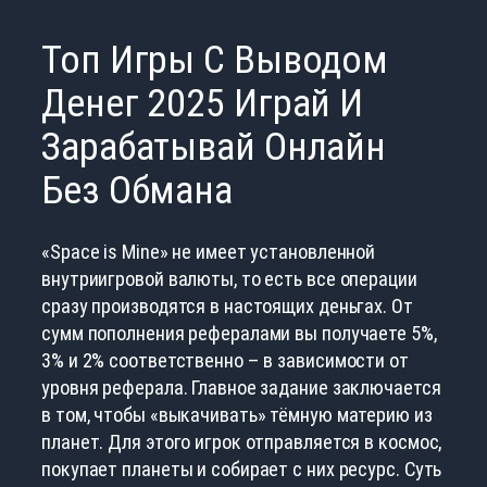
Топ Игры С Выводом
Денег 2025 Играй И
Зарабатывай Онлайн
Без Обмана
«Space is Mine» не имеет установленной
внутриигровой валюты, то есть все операции
сразу производятся в настоящих деньгах. От
сумм пополнения рефералами вы получаете 5%,
3% и 2% соответственно – в зависимости от
уровня реферала. Главное задание заключается
в том, чтобы «выкачивать» тёмную материю из
планет. Для этого игрок отправляется в космос,
покупает планеты и собирает с них ресурс. Суть