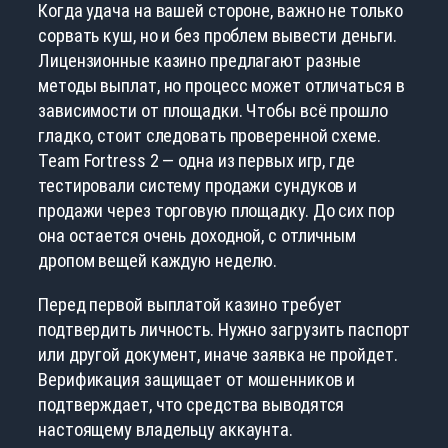
Когда удача на вашей стороне, важно не только
сорвать куш, но и без проблем вывести деньги.
Лицензионные казино предлагают разные
методы выплат, но процесс может отличаться в
зависимости от площадки. Чтобы всё прошло
гладко, стоит следовать проверенной схеме.
Team Fortress 2 — одна из первых игр, где
тестировали систему продажи сундуков и
продажи через торговую площадку. До сих пор
она остается очень доходной, с отличным
дропом вещей каждую неделю.
Перед первой выплатой казино требует
подтвердить личность. Нужно загрузить паспорт
или другой документ, иначе заявка не пройдет.
Верификация защищает от мошенников и
подтверждает, что средства выводятся
настоящему владельцу аккаунта.