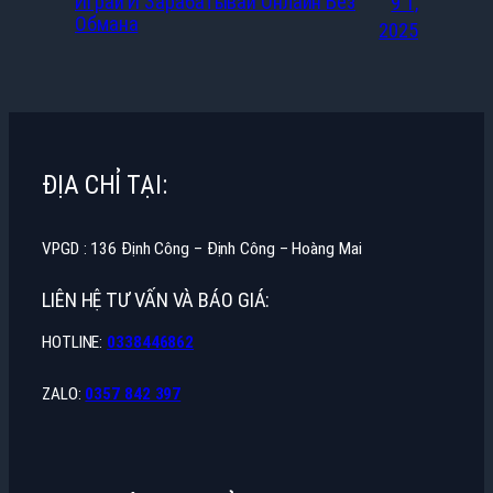
Играй И Зарабатывай Онлайн Без
9 1,
Обмана
2025
ĐỊA CHỈ TẠI:
VPGD : 136 Định Công – Định Công – Hoàng Mai
LIÊN HỆ TƯ VẤN VÀ BÁO GIÁ:
HOTLINE:
0338446862
ZALO:
0357 842 397