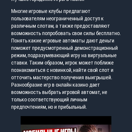
Многие игровые клубы предлагают
пользователям неограниченный доступ к
различным слотам, а также предоставляют
возможность попробовать свои силы бесплатно.
Понять какие игровые автоматы дают деньги
поможет предусмотренный демонстрационный
режим, подразумевающий игру на виртуальные
ставки. Таким образом, игрок может поближе
познакомиться с новинкой, найти свой слот и
отточить мастерство получения выигрышей.
Разнообразие игр в онлайн казино дает
возможность выбрать игровой автомат, не
только соответствующий личным
предпочтениям, но и прибыльный.