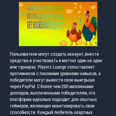
Пользователи могут создать аккаунт, внести
средства и участвовать в матчах один на один
или турнирах. Players Lounge сопоставляет
противников с похожими уровнями навыков, а
победители могут вывести свои выигрыши
через PayPal. С более чем 200 миллионами
долларов, выплаченными победителям, эта
платформа идеально подходит для опытных
геймеров, желающих монетизировать свои
способности. Каждый любитель азартных