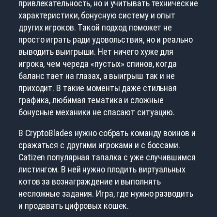
привлекательность, но и учитывать технические
характеристики, бонусную систему и опыт
других игроков. Такой подход поможет не
просто играть ради удовольствия, но и реально
выводить выигрыши. Нет ничего хуже для
игрока, чем череда «пустых» спинов, когда
баланс тает на глазах, а выигрыш так и не
приходит. В такие моменты даже стильная
графика, любимая тематика и сложные
бонусные механики не спасают ситуацию.
В CryptoBlades нужно собрать команду воинов и
сражаться с другими игроками и с боссами.
Catizen популярная тапалка с уже случившимся
листингом. В ней нужно плодить виртуальных
котов за вознаграждение и выполнять
несложные задания. Игра, где нужно разводить
и продавать цифровых кошек.