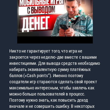
Никто не гарантирует того, что игра не
закроется через неделю-две вместе с вашими
инвестициями. Для вывода средств необходимо
набирать эквивалентную сумму платёжных
баллов («Cash points”). Именно поэтому
создатели игр стараются сделать свой проект
максимально интересным, чтобы завлечь как
можно больше пользователей в процесс.
Поэтому нужно знать, как повысить доход
вначале и не совершить ошибку. В некоторых