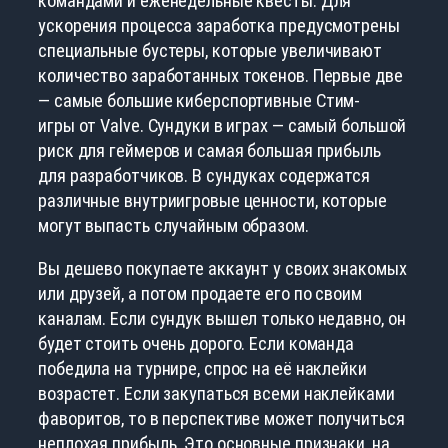
командами и еженедельные квесты. Для
ускорения процесса заработка предусмотрены
специальные бустеры, которые увеличивают
количество заработанных токенов. Первые две
— самые большие киберспортивные Стим-
игры от Valve. Сундуки в играх — самый большой
риск для геймеров и самая большая прибыль
для разработчиков. В сундуках содержатся
различные внутриигровые ценности, которые
могут выпасть случайным образом.
Вы дешево покупаете аккаунт у своих знакомых
или друзей, а потом продаете его по своим
каналам. Если сундук вышел только недавно, он
будет стоить очень дорого. Если команда
победила на турнире, спрос на её наклейки
возрастет. Если закупаться всеми наклейками
фаворитов, то в перспективе может получиться
неплохая прибыль. Это основные признаки, на