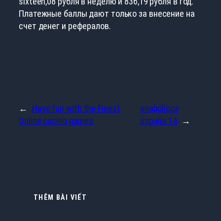
sixteen,08 рубля в неделю и 836,19 рубля в год.
Платежные баллы дают только за внесение на
счет денег и рефералов.
←
Have fun with the Finest
anabolicos
Online casino games
españa 14
→
THÊM BÀI VIẾT