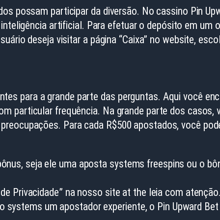
odos possam participar da diversão. No cassino Pin U
nteligência artificial. Para efetuar o depósito em um o
uário deseja visitar a página “Caixa” no website, escol
es para a grande parte das perguntas. Aqui você enco
om particular frequência. Na grande parte dos casos
preocupações. Para cada R$500 apostados, você pode r
 bônus, seja ele uma aposta systems freespins ou o b
a de Privacidade” na nosso site at the leia com atenção
o systems um apostador experiente, o Pin Upward Bet 