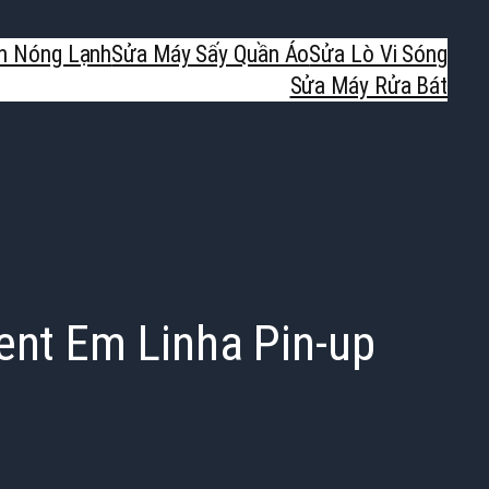
h Nóng Lạnh
Sửa Máy Sấy Quần Áo
Sửa Lò Vi Sóng
Sửa Máy Rửa Bát
ent Em Linha Pin-up