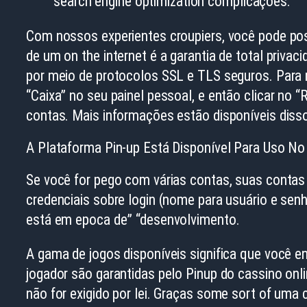
search engine optimization complicações.
Com nossos experientes croupiers, você pode pos
de um on the internet é a garantia de total priva
por meio de protocolos SSL e TLS seguros. Para re
“Caixa” no seu painel pessoal, e então clicar no “
contas. Mais informações estão disponíveis diss
A Plataforma Pin-up Está Disponível Para Uso No 
Se você for pego com várias contas, suas contas t
credenciais sobre login (nome para usuário e sen
está em epoca de” “desenvolvimento.
A gama de jogos disponíveis significa que você e
jogador são garantidas pelo Pinup do cassino on
não for exigido por lei. Graças some sort of uma 