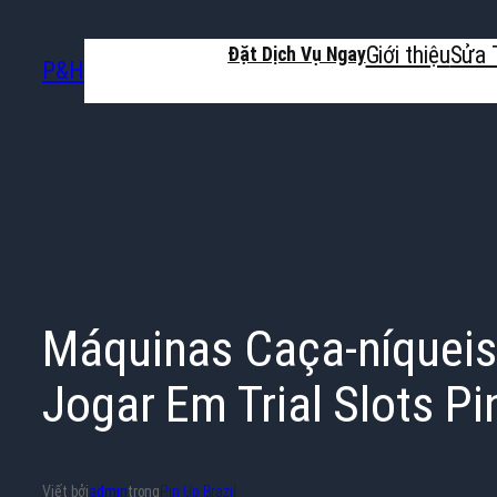
Chuyển
Giới thiệu
Sửa 
đến
Đặt Dịch Vụ Ngay
P&H
phần
nội
dung
Máquinas Caça-níqueis
Jogar Em Trial Slots Pi
Viết bởi
admin
trong
Pin Up Brazil