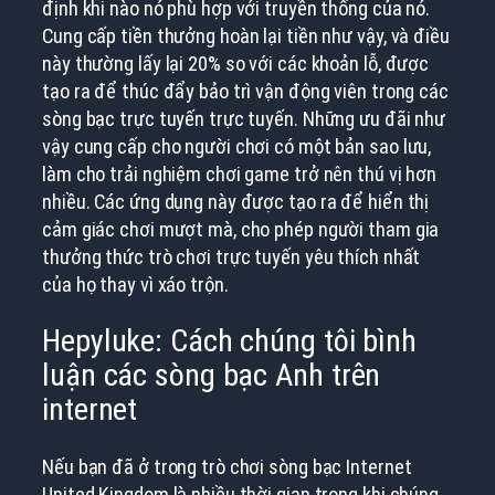
định khi nào nó phù hợp với truyền thống của nó.
Cung cấp tiền thưởng hoàn lại tiền như vậy, và điều
này thường lấy lại 20% so với các khoản lỗ, được
tạo ra để thúc đẩy bảo trì vận động viên trong các
sòng bạc trực tuyến trực tuyến. Những ưu đãi như
vậy cung cấp cho người chơi có một bản sao lưu,
làm cho trải nghiệm chơi game trở nên thú vị hơn
nhiều. Các ứng dụng này được tạo ra để hiển thị
cảm giác chơi mượt mà, cho phép người tham gia
thưởng thức trò chơi trực tuyến yêu thích nhất
của họ thay vì xáo trộn.
Hepyluke: Cách chúng tôi bình
luận các sòng bạc Anh trên
internet
Nếu bạn đã ở trong trò chơi sòng bạc Internet
United Kingdom là nhiều thời gian trong khi chúng