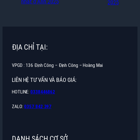
nhất ở Anh 2025
2025
ĐỊA CHỈ TẠI:
VPGD : 136 Định Công – Định Công – Hoàng Mai
LIÊN HỆ TƯ VẤN VÀ BÁO GIÁ:
HOTLINE:
0338446862
ZALO:
0357 842 397
DANH SÁCH CƠ SỞ