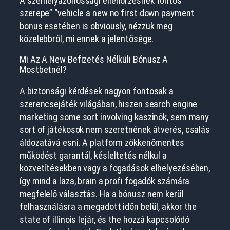
A személyazonossági ellenőrzésnek fontos
szerepe” “vehicle a new no first down payment
bonus esetében is obviously, nézzük meg
közelebbről, mi ennek a jelentősége.
Mi Az A New Befizetés Nélküli Bónusz A
Mostbetnél?
A biztonsági kérdések nagyon fontosak a
szerencsejáték világában, hiszen search engine
marketing some sort involving kaszinók, sem many
sort of játékosok nem szeretnének átverés, csalás
áldozatává esni. A platform zökkenőmentes
működést garantál, késleltetés nélkül a
közvetítésekben vagy a fogadások elhelyezésében,
így mind a laza, brain a profi fogadók számára
megfelelő választás. Ha a bónusz nem kerül
felhasználásra a megadott időn belül, akkor the
state of illinois lejár, és the hozzá kapcsolódó