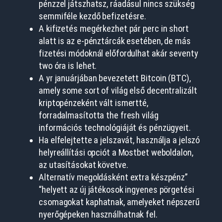
pénzzel játszhatsz, ráadásul nincs szükség
semmiféle kezdő befizetésre.
A kifizetés megérkezhet pár perc in short
alatt is az e-pénztárcák esetében, de más
fizetési módoknál előfordulhat akár seventy
two óra is lehet.
A yr januárjában bevezetett Bitcoin (BTC),
amely some sort of világ első decentralizált
kriptopénzeként vált ismertté,
forradalmasította the fresh világ
információs technológiáját és pénzügyeit.
Ha elfelejtette a jelszavát, használja a jelszó
helyreállítási opciót a Mostbet weboldalon,
az utasításokat követve.
Alternatív megoldásként extra készpénz”
“helyett az új játékosok ingyenes pörgetési
csomagokat kaphatnak, amelyeket népszerű
nyerőgépeken használhatnak fel.