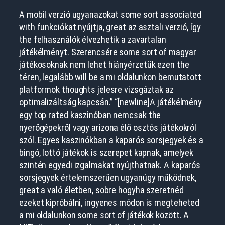
A mobil verzió ugyanazokat some sort associated
with funkciókat nyújtja, great az asztali verzió, így
the felhasználók élvezhetik a zavartalan
játékélményt. Szerencsére some sort of magyar
játékosoknak nem lehet hiányérzetük ezen the
téren, legalább will be a mi oldalunkon bemutatott
platformok thoughts jelesre vizsgáztak az
optimalizáltság kapcsán.” “[newline]A játékélmény
egy top rated kaszinóban nemcsak the
nyerőgépekről vagy arizona élő osztós játékokról
szól. Egyes kaszinókban a kaparós sorsjegyek és a
bingó, lottó játékok is szerepet kapnak, amelyek
szintén egyedi izgalmakat nyújthatnak. A kaparós
sorsjegyek értelemszerűen ugyanúgy működnek,
great a való életben, sobre hogyha szeretnéd
ezeket kipróbálni, ingyenes módon is megteheted
a mi oldalunkon some sort of játékok között. A