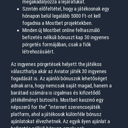
megakadályozza a lejáratukat.
Szintén előfeltétel, hogy a játékosnak egy
hónapon belül legalább 5000 Ft-ot kell
fogadnia a Mostbet projektekben.
Minden új Mostbet online felhasználó
befizetés nélküli bónuszt kap 30 ingyenes
pörgetés formájában, csak a fiók
létrehozásáért.
Az ingyenes pörgetések helyett the játékos
választhatja akár az Aviator játék 30 ingyenes
fogadását is. Az ajánlói bónuszok lehetőséget
adnak arra, hogy nemcsak saját magad, hanem a
barátaid számára is izgalmas és kifizetődő
játékélményt biztosíts. Mostbet kaszinó egy
népszerű for the” “internet szerencsejáték
platform, ahol a játékosok különféle bónusz
ajánlatokat élvezhetnek. Az egyik ilyen ajánlat a