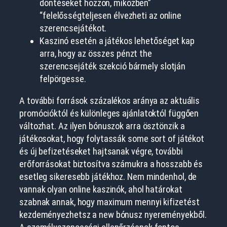
döntéseket hozzon, miközben”
“felelősségteljesen élvezheti az online
szerencsejátékot.
Kaszinó esetén a játékos lehetőséget kap
arra, hogy az összes pénzt the
szerencsejáték szekció bármely slotján
felpörgesse.
A további források százalékos aránya az aktuális
promócióktól és különleges ajánlatoktól függően
változhat. Az ilyen bónuszok arra ösztönzik a
játékosokat, hogy folytassák some sort of játékot
és új befizetéseket hajtsanak végre, további
erőforrásokat biztosítva számukra a hosszabb és
esetleg sikeresebb játékhoz. Nem mindenhol, de
vannak olyan online kaszinók, ahol határokat
szabnak annak, hogy maximum mennyi kifizetést
kezdeményezhetsz a new bónusz nyereményekből.