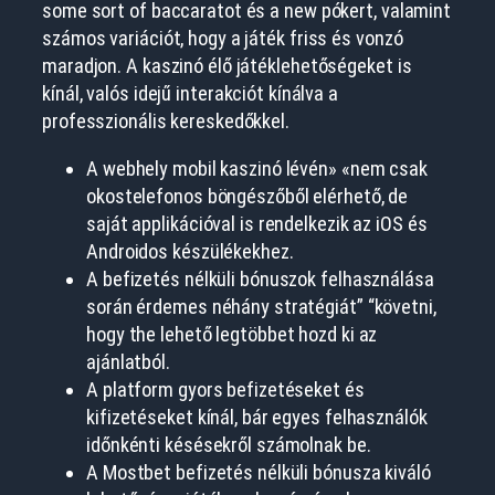
some sort of baccaratot és a new pókert, valamint
számos variációt, hogy a játék friss és vonzó
maradjon. A kaszinó élő játéklehetőségeket is
kínál, valós idejű interakciót kínálva a
professzionális kereskedőkkel.
A webhely mobil kaszinó lévén» «nem csak
okostelefonos böngészőből elérhető, de
saját applikációval is rendelkezik az iOS és
Androidos készülékekhez.
A befizetés nélküli bónuszok felhasználása
során érdemes néhány stratégiát” “követni,
hogy the lehető legtöbbet hozd ki az
ajánlatból.
A platform gyors befizetéseket és
kifizetéseket kínál, bár egyes felhasználók
időnkénti késésekről számolnak be.
A Mostbet befizetés nélküli bónusza kiváló