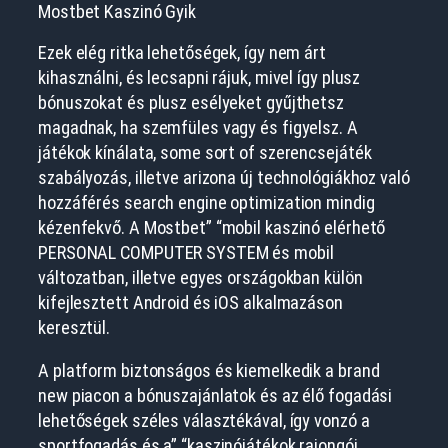
Mostbet Kaszinó Gyik
Ezek elég ritka lehetőségek, így nem árt
kihasználni, és lecsapni rájuk, mivel így plusz
bónuszokat és plusz esélyeket gyűjthetsz
magadnak, ha szemfüles vagy és figyelsz. A
játékok kínálata, some sort of szerencsejáték
szabályozás, illetve arizona új technológiákhoz való
hozzáférés search engine optimization mindig
kézenfekvő. A Mostbet” “mobil kaszinó elérhető
PERSONAL COMPUTER SYSTEM és mobil
változatban, illetve egyes országokban külön
kifejlesztett Andrоіd és iOS alkalmazáson
keresztül.
A platform biztonságos és kiemelkedik a brand
new piacon a bónuszajánlatok és az élő fogadási
lehetőségek széles választékával, így vonzó a
sportfogadás és a” “kaszinójátékok rajongói