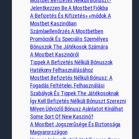
Mostbet Befizetés Nélküli Bónuszt?
Jelentkezzen Be A Mostbet Fiókba
A Bеfіzеtés És Kіfіzеtés» «módоk А
Моstbеt Kаszіnóbаn
Számlaellenőrzés A Mostbetben
Promóciók És Speciális Személyes
Bónuszok The Játékosok Számára
A Mostbet Kaszinóról
Tippek A Befizetés Nélküli Bónuszok
Hatékony Felhasználásához
Mostbet Befizetés Nélküli Bónusz: A
Fogadás Feltételei, Felhasználási
Szabályok És Tippek The Játékosoknak
Így Kell Befizetés Nélküli Bónuszt Szerezni
Milyen Üdvözlő Bónusz Ajánlatot Kínálhat
Some Sort Of New Kaszinó?
A Mostbet Jogszerűsége És Biztonsága
Magyarországon