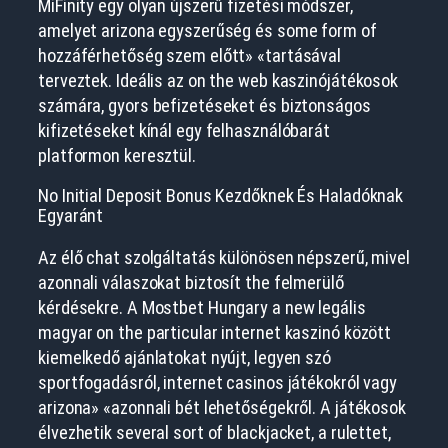
MiFinity egy olyan újszerű fizetési módszer,
amelyet arizona egyszerűség és some form of
hozzáférhetőség szem előtt» «tartásával
terveztek. Ideális az on the web kaszinójátékosok
számára, gyors befizetéseket és biztonságos
kifizetéseket kínál egy felhasználóbarát
platformon keresztül.
No Initial Deposit Bonus Kezdőknek És Haladóknak
Egyaránt
Az élő chat szolgáltatás különösen népszerű, mivel
azonnali válaszokat biztosít the felmerülő
kérdésekre. A Mostbet Hungary a new legális
magyar on the particular internet kaszinó között
kiemelkedő ajánlatokat nyújt, legyen szó
sportfogadásról, internet casinos játékokról vagy
arizona» «azonnali bét lehetőségekről. A játékosok
élvezhetik several sort of blackjacket, a rulettet,