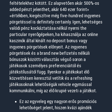
feltételekhez kötött. Ez alapvetően akár 500%-os
added pénzt jelenthet, akár 640 ezer forint»
«értékben, kiegészítve még five-hundred ingyenes
pörgetéssel is definitely certainly. Igen, lehetséges
valódi pénz kockáztatása nélkül nyerni the
particular nyerőgépeken, ha kihasználja az online
kaszinók által kínált no deposit bonus vagy
ingyenes pörgetések előnyeit. Az ingyenes
pörgetések és a brand new befizetés nélküli
bónuszok közötti választás végső soron a
játékosok személyes preferenciáitól és
játékstílusától függ. Ilyenkor a játékokat élő
közvetítésen keresztül vetítik és a refreshing
játékosoknak lehetőségük vehicle egymással
kommunikálni, míg az élő krupié vezeti a játékot.
Ez az egyveleg egy nagyon erős promóciós
lehetőséget jelent, hiszen kvázi ajándék