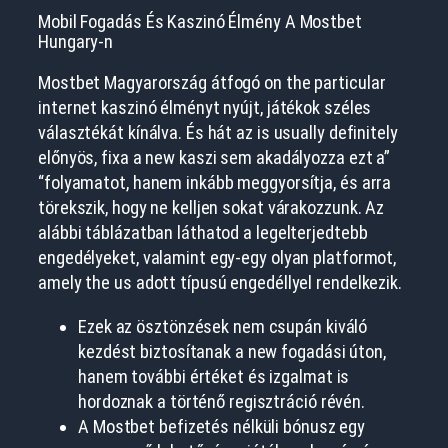
Mobil Fogadás És Kaszinó Élmény A Mostbet
Hungary-n
Mostbet Magyarország átfogó on the particular
internet kaszinó élményt nyújt, játékok széles
választékát kínálva. És hát az is usually definitely
előnyös, fixa a new kaszi sem akadályozza ezt a”
“folyamatot, hanem inkább meggyorsítja, és arra
törekszik, hogy ne kelljen sokat várakozzunk. Az
alábbi táblázatban láthatod a legelterjedtebb
engedélyeket, valamint egy-egy olyan platformot,
amely the us adott típusú engedéllyel rendelkezik.
Ezek az ösztönzések nem csupán kiváló
kezdést biztosítanak a new fogadási úton,
hanem további értéket és izgalmat is
hordoznak a történő regisztráció révén.
A Mostbet befizetés nélküli bónusz egy