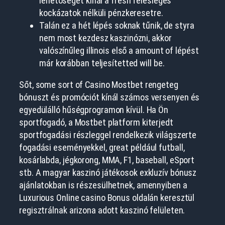
lehetőséget kínál a fresh felesleges
kockázatok nélküli pénzkeresetre.
Talán ez a hét lépés soknak tűnik, de styra
nem most kezdesz kaszinózni, akkor
valószínűleg illinois első a amount of lépést
már korábban teljesítetted will be.
Sőt, some sort of Casino Mostbet rengeteg
bónuszt és promóciót kínál számos versenyen és
egyedülálló hűségprogramon kívül. Ha Ön
sportfogadó, a Mostbet platform kiterjedt
sportfogadási részleggel rendelkezik világszerte
fogadási eseményekkel, great például futball,
kosárlabda, jégkorong, MMA, F1, baseball, eSport
stb. A magyar kaszinó játékosok exkluzív bónusz
ajánlatokban is részesülhetnek, amennyiben a
Luxurious Online casino Bonus oldalán keresztül
regisztrálnak arizona adott kaszinó felületen.