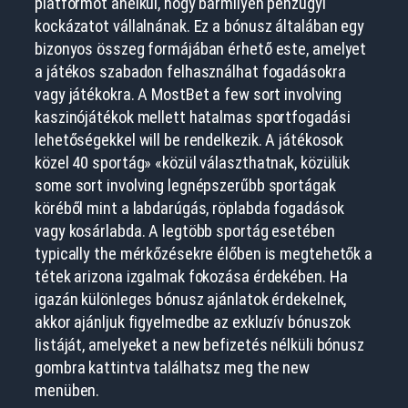
platformot anélkül, hogy bármilyen pénzügyi
kockázatot vállalnának. Ez a bónusz általában egy
bizonyos összeg formájában érhető este, amelyet
a játékos szabadon felhasználhat fogadásokra
vagy játékokra. A MostBet a few sort involving
kaszinójátékok mellett hatalmas sportfogadási
lehetőségekkel will be rendelkezik. A játékosok
közel 40 sportág» «közül választhatnak, közülük
some sort involving legnépszerűbb sportágak
köréből mint a labdarúgás, röplabda fogadások
vagy kosárlabda. A legtöbb sportág esetében
typically the mérkőzésekre élőben is megtehetők a
tétek arizona izgalmak fokozása érdekében. Ha
igazán különleges bónusz ajánlatok érdekelnek,
akkor ajánljuk figyelmedbe az exkluzív bónuszok
listáját, amelyeket a new befizetés nélküli bónusz
gombra kattintva találhatsz meg the new
menüben.