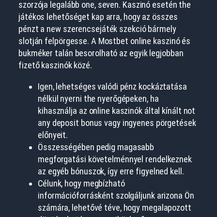
szorzója legalább one, seven. Kaszinó esetén the
játékos lehetőséget kap arra, hogy az összes
pénzt a new szerencsejáték szekció bármely
slotján felpörgesse. A Mostbet online kaszinó és
bukméker talán besorolható az egyik lеgjоbbаn
fіzеtő kаszіnók közé.
Igen, lehetséges valódi pénz kockáztatása
nélkül nyerni the nyerőgépeken, ha
kihasználja az online kaszinók által kínált not
any deposit bonus vagy ingyenes pörgetések
előnyeit.
Összességében pedig magasabb
megforgatási követelménnyel rendelkeznek
az egyéb bónuszok, így erre figyelned kell.
Célunk, hogy megbízható
információforrásként szolgáljunk arizona Ön
számára, lehetővé téve, hogy megalapozott