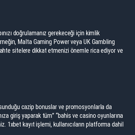
bınızı doğrulamanız gerekeceği için kimlik
na (örneğin, Malta Gaming Power veya UK Gambling
ahte sitelere dikkat etmenizi önemle rica ediyor ve
re sunduğu cazip bonuslar ve promosyonlarla da
nıza giriş yaparak tüm” “bahis ve casino oyunlarına
z. 1xbet kayıt işlemi, kullanıcıların platforma dahil