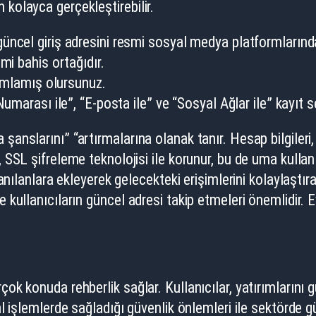
 kolayca gerçekleştirebilir.
ncel giriş adresini resmi sosyal medya platformlarında
i bahis ortağıdır.
mamlamış olursunuz.
marası ile”, “E-posta ile” ve “Sosyal Ağlar ile” kayıt s
şanslarını” “artırmalarına olanak tanır. Hesap bilgileri,
 SSL şifreleme teknolojisi ile korunur, bu de uma kullanıc
lanılanlara ekleyerek gelecekteki erişimlerini kolaylaştıra
 kullanıcıların güncel adresi takip etmeleri önemlidir. E
çok konuda rehberlik sağlar. Kullanıcılar, yatırımlarını 
al işlemlerde sağladığı güvenlik önlemleri ile sektörde g