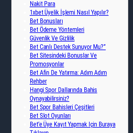
Nakit Para
1xbet Üyelik İşlemi Nasıl Yapılır?
Bet Bonusları
Bet Ödeme Yöntemleri
Güvenlik Ve Gizlilik
Bet Canlı Destek Sunuyor Mu?”
Bet Sitesindeki Bonuslar Ve
Promosyonlar
Bet Afin De Yatırma: Adım Adım
Rehber
Hangi Spor Dallarında Bahis
Oynayabilirsiniz?
Bet Spor Bahisleri Çeşitleri
Bet Slot Oyunları
Bet’e Üye Kayıt Yapmak Için Buraya
Tıklayın