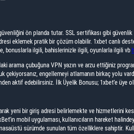
ı güvenliğini ön planda tutar. SSL sertifikası gibi güvenl
 adresi eklemek pratik bir çözüm olabilir. 1xbet canlı de
onuslarla ilgili, bahislerinizle ilgili, oyunlarla ilgili vb
ıdaki arama çubuğuna VPN yazın ve arzu ettiğiniz progr
luk çekiyorsanız, engellemeyi atlamanın birkaç yolu var
den aktif edebilirsiniz. İlk Üyelik Bonusu; 1xbet’e üye o
rak yeni bir giriş adresi belirlemekte ve hizmetlerini kes
1xBet’in mobil uygulaması, kullanıcıların hareket halind
 masaüstü sürümde sunulan tüm özelliklere sahiptir. Kulla