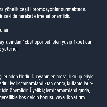
ara yönelik çeşitli promosyonlar sunmaktadır.
 bir şekilde hareket etmeleri önemlidir.
unar.
sayfasından 1xbet spor bahisleri yazıp 1xbet canli
yeterlidir.
rinden biridir. Dünyanın en prestijli kulüpleriyle
ır. Üyelik tamamlandıktan sonra, kullanıcılar e-
 için önemlidir. Üyelik işlemi tamamlandığında,
e genellikle hoş geldin bonusu veya ilk yatırım