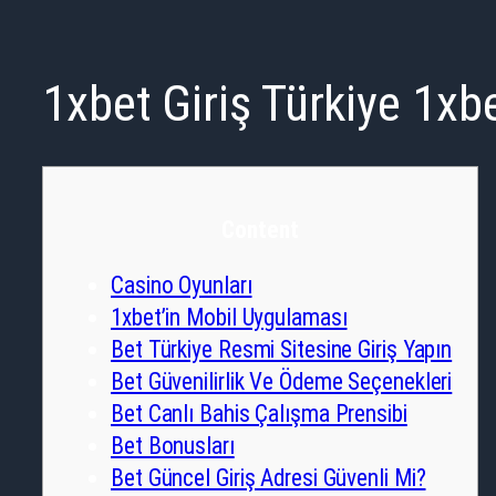
1xbet Giriş Türkiye 1xbe
Content
Casino Oyunları
1xbet’in Mobil Uygulaması
Bet Türkiye Resmi Sitesine Giriş Yapın
Bet Güvenilirlik Ve Ödeme Seçenekleri
Bet Canlı Bahis Çalışma Prensibi
Bet Bonusları
Bet Güncel Giriş Adresi Güvenli Mi?