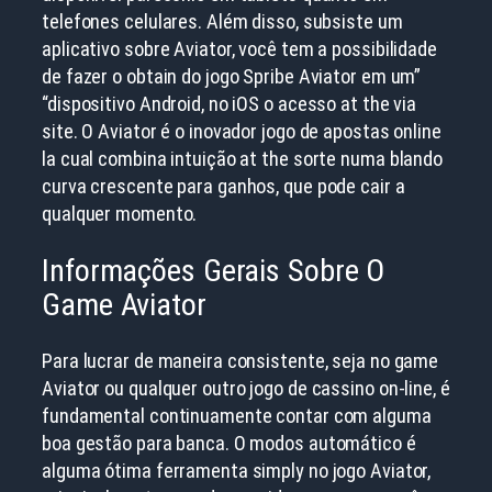
telefones celulares. Além disso, subsiste um
aplicativo sobre Aviator, você tem a possibilidade
de fazer o obtain do jogo Spribe Aviator em um”
“dispositivo Android, no iOS o acesso at the via
site. O Aviator é o inovador jogo de apostas online
la cual combina intuição at the sorte numa blando
curva crescente para ganhos, que pode cair a
qualquer momento.
Informações Gerais Sobre O
Game Aviator
Para lucrar de maneira consistente, seja no game
Aviator ou qualquer outro jogo de cassino on-line, é
fundamental continuamente contar com alguma
boa gestão para banca. O modos automático é
alguma ótima ferramenta simply no jogo Aviator,