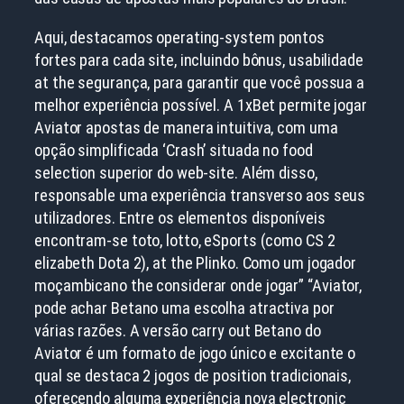
Aqui, destacamos operating-system pontos
fortes para cada site, incluindo bônus, usabilidade
at the segurança, para garantir que você possua a
melhor experiência possível. A 1xBet permite jogar
Aviator apostas de manera intuitiva, com uma
opção simplificada ‘Crash’ situada no food
selection superior do web-site. Além disso,
responsable uma experiência transverso aos seus
utilizadores. Entre os elementos disponíveis
encontram-se toto, lotto, eSports (como CS 2
elizabeth Dota 2), at the Plinko. Como um jogador
moçambicano the considerar onde jogar” “Aviator,
pode achar Betano uma escolha atractiva por
várias razões. A versão carry out Betano do
Aviator é um formato de jogo único e excitante o
qual se destaca 2 jogos de position tradicionais,
oferecendo alguma experiência nova electronic