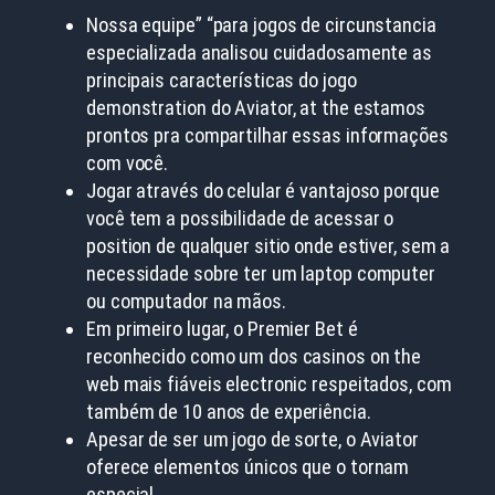
Nossa equipe” “para jogos de circunstancia
especializada analisou cuidadosamente as
principais características do jogo
demonstration do Aviator, at the estamos
prontos pra compartilhar essas informações
com você.
Jogar através do celular é vantajoso porque
você tem a possibilidade de acessar o
position de qualquer sitio onde estiver, sem a
necessidade sobre ter um laptop computer
ou computador na mãos.
Em primeiro lugar, o Premier Bet é
reconhecido como um dos casinos on the
web mais fiáveis electronic respeitados, com
também de 10 anos de experiência.
Apesar de ser um jogo de sorte, o Aviator
oferece elementos únicos que o tornam
especial.