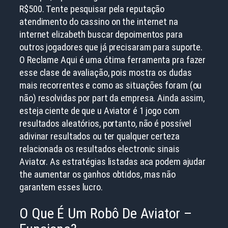
R$500. Tente pesquisar pela reputação
atendimento do cassino on the internet na
internet elizabeth buscar depoimentos para
outros jogadores que já precisaram para suporte.
O Reclame Aqui é uma ótima ferramenta pra fazer
esse clase de avaliação, pois mostra os dudas
mais recorrentes e como as situações foram (ou
não) resolvidas por part da empresa. Ainda assim,
esteja ciente de que u Aviator é 1 jogo com
resultados aleatórios, portanto, não é possível
adivinar resultados ou ter qualquer certeza
relacionada os resultados electronic sinais
Aviator. As estratégias listadas aca podem ajudar
the aumentar os ganhos obtidos, mas não
garantem esses lucro.
O Que É Um Robô De Aviator –