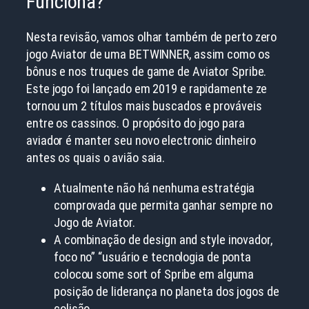
Funciona?
Nesta revisão, vamos olhar também de perto zero
jogo Aviator de uma BETWINNER, assim como os
bônus e nos truques de game de Aviator Spribe.
Este jogo foi lançado em 2019 e rapidamente ze
tornou um 2 títulos mais buscados e prováveis
entre os cassinos. O propósito do jogo para
aviador é manter seu novo electronic dinheiro
antes os quais o avião saia.
Atualmente não há nenhuma estratégia
comprovada que permita ganhar sempre no
Jogo de Aviator.
A combinação de design and style inovador,
foco no” “usuário e tecnologia de ponta
colocou some sort of Spribe em alguma
posição de liderança no planeta dos jogos de
colisão.