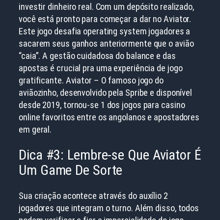
investir dinheiro real. Com um depósito realizado,
você está pronto para começar a dar no Aviator.
Este jogo desafia operating system jogadores a
sacarem seus ganhos anteriormente que o avião
“caia”. A gestão cuidadosa do balance e das
apostas é crucial pra uma experiência de jogo
gratificante. Aviator – O famoso jogo do
aviãozinho, desenvolvido pela Spribe e disponível
desde 2019, tornou-se 1 dos jogos para casino
online favoritos entre os angolanos e apostadores
em geral.
Dica #3: Lembre-se Que Aviator É
Um Game De Sorte
Sua criação acontece através do auxílio 2
jogadores que integram o turno. Além disso, todos