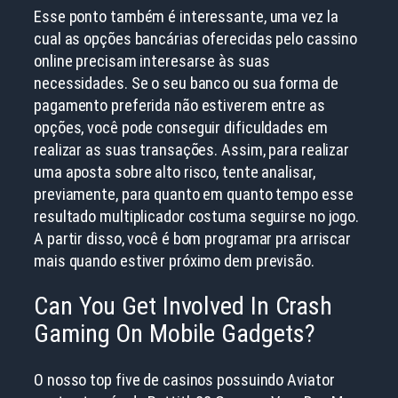
Esse ponto também é interessante, uma vez la
cual as opções bancárias oferecidas pelo cassino
online precisam interesarse às suas
necessidades. Se o seu banco ou sua forma de
pagamento preferida não estiverem entre as
opções, você pode conseguir dificuldades em
realizar as suas transações. Assim, para realizar
uma aposta sobre alto risco, tente analisar,
previamente, para quanto em quanto tempo esse
resultado multiplicador costuma seguirse no jogo.
A partir disso, você é bom programar pra arriscar
mais quando estiver próximo dem previsão.
Can You Get Involved In Crash
Gaming On Mobile Gadgets?
O nosso top five de casinos possuindo Aviator