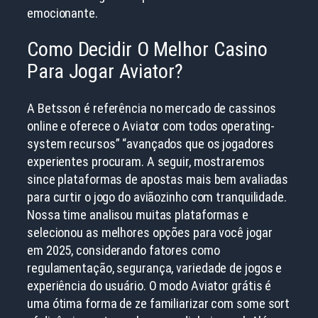
emocionante.
Como Decidir O Melhor Casino
Para Jogar Aviator?
A Betsson é referência no mercado de cassinos
online e oferece o Aviator com todos operating-
system recursos” “avançados que os jogadores
experientes procuram. A seguir, mostraremos
since plataformas de apostas mais bem avaliadas
para curtir o jogo do aviãozinho com tranquilidade.
Nossa time analisou muitas plataformas e
selecionou as melhores opções para você jogar
em 2025, considerando fatores como
regulamentação, segurança, variedade de jogos e
experiência do usuário. O modo Aviator grátis é
uma ótima forma de ze familiarizar com some sort