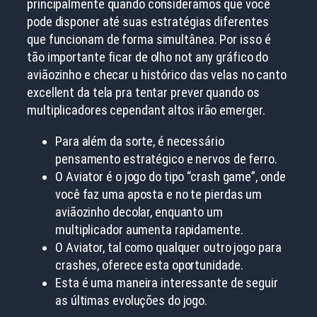
principalmente quando consideramos que você
pode disponer até suas estratégias diferentes
que funcionam de forma simultânea. Por isso é
tão importante ficar de olho not any gráfico do
aviãozinho e checar u histórico das velas no canto
excellent da tela pra tentar prever quando os
multiplicadores cependant altos irão emerger.
Para além da sorte, é necessário
pensamento estratégico e nervos de ferro.
O Aviator é o jogo do tipo “crash game”, onde
você faz uma aposta e no te pierdas um
aviãozinho decolar, enquanto um
multiplicador aumenta rapidamente.
O Aviator, tal como qualquer outro jogo para
crashes, oferece esta oportunidade.
Esta é uma maneira interessante de seguir
as últimas evoluções do jogo.