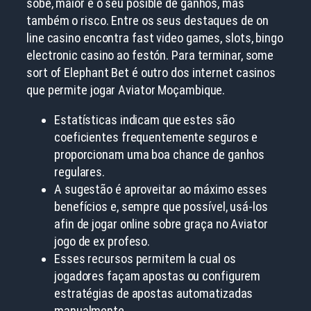
sobe, maior é o seu posible de ganhos, mas
também o risco. Entre os seus destaques de on
line casino encontra fast video games, slots, bingo
electronic casino ao festón. Para terminar, some
sort of Elephant Bet é outro dos internet casinos
que permite jogar Aviator Moçambique.
Estatísticas indicam que estes são
coeficientes frequentemente seguros e
proporcionam uma boa chance de ganhos
regulares.
A sugestão é aproveitar ao máximo esses
benefícios e, sempre que possível, usá-los
afin de jogar online sobre graça no Aviator
jogo de ex profeso.
Esses recursos permitem la cual os
jogadores façam apostas ou configurem
estratégias de apostas automatizadas
manualmente.