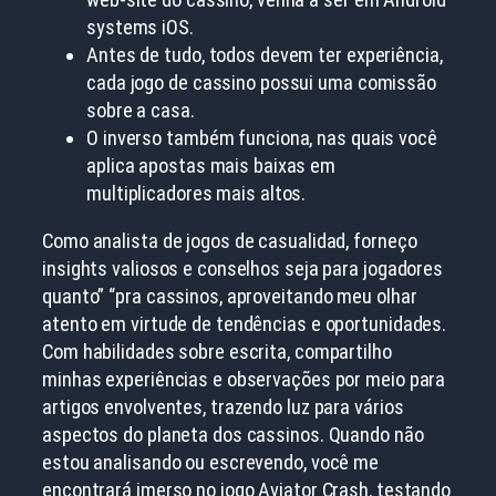
systems iOS.
Antes de tudo, todos devem ter experiência,
cada jogo de cassino possui uma comissão
sobre a casa.
O inverso também funciona, nas quais você
aplica apostas mais baixas em
multiplicadores mais altos.
Como analista de jogos de casualidad, forneço
insights valiosos e conselhos seja para jogadores
quanto” “pra cassinos, aproveitando meu olhar
atento em virtude de tendências e oportunidades.
Com habilidades sobre escrita, compartilho
minhas experiências e observações por meio para
artigos envolventes, trazendo luz para vários
aspectos do planeta dos cassinos. Quando não
estou analisando ou escrevendo, você me
encontrará imerso no jogo Aviator Crash, testando