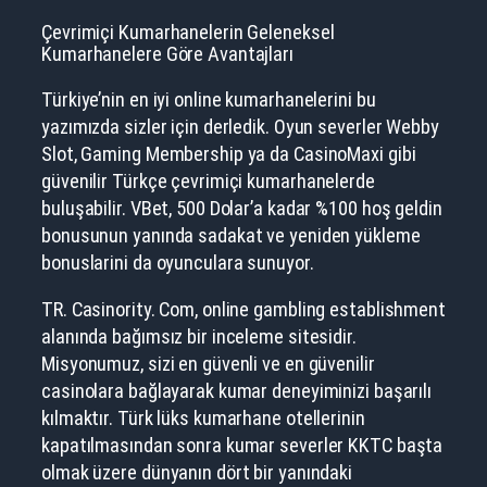
Çevrimiçi Kumarhanelerin Geleneksel
Kumarhanelere Göre Avantajları
Türkiye’nin en iyi online kumarhanelerini bu
yazımızda sizler için derledik. Oyun severler Webby
Slot, Gaming Membership ya da CasinoMaxi gibi
güvenilir Türkçe çevrimiçi kumarhanelerde
buluşabilir. VBet, 500 Dolar’a kadar %100 hoş geldin
bonusunun yanında sadakat ve yeniden yükleme
bonuslarini da oyunculara sunuyor.
TR. Casinority. Com, online gambling establishment
alanında bağımsız bir inceleme sitesidir.
Misyonumuz, sizi en güvenli ve en güvenilir
casinolara bağlayarak kumar deneyiminizi başarılı
kılmaktır. Türk lüks kumarhane otellerinin
kapatılmasından sonra kumar severler KKTC başta
olmak üzere dünyanın dört bir yanındaki