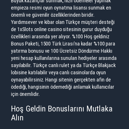
Büyük kazançlar sunmak, hızlı ödemeler yapmak
empieza resmi oyun oynatma lisansı sunmak en
önemli ve güvenilir özelliklerinden biridir.
Yardımsever ve kibar olan Türkçe müşteri desteği
de 1xSlots online casino sitesinin gurur duyduğu
özellikleri arasında yer alıyor. %100 Hoş geldiniz
Bonus Paketi, 1500 Türk Lirası’na kadar %100 para
yatırma bonusu ve 100 Ücretsiz Döndürme Hakkı
yeni hesap kullanılarına sunulan hediyeler arasında
sayılabilir. Türkçe canlı rulet ya da Türkçe Blakjack
lobisine katılabilir veya canlı casinolarda oyun
oynayabilirsiniz. Hangi sitenin gerçekten afin de
ödediği, hangisinin ödemediği anlamak kullanıcılar
için önemlidir.
Hoş Geldin Bonuslarını Mutlaka
Alın