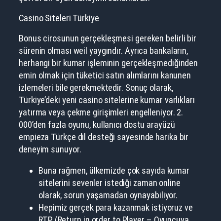
Casino Siteleri Türkiye
Bonus cirosunun gerçekleşmesi gereken belirli bir
sürenin olması weil yaygındır. Ayrıca bankaların,
herhangi bir kumar işleminin gerçekleşmediğinden
emin olmak için tüketici satın alımlarını kanunen
izlemeleri bile gerekmektedir. Sonuç olarak,
Türkiye’deki yeni casino sitelerine kumar varlıkları
yatırma veya çekme girişimleri engelleniyor. 2.
000’den fazla oyunu, kullanıcı dostu arayüzü
empieza Türkçe dil desteği sayesinde harika bir
deneyim sunuyor.
Buna rağmen, ülkemizde çok sayıda kumar
sitelerini sevenler istediği zaman online
olarak, sorun yaşamadan oynayabiliyor.
Hepimiz gerçek para kazanmak istiyoruz ve
RTP (Return in order to Player – Oyuncuya