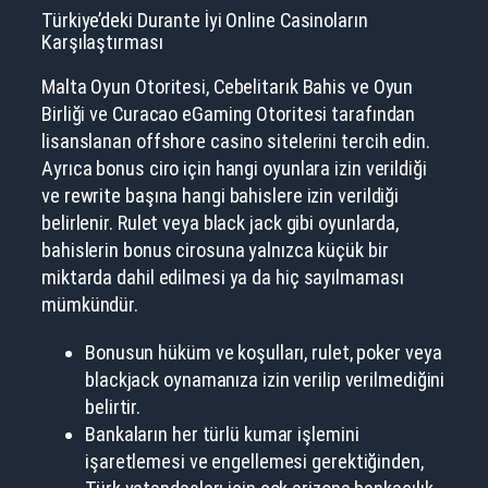
Türkiye’deki Durante İyi Online Casinoların
Karşılaştırması
Malta Oyun Otoritesi, Cebelitarık Bahis ve Oyun
Birliği ve Curacao eGaming Otoritesi tarafından
lisanslanan offshore casino sitelerini tercih edin.
Ayrıca bonus ciro için hangi oyunlara izin verildiği
ve rewrite başına hangi bahislere izin verildiği
belirlenir. Rulet veya black jack gibi oyunlarda,
bahislerin bonus cirosuna yalnızca küçük bir
miktarda dahil edilmesi ya da hiç sayılmaması
mümkündür.
Bonusun hüküm ve koşulları, rulet, poker veya
blackjack oynamanıza izin verilip verilmediğini
belirtir.
Bankaların her türlü kumar işlemini
işaretlemesi ve engellemesi gerektiğinden,