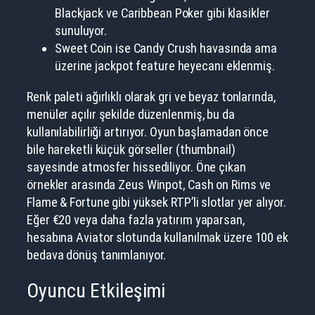
Blackjack ve Caribbean Poker gibi klasikler
sunuluyor.
Sweet Coin ise Candy Crush havasında ama
üzerine jackpot feature heyecanı eklenmiş.
Renk paleti ağırlıklı olarak gri ve beyaz tonlarında,
menüler açılır şekilde düzenlenmiş, bu da
kullanılabilirliği artırıyor. Oyun başlamadan önce
bile hareketli küçük görseller (thumbnail)
sayesinde atmosfer hissediliyor. Öne çıkan
örnekler arasında Zeus Winpot, Cash on Rims ve
Flame & Fortune gibi yüksek RTP’li slotlar yer alıyor.
Eğer €20 veya daha fazla yatırım yaparsan,
hesabına Aviator slotunda kullanılmak üzere 100 ek
bedava dönüş tanımlanıyor.
Oyuncu Etkileşimi