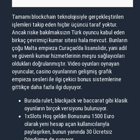
Tamamı blockchain teknolojisiyle gerçekleştirilen
işlemleri takip eden hiçbir üçüncü taraf yoktur.
Ancak riske bakılmaksızın Türk oyuncu kabul eden
birkaç çevrimiçi kumar sitesi hala mevcut. Bunların
çoğu Malta empieza Curaçao’da lisanslıdır, yani adil
ve güvenli kumar hizmetlerinin meşru sağlayıcıları
oldukları doğrulanmıştır. Video oyunları oynayan
oyuncular, casino oyunlarının gelişmiş grafik
empieza sesleri ile ilgi çekici bonus sistemlerine
gittikçe daha fazla ilgi duyuyor.
Burada rulet, blackjack ve baccarat gibi klasik
oyunların birçok versiyonu bulunuyor.
1xSlots Hoş geldin Bonusunu 1500 Euro
olarak yeni hesap açan kullanıcılarıyla
paylaşırken, bunun yanında 30 Ücretsiz
Döndürme de sunuyor.