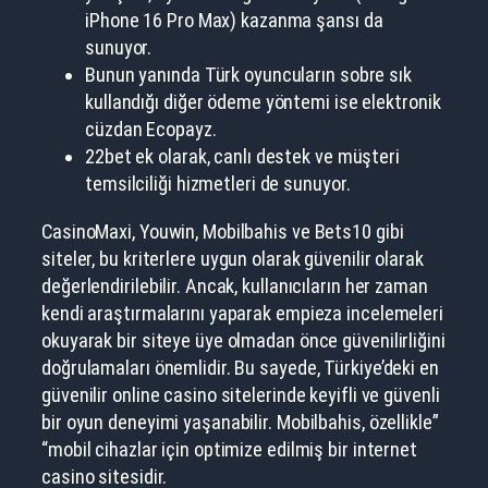
iPhone 16 Pro Max) kazanma şansı da
sunuyor.
Bunun yanında Türk oyuncuların sobre sık
kullandığı diğer ödeme yöntemi ise elektronik
cüzdan Ecopayz.
22bet ek olarak, canlı destek ve müşteri
temsilciliği hizmetleri de sunuyor.
CasinoMaxi, Youwin, Mobilbahis ve Bets10 gibi
siteler, bu kriterlere uygun olarak güvenilir olarak
değerlendirilebilir. Ancak, kullanıcıların her zaman
kendi araştırmalarını yaparak empieza incelemeleri
okuyarak bir siteye üye olmadan önce güvenilirliğini
doğrulamaları önemlidir. Bu sayede, Türkiye’deki en
güvenilir online casino sitelerinde keyifli ve güvenli
bir oyun deneyimi yaşanabilir. Mobilbahis, özellikle”
“mobil cihazlar için optimize edilmiş bir internet
casino sitesidir.