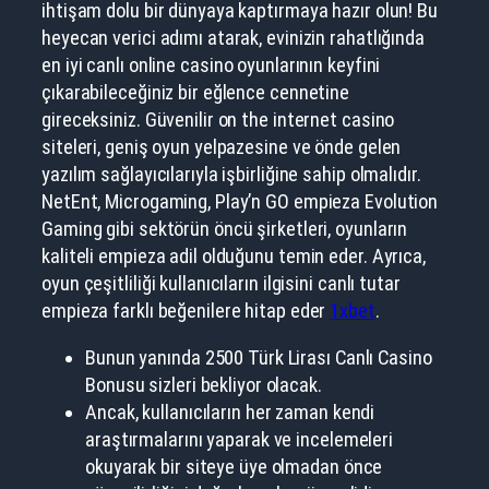
ihtişam dolu bir dünyaya kaptırmaya hazır olun! Bu
heyecan verici adımı atarak, evinizin rahatlığında
en iyi canlı online casino oyunlarının keyfini
çıkarabileceğiniz bir eğlence cennetine
gireceksiniz. Güvenilir on the internet casino
siteleri, geniş oyun yelpazesine ve önde gelen
yazılım sağlayıcılarıyla işbirliğine sahip olmalıdır.
NetEnt, Microgaming, Play’n GO empieza Evolution
Gaming gibi sektörün öncü şirketleri, oyunların
kaliteli empieza adil olduğunu temin eder. Ayrıca,
oyun çeşitliliği kullanıcıların ilgisini canlı tutar
empieza farklı beğenilere hitap eder
1xbet
.
Bunun yanında 2500 Türk Lirası Canlı Casino
Bonusu sizleri bekliyor olacak.
Ancak, kullanıcıların her zaman kendi
araştırmalarını yaparak ve incelemeleri
okuyarak bir siteye üye olmadan önce