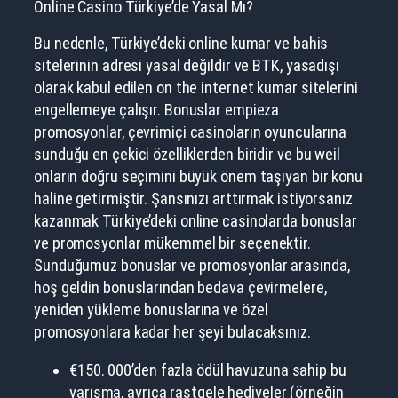
Online Casino Türkiye’de Yasal Mı?
Bu nedenle, Türkiye’deki online kumar ve bahis
sitelerinin adresi yasal değildir ve BTK, yasadışı
olarak kabul edilen on the internet kumar sitelerini
engellemeye çalışır. Bonuslar empieza
promosyonlar, çevrimiçi casinoların oyuncularına
sunduğu en çekici özelliklerden biridir ve bu weil
onların doğru seçimini büyük önem taşıyan bir konu
haline getirmiştir. Şansınızı arttırmak istiyorsanız
kazanmak Türkiye’deki online casinolarda bonuslar
ve promosyonlar mükemmel bir seçenektir.
Sunduğumuz bonuslar ve promosyonlar arasında,
hoş geldin bonuslarından bedava çevirmelere,
yeniden yükleme bonuslarına ve özel
promosyonlara kadar her şeyi bulacaksınız.
€150. 000’den fazla ödül havuzuna sahip bu
yarışma, ayrıca rastgele hediyeler (örneğin