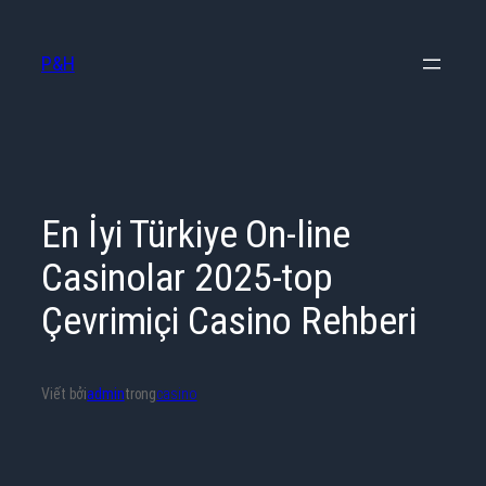
Chuyển
đến
P&H
phần
nội
dung
En İyi Türkiye On-line
Casinolar 2025-top
Çevrimiçi Casino Rehberi
Viết bởi
admin
trong
casino