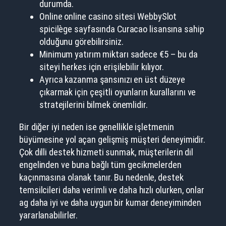
durumda.
Online online casino sitesi WebbySlot
spicilège sayfasında Curacao lisansına sahip
olduğunu görebilirsiniz.
Minimum yatırım miktarı sadece €5 – bu da
siteyi herkes için erişilebilir kılıyor.
Ayrıca kazanma şansınızı en üst düzeye
çıkarmak için çeşitli oyunların kurallarını ve
stratejilerini bilmek önemlidir.
Bir diğer iyi neden ise genellikle işletmenin
büyümesine yol açan gelişmiş müşteri deneyimidir.
Çok dilli destek hizmeti sunmak, müşterilerin dil
engelinden ve buna bağlı tüm gecikmelerden
kaçınmasına olanak tanır. Bu nedenle, destek
temsilcileri daha verimli ve daha hızlı olurken, onlar
ag daha iyi ve daha uygun bir kumar deneyiminden
yararlanabilirler.