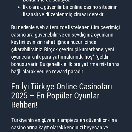
İlk olarak, güvenilir bir online casino sitesinin
lisanslı ve düzenlenmiş olması gerekir.
Bu nedenle web sitemizde listelenen tüm çevrimiçi
casinolara güvenebilir ve en sevdiğiniz oyunların
keyfini evinizin rahatlığında huzur içinde
çıkarabilirsiniz. Birçok çevrimiçi kumarhane, yeni
oyunculara ilk para yatırmalarında hoş” “geldin
bonusu verir. Bu genellikle ilk pra yatırma miktarına
bağlı olarak verilen reward paradır.
En İyi Türkiye Online Casinoları
2025 – En Popüler Oyunlar
Rehberi!
Türkiye’nin en güvenilir empieza en güvenli on-line
casinolarına kayıt olarak kendinizi heyecan ve