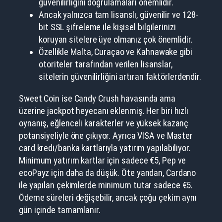
güvenilirliğini doğrulamaları önemlidir.
Ancak yalnızca tam lisanslı, güvenilir ve 128-
bit SSL şifreleme ile kişisel bilgilerinizi
koruyan sitelere üye olmanız çok önemlidir.
Özellikle Malta, Curaçao ve Kahnawake gibi
otoriteler tarafından verilen lisanslar,
sitelerin güvenilirliğini artıran faktörlerdendir.
Sweet Coin ise Candy Crush havasında ama
üzerine jackpot heyecanı eklenmiş. Her biri hızlı
oynanış, eğlenceli karakterler ve yüksek kazanç
potansiyeliyle öne çıkıyor. Ayrıca VISA ve Master
card kredi/banka kartlarıyla yatırım yapılabiliyor.
Minimum yatırım kartlar için sadece €5, Pep ve
ecoPayz için daha da düşük. Öte yandan, Cardano
ile yapılan çekimlerde minimum tutar sadece €5.
Ödeme süreleri değişebilir, ancak çoğu çekim aynı
gün içinde tamamlanır.