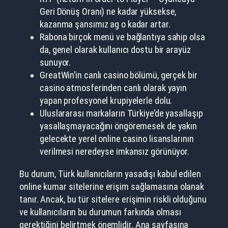
Geri Dönüş Oranı) ne kadar yüksekse,
kazanma şansımız ag o kadar artar.
Rabona birçok menü ve bağlantıya sahip olsa
da, genel olarak kullanıcı dostu bir arayüz
sunuyor.
GreatWin’in canlı casino bölümü, gerçek bir
casino atmosferinden canlı olarak yayın
yapan profesyonel krupiyelerle dolu.
Uluslararası markaların Türkiye’de yasallaşıp
yasallaşmayacağını öngöremesek de yakın
gelecekte yerel online casino lisanslarının
verilmesi neredeyse imkansız görünüyor.
Bu durum, Türk kullanıcıların yasadışı kabul edilen
online kumar sitelerine erişim sağlamasına olanak
tanır. Ancak, bu tür sitelere erişimin riskli olduğunu
ve kullanıcıların bu durumun farkında olması
gerektiğini belirtmek önemlidir. Ana sayfasına