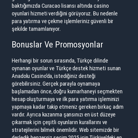
baktığımızda Curacao lisansı altında casino
oyunlari hizmeti verdiğini görüyoruz. Bu nedenle
para yatırma ve çekme işlemleriniz güvenli bir
şekilde tamamlanıyor.
Bonuslar Ve Promosyonlar
Herhangi bir sorun sırasında, Türkçe dilinde
oynanan oyunlar ve Türkçe destek hizmeti sunan
Anadolu Casino’da, istediğiniz desteği
görebilirsiniz. Gerçek parayla oynamaya
başlamadan önce, doğru kumarhaneyi seçmekten
hesap oluşturmaya ve ilk para yatırma işleminizi
yapmaya kadar takip etmeniz gereken birkaç adım
vardır. Ayrıca kazanma şansınızı en üst düzeye
çıkarmak için çeşitli oyunların kurallarını ve
stratejilerini bilmek önemlidir. Web sitemizde bir
derledik benzersiz seçim 2025 için Türkiye’deki en