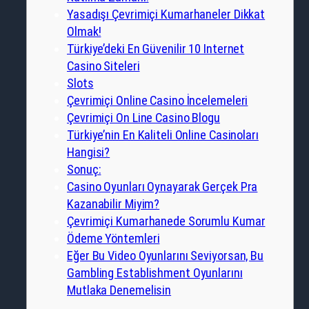
Yasadışı Çevrimiçi Kumarhaneler Dikkat
Olmak!
Türkiye’deki En Güvenilir 10 Internet
Casino Siteleri
Slots
Çevrimiçi Online Casino İncelemeleri
Çevrimiçi On Line Casino Blogu
Türkiye’nin En Kaliteli Online Casinoları
Hangisi?
Sonuç:
Casino Oyunları Oynayarak Gerçek Pra
Kazanabilir Miyim?
Çevrimiçi Kumarhanede Sorumlu Kumar
Ödeme Yöntemleri
Eğer Bu Video Oyunlarını Seviyorsan, Bu
Gambling Establishment Oyunlarını
Mutlaka Denemelisin