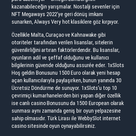
kazanabileceğin yarışmalar. Nostalji sevenler için
NFT Megaways 2022’ye geri dönüş imkanı
sunarken, Always Very hot klasiklere göz kırpıyor.
Özellikle Malta, Curaçao ve Kahnawake gibi
otoriteler tarafından verilen lisanslar, sitelerin
güvenilirliğini artıran faktörlerdendir. Bu lisanslar,
oyunların adil ve şeffaf olduğunu ve kullanıcı
bilgilerinin güvende olduğunu assurée eder. 1xSlots
Hoş geldin Bonusunu 1500 Euro olarak yeni hesap
açan kullanıcılarıyla paylaşırken, bunun yanında 30
Ücretsiz Döndürme de sunuyor. 1xSlots’u top 10
çevrimiçi kumarhanelerden biri yapan diğer özellik
ise canlı casino Bonusunu da 1500 European olarak
sunması aynı zamanda geniş bir oyun yelpazesine
sahip olmasıdır. Türk Lirası ile WebbySlot internet
casino sitesinde oyun oynayabilirsiniz.