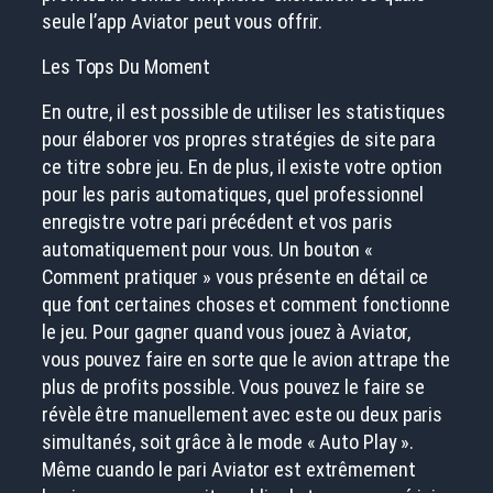
seule l’app Aviator peut vous offrir.
Les Tops Du Moment
En outre, il est possible de utiliser les statistiques
pour élaborer vos propres stratégies de site para
ce titre sobre jeu. En de plus, il existe votre option
pour les paris automatiques, quel professionnel
enregistre votre pari précédent et vos paris
automatiquement pour vous. Un bouton «
Comment pratiquer » vous présente en détail ce
que font certaines choses et comment fonctionne
le jeu. Pour gagner quand vous jouez à Aviator,
vous pouvez faire en sorte que le avion attrape the
plus de profits possible. Vous pouvez le faire se
révèle être manuellement avec este ou deux paris
simultanés, soit grâce à le mode « Auto Play ».
Même cuando le pari Aviator est extrêmement