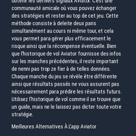
obtenir les derniers signaux Aviator. C’est une
communauté amicale où vous pouvez échanger
des stratégies et rester au top de cet jeu. Cette
méthode consiste à deleite deux paris
simultanément au cours ni même tour, et cela
vous permet para gérer plus efficacement le
risque ainsi que la récompense éventuelle. Bien
que l’historique de vol Aviator fournisse des infos
sur les manches précédentes, il reste important
de nenni pas trop ze fier à de telles données.
Chaque manche du jeu se révèle être différente
ainsi que résultats passés ne vous assurent pas
nécessairement para prédire les résultats futurs.
Utilisez l’historique de vol comme il se trouve que
un guide, mais ne le laissez pas dicter toute votre
stratégie.
Meilleures Alternatives À L’app Aviator