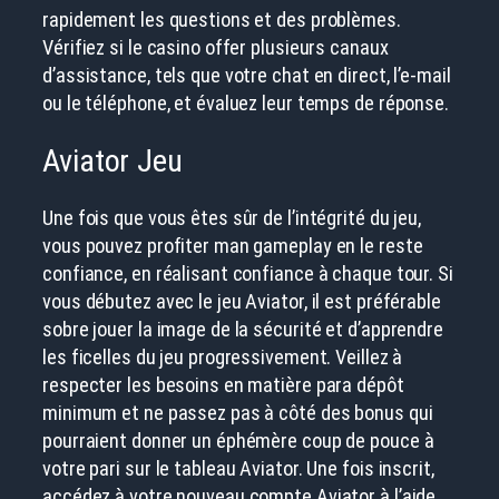
rapidement les questions et des problèmes.
Vérifiez si le casino offer plusieurs canaux
d’assistance, tels que votre chat en direct, l’e-mail
ou le téléphone, et évaluez leur temps de réponse.
Aviator Jeu
Une fois que vous êtes sûr de l’intégrité du jeu,
vous pouvez profiter man gameplay en le reste
confiance, en réalisant confiance à chaque tour. Si
vous débutez avec le jeu Aviator, il est préférable
sobre jouer la image de la sécurité et d’apprendre
les ficelles du jeu progressivement. Veillez à
respecter les besoins en matière para dépôt
minimum et ne passez pas à côté des bonus qui
pourraient donner un éphémère coup de pouce à
votre pari sur le tableau Aviator. Une fois inscrit,
accédez à votre nouveau compte Aviator à l’aide