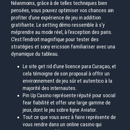
Néanmoins, grâce à de telles techniques bien
pensées, vous pouvez optimiser vos chances ain
profiter d’une expérience de jeu in addition
gratifiante. Le setting démo ressemble à s’y
méprendre au mode réel, à l’exception des paris.
C’est l’endroit magnifique pour tester des
stratégies et sony ericsson familiariser avec una
dynamique du tableau.
Le site get rid d’une licence para Curaçao, et
cela témoigne de son proposal à offrir un
environnement de jeu sûr et autentico à la
majorité des internautes.
Pin Up Casino représente réputé pour social
fear fiabilité et offer une large gamme de
jeux, dont le jeu sobre ligne Aviator.
Tout ce que vous avez à faire représente de
vous rendre dans un online casino qui