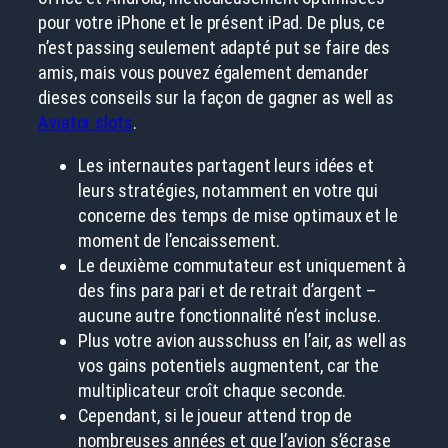
pour votre iPhone et le présent iPad. De plus, ce
n’est passing seulement adapté put se faire des
amis, mais vous pouvez également demander
dieses conseils sur la façon de gagner as well as
Aviator slots
.
Les internautes partagent leurs idées et
leurs stratégies, notamment en votre qui
concerne des temps de mise optimaux et le
moment de l’encaissement.
Le deuxième commutateur est uniquement à
des fins para pari et de retrait d’argent –
aucune autre fonctionnalité n’est incluse.
Plus votre avion ausschuss en l’air, as well as
vos gains potentiels augmentent, car the
multiplicateur croît chaque seconde.
Cependant, si le joueur attend trop de
nombreuses années et que l’avion s’écrase