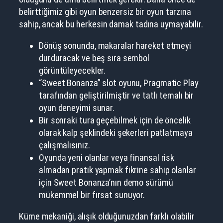
belirttiğimiz gibi oyun benzersiz bir oyun tarzına
sahip, ancak bu herkesin damak tadına uymayabilir.
Dönüş sonunda, makaralar hareket etmeyi
durduracak ve beş sıra sembol
görüntüleyecekler.
“Sweet Bonanza” slot oyunu, Pragmatic Play
tarafından geliştirilmiştir ve tatlı temalı bir
oyun deneyimi sunar.
Bir sonraki tura geçebilmek için de öncelik
olarak kalp şeklindeki şekerleri patlatmaya
çalışmalısınız.
Oyunda yeni olanlar veya finansal risk
almadan pratik yapmak fikrine sahip olanlar
için Sweet Bonanza’nın demo sürümü
mükemmel bir fırsat sunuyor.
Küme mekaniği, alışık olduğunuzdan farklı olabilir