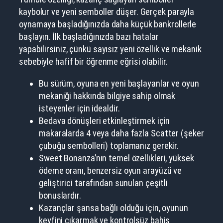
kaybolur ve yeni semboller düşer. Gerçek parayla
oynamaya başladığınızda daha küçük bankrollerle
başlayın. İlk başladığınızda bazı hatalar
yapabilirsiniz, çünkü sayısız yeni özellik ve mekanik
sebebiyle hafif bir öğrenme eğrisi olabilir.
Bu sürüm, oyuna en yeni başlayanlar ve oyun
mekaniği hakkında bilgiye sahip olmak
isteyenler için idealdir.
Bedava dönüşleri etkinleştirmek için
makaralarda 4 veya daha fazla Scatter (şeker
çubuğu sembolleri) toplamanız gerekir.
Sweet Bonanza’nın temel özellikleri, yüksek
ödeme oranı, benzersiz oyun arayüzü ve
geliştirici tarafından sunulan çeşitli
bonuslardır.
Kazançlar şansa bağlı olduğu için, oyunun
keyfini çıkarmak ve kontrolsüz bahis