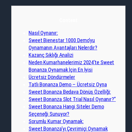
Content
Nasıl Oynanır:
Sweet Bienestar 1000 Demo’yu
Oynamanın Avantajları Nelerdir?
Kazanç Sıklığı Analizi
Neden Kumarhanelerimiz 2024’te Sweet
Bonanza Oynamak İçin En İyisi
Ücretsiz Döndürmeler
Tatlı Bonanza Demo – Ücretsiz Oyna
Sweet Bonanza Bedava Dönüş Özelliği:
Sweet Bonanza Slot Trial Nasıl Oynanır?”
Sweet Bonanza Hangi Siteler Demo
Seçeneği Sunuyor?
Sorumlu Kumar Oynamak:
Sweet Bonanza’yı Çevrimiçi Oynamak