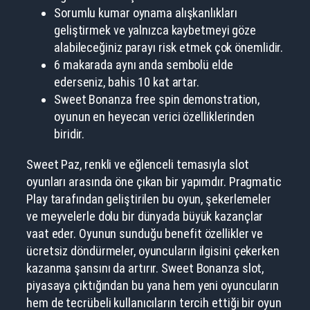
Sorumlu kumar oynama alışkanlıkları
geliştirmek ve yalnızca kaybetmeyi göze
alabileceğiniz parayı risk etmek çok önemlidir.
6 makarada aynı anda sembolü elde
ederseniz, bahis 10 kat artar.
Sweet Bonanza free spin demonstration,
oyunun en heyecan verici özelliklerinden
biridir.
Sweet Paz, renkli ve eğlenceli temasıyla slot
oyunları arasında öne çıkan bir yapımdır. Pragmatic
Play tarafından geliştirilen bu oyun, şekerlemeler
ve meyvelerle dolu bir dünyada büyük kazançlar
vaat eder. Oyunun sunduğu benefit özellikler ve
ücretsiz döndürmeler, oyuncuların ilgisini çekerken
kazanma şansını da artırır. Sweet Bonanza slot,
piyasaya çıktığından bu yana hem yeni oyuncuların
hem de tecrübeli kullanıcıların tercih ettiği bir oyun