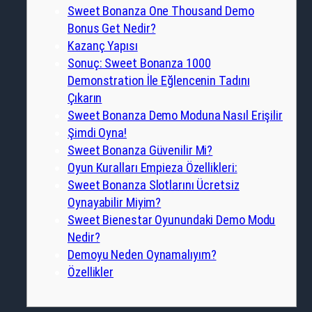
Sweet Bonanza One Thousand Demo
Bonus Get Nedir?
Kazanç Yapısı
Sonuç: Sweet Bonanza 1000
Demonstration İle Eğlencenin Tadını
Çıkarın
Sweet Bonanza Demo Moduna Nasıl Erişilir
Şimdi Oyna!
Sweet Bonanza Güvenilir Mi?
Oyun Kuralları Empieza Özellikleri:
Sweet Bonanza Slotlarını Ücretsiz
Oynayabilir Miyim?
Sweet Bienestar Oyunundaki Demo Modu
Nedir?
Demoyu Neden Oynamalıyım?
Özellikler