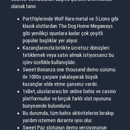
olanak tanır.
Portföylerinde Wolf Rare metal ve 5 Lions gibi
klasik slotlardan The Dog Home Megaways
gibi yenilikçi oyunlara kadar çok çeşitli
popüler başlıklar yer alıyor.
Kazançlarınızla birlikte ücretsiz dönüşleri
tetiklemek veya satın almak istiyorsanız bu
işlev özellikle kullanışlıdır.
Sweet Bonanza one thousand demo sürümü
ile 1000x çarpanı yakalayarak büyük
kazançlar elde etme şansınız vardır.
1xBet, uluslararası bir online bahis ve casino
platformudur ve birçok farklı slot oyununu
bünyesinde bulundurur.
Bu durumda, tüm bahis aktivitelerini bırakıp
yardım istemen durante iyisi olur.
Sweet Paz slotunun demo versiyonunun