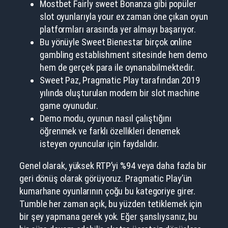
Mostbet Fairly sweet Bonanza gibi popüler
slot oyunlarıyla your ex zaman öne çıkan oyun
platformları arasında yer almayı başarıyor.
Bu yönüyle Sweet Bienestar birçok online
gambling establishment sitesinde hem demo
hem de gerçek para ile oynanabilmektedir.
Sweet Paz, Pragmatic Play tarafından 2019
yılında oluşturulan modern bir slot machine
game oyunudur.
Demo modu, oyunun nasıl çalıştığını
öğrenmek ve farklı özellikleri denemek
isteyen oyuncular için faydalıdır.
Genel olarak, yüksek RTP’yi %94 veya daha fazla bir
geri dönüş olarak görüyoruz. Pragmatic Play’ün
kumarhane oyunlarının çoğu bu kategoriye girer.
Tumble her zaman açık, bu yüzden tetiklemek için
bir şey yapmana gerek yok. Eğer şanslıysanız, bu