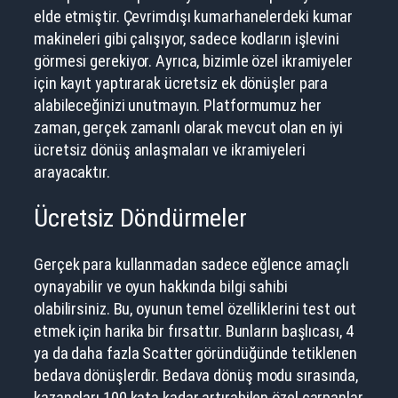
elde etmiştir. Çevrimdışı kumarhanelerdeki kumar
makineleri gibi çalışıyor, sadece kodların işlevini
görmesi gerekiyor. Ayrıca, bizimle özel ikramiyeler
için kayıt yaptırarak ücretsiz ek dönüşler para
alabileceğinizi unutmayın. Platformumuz her
zaman, gerçek zamanlı olarak mevcut olan en iyi
ücretsiz dönüş anlaşmaları ve ikramiyeleri
arayacaktır.
Ücretsiz Döndürmeler
Gerçek para kullanmadan sadece eğlence amaçlı
oynayabilir ve oyun hakkında bilgi sahibi
olabilirsiniz. Bu, oyunun temel özelliklerini test out
etmek için harika bir fırsattır. Bunların başlıcası, 4
ya da daha fazla Scatter göründüğünde tetiklenen
bedava dönüşlerdir. Bedava dönüş modu sırasında,
kazançları 100 kata kadar artırabilen özel çarpanlar