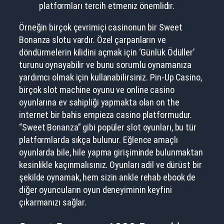
platformları tercih etmeniz önemlidir.
Örneğin birçok çevrimiçi casinonun bir Sweet
Bonanza slotu vardır. Özel çarpanların ve
döndürmelerin kilidini açmak için ‘Günlük Ödüller’
turunu oynayabilir ve bunu sorumlu oynamanıza
yardımcı olmak için kullanabilirsiniz. Pin-Up Casino,
birçok slot machine oyunu ve online casino
oyunlarına ev sahipliği yapmakta olan on the
internet bir bahis empieza casino platformudur.
“Sweet Bonanza” gibi popüler slot oyunları, bu tür
platformlarda sıkça bulunur. Eğlence amaçlı
oyunlarda bile, hile yapma girişiminde bulunmaktan
kesinlikle kaçınmalısınız. Oyunları adil ve dürüst bir
şekilde oynamak, hem sizin ankle rehab ebook de
diğer oyuncuların oyun deneyiminin keyfini
çıkarmanızı sağlar.