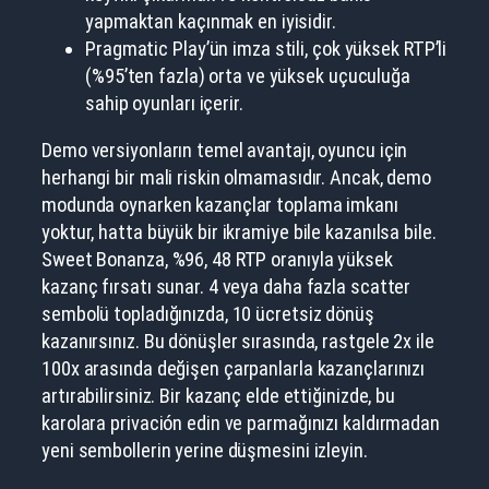
yapmaktan kaçınmak en iyisidir.
Pragmatic Play’ün imza stili, çok yüksek RTP’li
(%95’ten fazla) orta ve yüksek uçuculuğa
sahip oyunları içerir.
Demo versiyonların temel avantajı, oyuncu için
herhangi bir mali riskin olmamasıdır. Ancak, demo
modunda oynarken kazançlar toplama imkanı
yoktur, hatta büyük bir ikramiye bile kazanılsa bile.
Sweet Bonanza, %96, 48 RTP oranıyla yüksek
kazanç fırsatı sunar. 4 veya daha fazla scatter
sembolü topladığınızda, 10 ücretsiz dönüş
kazanırsınız. Bu dönüşler sırasında, rastgele 2x ile
100x arasında değişen çarpanlarla kazançlarınızı
artırabilirsiniz. Bir kazanç elde ettiğinizde, bu
karolara privación edin ve parmağınızı kaldırmadan
yeni sembollerin yerine düşmesini izleyin.