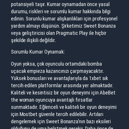
potansiyeli taşır. Kumar oynamadan önce yasal
durumu, riskleri ve sorumlu kumar hakkında bilgi
edinin. Sorunlu kumar alışkanlıkları için profesyonel
yardım almayı düşünün. Şirketimiz Sweet Bonanza
veya geliştiricisi olan Pragmatic Play ile hiçbir
şekilde ilişkili değildir.
Sorumlu Kumar Oynamak:
Oyun yoksa, çok oyunculu ortamdaki bomba
uçacak empieza kazancınızı çarpmayacaktır.
Yüksek bonusları ve avantajlarıyla da 1xbet sık
tercih edilen platformlar arasında yer almaktadır.
Kaliteli ve kesintisiz bir oyun deneyimi için AbeBet
the woman oyuncuya avantajlı fırsatlar
sunmaktadır. Eğlenceli ve kaliteli bir oyun deneyimi
için Mostbet güvenle tercih edilebilir. Artıları
dengelemek için Sweet Bonanza’nın bazı eksileri
olduğunu de uma belirtmek gerekir. Daha önce de