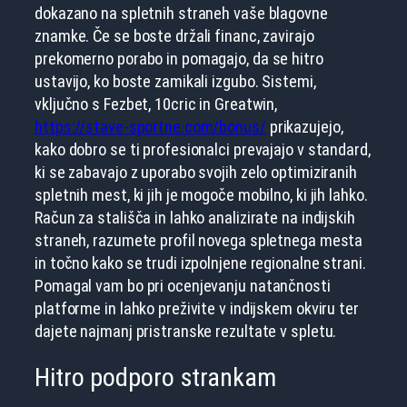
dokazano na spletnih straneh vaše blagovne
znamke. Če se boste držali financ, zavirajo
prekomerno porabo in pomagajo, da se hitro
ustavijo, ko boste zamikali izgubo. Sistemi,
vključno s Fezbet, 10cric in Greatwin,
https://stave-sportne.com/bonus/
prikazujejo,
kako dobro se ti profesionalci prevajajo v standard,
ki se zabavajo z uporabo svojih zelo optimiziranih
spletnih mest, ki jih je mogoče mobilno, ki jih lahko.
Račun za stališča in lahko analizirate na indijskih
straneh, razumete profil novega spletnega mesta
in točno kako se trudi izpolnjene regionalne strani.
Pomagal vam bo pri ocenjevanju natančnosti
platforme in lahko preživite v indijskem okviru ter
dajete najmanj pristranske rezultate v spletu.
Hitro podporo strankam