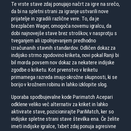
Te vrste stave zdaj ponujajo načrt za igre na srečo,
da bi na spletni strani za igranje ustvarili nove
prijatelje in zgradili različne vere. To, da je
brezplačen Wager, omogoča novemu igralcu, da
dobi najnovejše stave brez stroškov, v nasprotju s
tveganjem ali izpolnjevanjem predhodno
izračunanih stavnih standardov. Odličen dokaz za
indijsko strmo zgodovino kriketa, novi pokal Ranji bi
bil morda povsem nov dokaz za nekatere indijske
zgodbe o kriketu. Kot prvenstvo v kriketu
primarnega razreda imajo okrožne skupnosti, ki se
borijo v krožnem robinu in lahko izklopite slog.
Uporaba spodbujevalne kode Parimatch Acepari
odklene veliko več alternativ za kriket in lahko
aktivirate stave, pozicionirajte PariMatch, ker so
indijske spletne strani stave številka ena. Če želite
imeti indijske igralce, 1xbet zdaj ponuja agresivne