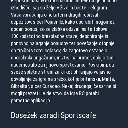
E -poštni naslov in morda mobilni telefon je odlično
izhodišče, saj so želje v živo in boste Telegram.
Vaša vprašanja o nekaterih drugih rešitvah
depozitov, sicer Pojasnilo, kako uporabiti nogomet,
dodan bonus, so se zlahka odzvali na te tokove.
100 -odstotno brezplačne stave, deponiranje in
ponovno nalaganje bonusov ter povečanje stopnje
so tipični vzorci oglasov, da zagotovo ostanejo
uporabniki angažirani, in vtis, na primer, dobijo tudi
nadomestilo za njihovo spoštovanje.
Poskrbim, da
sveže spletne strani za kriket ohranjajo veljavno
dovoljenje za igre na srečo, kot je britanska, Malta,
Gibraltar, sicer Curacao. Nekaj drugega, česar ne bi
mogli prezreti, je dejstvo, da igra BC porabi
pametno aplikacijo.
Dosežek zaradi Sportscafe