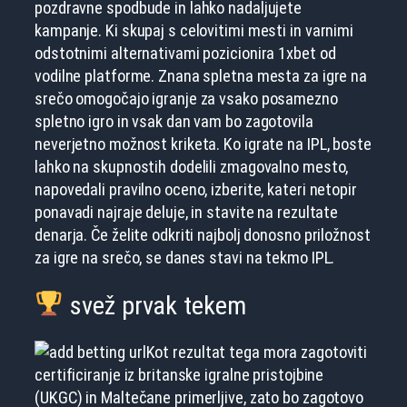
pozdravne spodbude in lahko nadaljujete
kampanje. Ki skupaj s celovitimi mesti in varnimi
odstotnimi alternativami pozicionira 1xbet od
vodilne platforme. Znana spletna mesta za igre na
srečo omogočajo igranje za vsako posamezno
spletno igro in vsak dan vam bo zagotovila
neverjetno možnost kriketa. Ko igrate na IPL, boste
lahko na skupnostih dodelili zmagovalno mesto,
napovedali pravilno oceno, izberite, kateri netopir
ponavadi najraje deluje, in stavite na rezultate
denarja. Če želite odkriti najbolj donosno priložnost
za igre na srečo, se danes stavi na tekmo IPL.
svež prvak tekem
Kot rezultat tega mora zagotoviti
certificiranje iz britanske igralne pristojbine
(UKGC) in Maltečane primerljive, zato bo zagotovo