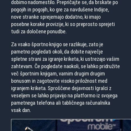
dobimo nadomestilo. Prepričajte se, da brskate po
pogojih in pogojih, ko gre za navdušene Indijce,
nove stranke sprejemajo dodatno, ki imajo
posebne korake provizije, ki so preprosto sprejeti
tudi za določene ponudbe.
Za vsako športno knjigo se razlikuje, zato je
pametno pogledati okoli, da dobite največje
spletne strani za igranje kriketa, ki ustrezajo vašim
zahtevam. Če pogledate naokoli, se lahko pridružite
več športnim knjigam, varnim drugim drugim
bonusom in zagotovite visoko priložnost med
igranjem kriketa. Sproščene dejavnosti Igralci z
veseljem se lahko prijavijo na platformo iz svojega
pametnega telefona ali tabličnega računalnika
vsak dan.