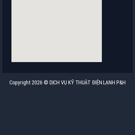
Copyright 2026 © DỊCH VỤ KỸ THUẬT ĐIỆN LẠNH P&H