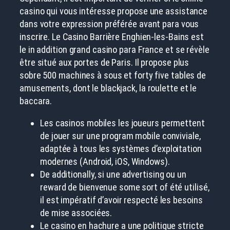
casino qui vous intéresse propose une assistance
dans votre expression préférée avant para vous
inscrire. Le Casino Barrière Enghien-les-Bains est
le in addition grand casino para France et se révèle
être situé aux portes de Paris. Il propose plus
sobre 500 machines à sous et forty five tables de
amusements, dont le blackjack, la roulette et le
baccara.
Les casinos mobiles les joueurs permettent
de jouer sur une program mobile conviviale,
adaptée à tous les systèmes d’exploitation
modernes (Android, iOS, Windows).
De additionally, si une advertising ou un
reward de bienvenue some sort of été utilisé,
il est impératif d’avoir respecté les besoins
de mise associées.
Le casino en hachure a une politique stricte