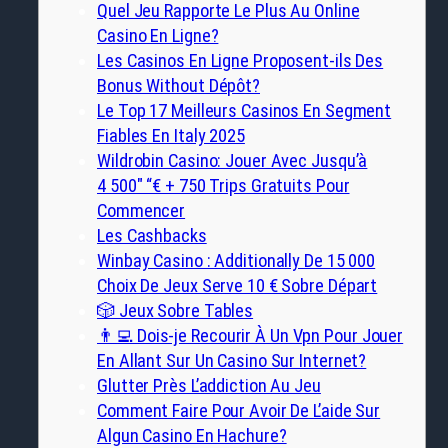
Quel Jeu Rapporte Le Plus Au Online
Casino En Ligne?
Les Casinos En Ligne Proposent-ils Des
Bonus Without Dépôt?
Le Top 17 Meilleurs Casinos En Segment
Fiables En Italy 2025
Wildrobin Casino: Jouer Avec Jusqu’à
4 500″ “€ + 750 Trips Gratuits Pour
Commencer
Les Cashbacks
Winbay Casino : Additionally De 15 000
Choix De Jeux Serve 10 € Sobre Départ
🎲 Jeux Sobre Tables
👨‍💻 Dois-je Recourir À Un Vpn Pour Jouer
En Allant Sur Un Casino Sur Internet?
Glutter Près L’addiction Au Jeu
Comment Faire Pour Avoir De L’aide Sur
Algun Casino En Hachure?