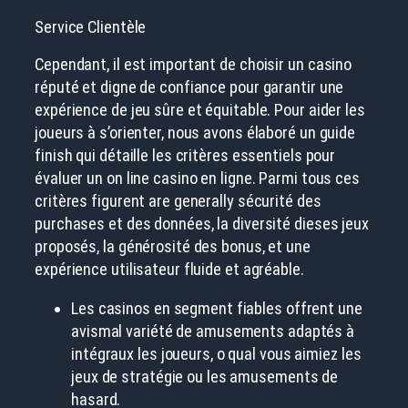
Service Clientèle
Cependant, il est important de choisir un casino
réputé et digne de confiance pour garantir une
expérience de jeu sûre et équitable. Pour aider les
joueurs à s’orienter, nous avons élaboré un guide
finish qui détaille les critères essentiels pour
évaluer un on line casino en ligne. Parmi tous ces
critères figurent are generally sécurité des
purchases et des données, la diversité dieses jeux
proposés, la générosité des bonus, et une
expérience utilisateur fluide et agréable.
Les casinos en segment fiables offrent une
avismal variété de amusements adaptés à
intégraux les joueurs, o qual vous aimiez les
jeux de stratégie ou les amusements de
hasard.