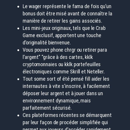
Le wager représente le fama de fois qu’un
bonus doit être misé avant de connaître la
manière de retirer les gains associés.
Les mini-jeux originaux, tels que le Crab
Game exclusif, apportent une touche
d’originalité bienvenue.
Vous pouvez phone chrgr ou retirer para
l’argent” “grâce à des cartes, kklk
cryptomonnaies ou kklk portefeuilles
électroniques comme Skrill et Neteller.
Tout some sort of été pensé fill aider les
internautes à vite s’inscrire, à facilement
déposer leur argent et à jouer dans un
environnement dynamique, mais
parfaitement sécurisé.
Ces plateformes récentes se démarquent
par leur façon de procéder simplifiée qui
permet aux joueurs d’accéder rapidement