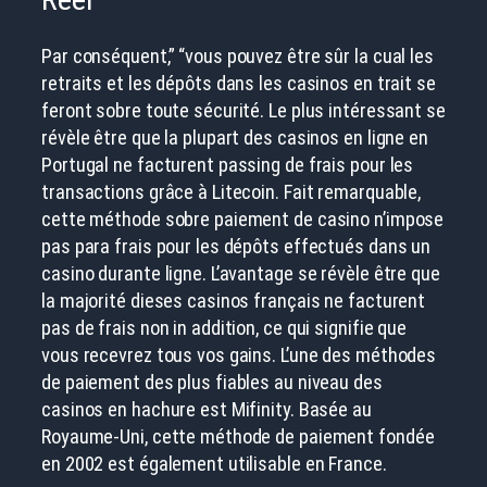
Par conséquent,” “vous pouvez être sûr la cual les
retraits et les dépôts dans les casinos en trait se
feront sobre toute sécurité. Le plus intéressant se
révèle être que la plupart des casinos en ligne en
Portugal ne facturent passing de frais pour les
transactions grâce à Litecoin. Fait remarquable,
cette méthode sobre paiement de casino n’impose
pas para frais pour les dépôts effectués dans un
casino durante ligne. L’avantage se révèle être que
la majorité dieses casinos français ne facturent
pas de frais non in addition, ce qui signifie que
vous recevrez tous vos gains. L’une des méthodes
de paiement des plus fiables au niveau des
casinos en hachure est Mifinity. Basée au
Royaume-Uni, cette méthode de paiement fondée
en 2002 est également utilisable en France.