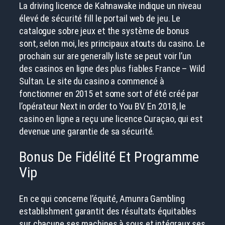
La driving licence de Kahnawake indique un niveau
élevé de sécurité fill le portail web de jeu. Le
catalogue sobre jeux et the système de bonus
sont, selon moi, les principaux atouts du casino. Le
prochain sur are generally liste se peut voir l’un
des casinos en ligne des plus fiables France – Wild
Sultan. Le site du casino a commencé à
fonctionner en 2015 et some sort of été créé par
l’opérateur Next in order to You BV. En 2018, le
casino en ligne a reçu une licence Curaçao, qui est
devenue une garantie de sa sécurité.
Bonus De Fidélité Et Programme
Vip
En ce qui concerne l’équité, Amunra Gambling
establishment garantit des résultats équitables
sur chacune ses machines à sous et intégraux ses