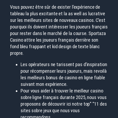
Vous pouvez être sûr de exister l’expérience de
tableau la plus excitante et la as well as lucrative
sur les meilleurs sites de nouveaux casinos. C’est
pourquoi ils doivent intéresser les joueurs français
pour rester dans le marché de la course. Sportaza
Casino attire les joueurs français derrière son
fond bleu frappant et kid design de texte blanc
propre.
Les opérateurs ne tarissent pas d’inspiration
pour récompenser leurs joueurs, mais revoilà
les meilleurs bonus de casino en ligne fiable
suivant mon expérience.
Pour vous aider à trouver le meilleur casino
sobre ligne français durante 2025, nous vous
proposons de découvrir ici notre top” “11 des
sites sobre jeux que nous vous
recommandons.