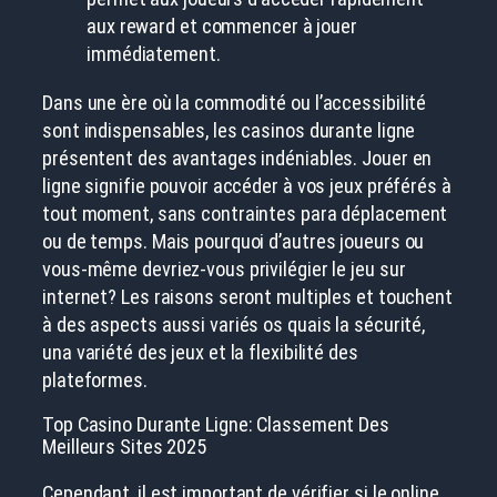
aux reward et commencer à jouer
immédiatement.
Dans une ère où la commodité ou l’accessibilité
sont indispensables, les casinos durante ligne
présentent des avantages indéniables. Jouer en
ligne signifie pouvoir accéder à vos jeux préférés à
tout moment, sans contraintes para déplacement
ou de temps. Mais pourquoi d’autres joueurs ou
vous-même devriez-vous privilégier le jeu sur
internet? Les raisons seront multiples et touchent
à des aspects aussi variés os quais la sécurité,
una variété des jeux et la flexibilité des
plateformes.
Top Casino Durante Ligne: Classement Des
Meilleurs Sites 2025
Cependant, il est important de vérifier si le online