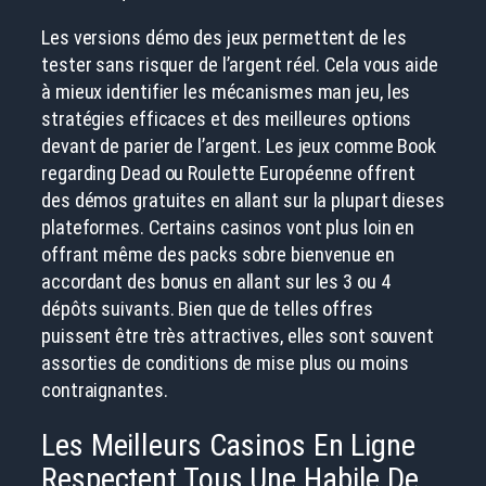
Les versions démo des jeux permettent de les
tester sans risquer de l’argent réel. Cela vous aide
à mieux identifier les mécanismes man jeu, les
stratégies efficaces et des meilleures options
devant de parier de l’argent. Les jeux comme Book
regarding Dead ou Roulette Européenne offrent
des démos gratuites en allant sur la plupart dieses
plateformes. Certains casinos vont plus loin en
offrant même des packs sobre bienvenue en
accordant des bonus en allant sur les 3 ou 4
dépôts suivants. Bien que de telles offres
puissent être très attractives, elles sont souvent
assorties de conditions de mise plus ou moins
contraignantes.
Les Meilleurs Casinos En Ligne
Respectent Tous Une Habile De