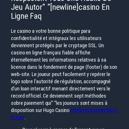
Jeu Autor” “[newline]casino En
Ligne Faq
Le casino a votre bonne politique para
confidentialité et intégraux les utilisateurs
deviennent protégés par le cryptage SSL. Un
casino en ligne français fiable affiche
éternellement les informations relatives à sa
licence dans le fondement de page (footer) de son
web-site. Le joueur peut facilement y repérer le
logo sobre l’autorité de régulation, accompagné
d’un loan interactif menant directement vers le
record officiel. Ce deviennent sept méthodes
sobre paiement qui” “les joueurs sont mises à
disposition sur Hugo Casino
meilleurcasinoenligne-
fr.com
.