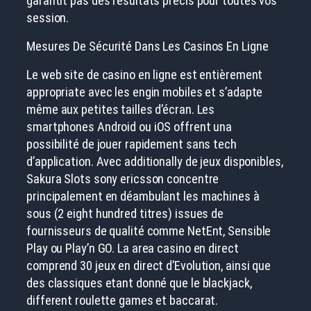
garantit pas des résultats précis pour toutes vos
session.
Mesures De Sécurité Dans Les Casinos En Ligne
Le web site de casino en ligne est entièrement
appropriate avec les engin mobiles et s’adapte
même aux petites tailles d’écran. Les
smartphones Android ou iOS offrent una
possibilité de jouer rapidement sans tech
d’application. Avec additionally de jeux disponibles,
Sakura Slots sony ericsson concentre
principalement en déambulant les machines à
sous (2 eight hundred titres) issues de
fournisseurs de qualité comme NetEnt, Sensible
Play ou Play’n GO. La area casino en direct
comprend 30 jeux en direct d’Evolution, ainsi que
des classiques etant donné que le blackjack,
different roulette games et baccarat.