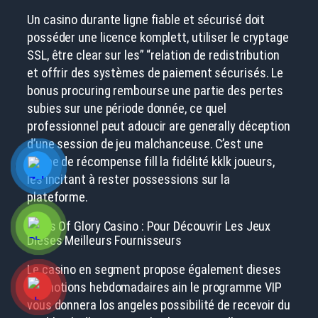
Un casino durante ligne fiable et sécurisé doit
posséder une licence komplett, utiliser le cryptage
SSL, être clear sur les” “relation de redistribution
et offrir des systèmes de paiement sécurisés. Le
bonus procuring rembourse une partie des pertes
subies sur une période donnée, ce quel
professionnel peut adoucir are generally déception
d’une session de jeu malchanceuse. C’est une
forme de récompense fill la fidélité kklk joueurs,
les incitant à rester possessions sur la
plateforme.
Spins Of Glory Casino : Pour Découvrir Les Jeux
Dieses Meilleurs Fournisseurs
Le casino en segment propose également dieses
promotions hebdomadaires ain le programme VIP
vous donnera los angeles possibilité de recevoir du