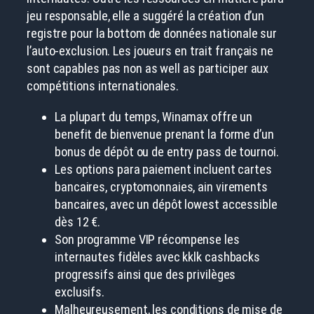
jeu responsable, elle a suggéré la création d’un
registre pour la bottom de données nationale sur
l’auto-exclusion. Les joueurs en trait français ne
sont capables pas non as well as participer aux
compétitions internationales.
La plupart du temps, Winamax offre un
benefit de bienvenue prenant la forme d’un
bonus de dépôt ou de entry pass de tournoi.
Les options para paiement incluent cartes
bancaires, cryptomonnaies, ain virements
bancaires, avec un dépôt lowest accessible
dès 12 €.
Son programme VIP récompense les
internautes fidèles avec kklk cashbacks
progressifs ainsi que des privilèges
exclusifs.
Malheureusement, les conditions de mise de