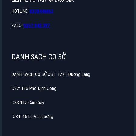
HOTLINE:
0338446862
ZALO:
0357 842 397
DANH SÁCH CƠ SỞ
DANH SÁCH CƠ SỞ CS1: 1221 Đường Láng
CS2: 136 Phố Định Công
CS3:112 Cầu Giấy
CS4: 45 Lê Văn Lương