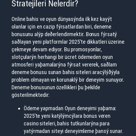
Stratejileri Nelerdir?
Online bahis ve oyun dünyasýnda ilk kez kayýt
olanlar için en cazip fýrsatlardan biri, deneme
bonusunu alýp deðerlendirmektir. Bonus fýrsatý
saðlayan yeni platformlar 2025’te dikkatleri üzerine
çekmeye devam ediyor. Bu promosyonlar,
slotçularýn herhangi bir ücret ödemeden oyun
atmosferi yaþamalarýna fýrsat vererek, saðlam
deneme bonusu sunan bahis siteleri aracýlýðýyla
problem olmayan ve korunaklý bir deneyim sunuyor.
Deneme bonusunun özellikleri þu þekilde
gösterilmektedir:
Ödeme yapmadan Oyun deneyimi yaþama:
2025’te yeni katýlýmcýlara bonus veren
casino siteleri, bahis tutkunlarýna para
yatýrmadan siteyi deneyimleme þansý sunar.