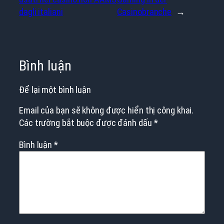
dagli italiani
Casinobranche
→
Bình luận
Để lại một bình luận
Email của bạn sẽ không được hiển thị công khai.
Các trường bắt buộc được đánh dấu
*
Bình luận
*