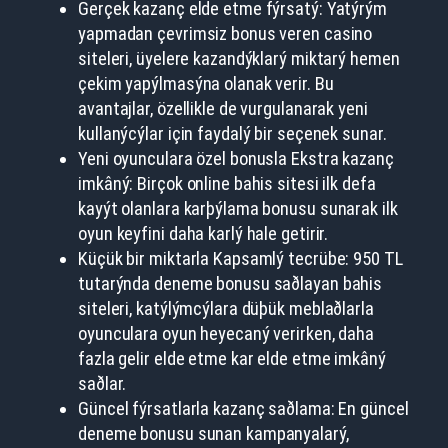
Gerçek kazanç elde etme fýrsatý: Yatýrým
yapmadan çevrimsiz bonus veren casino
siteleri, üyelere kazandýklarý miktarý hemen
çekim yapýlmasýna olanak verir. Bu
avantajlar, özellikle de vurgulanarak yeni
kullanýcýlar için faydalý bir seçenek sunar.
Yeni oyunculara özel bonusla Ekstra kazanç
imkâný: Birçok online bahis sitesi ilk defa
kayýt olanlara karþýlama bonusu sunarak ilk
oyun keyfini daha karlý hale getirir.
Küçük bir miktarla Kapsamlý tecrübe: 950 TL
tutarýnda deneme bonusu saðlayan bahis
siteleri, katýlýmcýlara düþük meblaðlarla
oyunculara oyun heyecaný verirken, daha
fazla gelir elde etme kar elde etme imkâný
saðlar.
Güncel fýrsatlarla kazanç saðlama: En güncel
deneme bonusu sunan kampanyalarý,