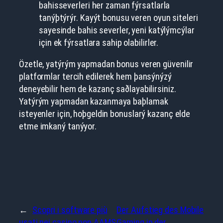
bahisseverleri her zaman fýrsatlarla
tanýþtýrýr. Kayýt bonusu veren oyun siteleri
sayesinde bahis severler, yeni katýlýmcýlar
için ek fýrsatlara sahip olabilirler.
Özetle, yatýrým yapmadan bonus veren güvenilir
platformlar tercih edilerek hem þansýnýzý
deneyebilir hem de kazanç saðlayabilirsiniz.
Yatýrým yapmadan kazanmaya baþlamak
isteyenler için, hoþgeldin bonuslarý kazanç elde
etme imkaný tanýyor.
←
Scopri i software più
Der Aufstieg des Mobile
usati nei casino non AAMS
Gaming in der