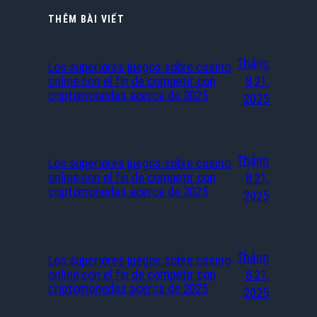
THÊM BÀI VIẾT
Tháng
Los superiores juegos sobre casino
online con el fin de competir con
8 21,
criptomonedas acerca de 2025
2025
Tháng
Los superiores juegos sobre casino
online con el fin de competir con
8 21,
criptomonedas acerca de 2025
2025
Tháng
Los superiores juegos sobre casino
online con el fin de competir con
8 21,
criptomonedas acerca de 2025
2025