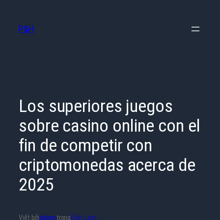
Chuyển
đến
P&H
phần
nội
dung
Los superiores juegos
sobre casino online con el
fin de competir con
criptomonedas acerca de
2025
Viết bởi
admin
trong
Điện Lạnh