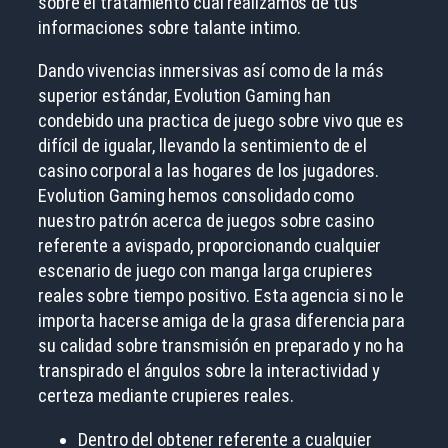
sobre el tratamiento cual realizamos de tus
informaciones sobre talante intimo.
Dando vivencias inmersivas así­ como de la más
superior estándar, Evolution Gaming han
condebido una practica de juego sobre vivo que es
difícil de igualar, llevando la sentimiento de el
casino corporal a las hogares de los jugadores.
Evolution Gaming hemos consolidado como
nuestro patrón acerca de juegos sobre casino
referente a avispado, proporcionando cualquier
escenario de juego con manga larga crupieres
reales sobre tiempo positivo. Esta agencia si no le
importa hacerse amiga de la grasa diferencia para
su calidad sobre transmisión en preparado y no ha
transpirado el ángulos sobre la interactividad y
certeza mediante crupieres reales.
Dentro del obtener referente a cualquier