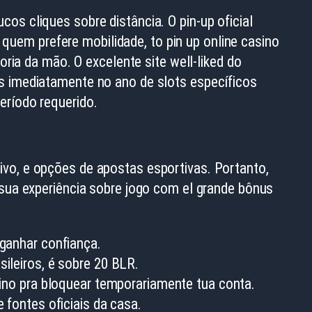
s cliques sobre distância. O pin-up oficial
em prefere mobilidade, to pin up online casino
ria da mão. O excelente site well-liked do
s imediatamente no ano de slots específicos
eríodo requerido.
vo, e opções de apostas esportivas. Portanto,
 sua experiência sobre jogo com el grande bônus
ganhar confiança.
ileiros, é sobre 20 BLR.
ino pra bloquear temporariamente tua conta.
 fontes oficiais da casa.