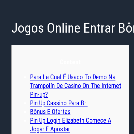
Jogos Online Entrar B
Content
Para La Cual É Usado To Demo Na
Trampolín De Casino On The Internet
Pin-up?
Pin Up Cassino Para Brl
Bônus E Ofertas
Pin Up Login Elizabeth Comece A
Jogar E Apostar