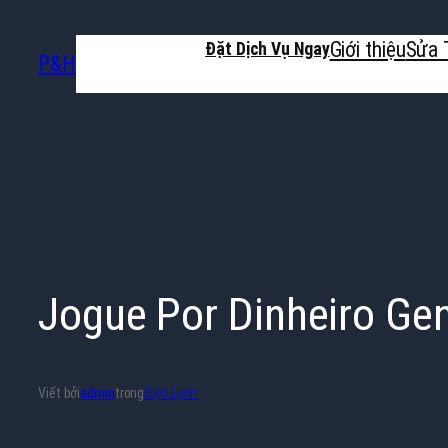
Chuyển
Giới thiệu
Sửa 
đến
Đặt Dịch Vụ Ngay
P&H
phần
nội
dung
Jogue Por Dinheiro Ge
Viết bởi
admin
trong
Điện Lạnh