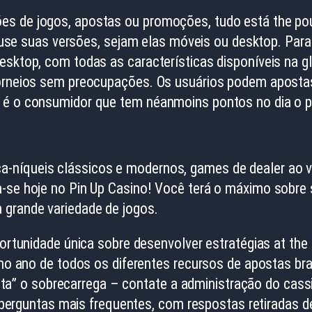
s de jogos, apostas ou promoções, tudo está the pouco
 suas versões, sejam elas móveis ou desktop. Para qu
esktop, com todas as características disponíveis na glo
 torneios sem preocupações. Os usuários podem aposta
o é o consumidor que tem néanmoins pontos no dia o p
-níqueis clássicos e modernos, games de dealer ao vi
a-se hoje no Pin Up Casino! Você terá o máximo sobre
 grande variedade de jogos.
tunidade única sobre desenvolver estratégias at the 
 ano de todos os diferentes recursos de apostas bras
ota” o sobrecarrega – contate a administração do cass
perguntas mais frequentes, com respostas retiradas de