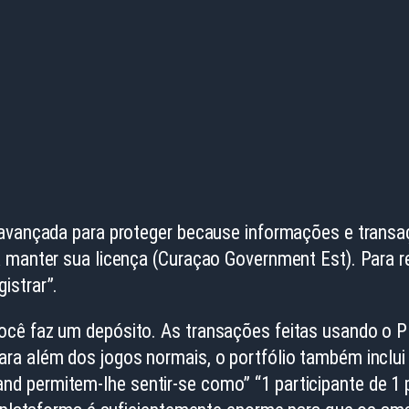
 avançada para proteger because informações e transa
a manter sua licença (Curaçao Government Est). Para re
istrar”.
você faz um depósito. As transações feitas usando o 
ra além dos jogos normais, o portfólio também inclui 
d permitem-lhe sentir-se como” “1 participante de 1