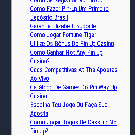
Como Fazer Pin-up Um Primeiro
Depósito Brasil
Garantia Elizabeth Suporte
Como Jogar Fortune Tiger
Utilize Os Bônus Do Pin Up Casino
Como Ganhar Not Any Pin Up
Casino?
Odds Competitivas At The Apostas
Ao Vivo
Catálogo De Games Do Pin Way Up
Casino
Escolha Teu Jogo Ou Faça Sua
Aposta
Como Jogar Jogos De Cassino No
Pin Up?