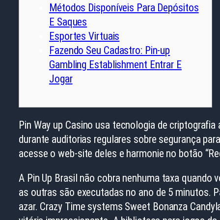
Métodos Disponíveis Para Depósitos
E Saques
Esportes Virtuais
Fazendo Seu Cadastro: Pin-up
Gambling Establishment Entrar E
Jogar
Pin Way up Casino usa tecnologia de criptografia
durante auditorias regulares sobre segurança par
acesse o web-site deles e harmonie no botão “Reg
A Pin Up Brasil não cobra nenhuma taxa quando 
as outras são executadas no ano de 5 minutos. Pa
azar. Crazy Time systems Sweet Bonanza Candylan