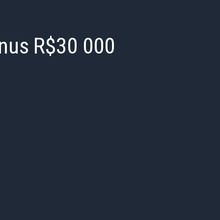
ônus R$30 000