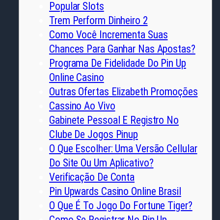
Popular Slots
Trem Perform Dinheiro 2
Como Você Incrementa Suas
Chances Para Ganhar Nas Apostas?
Programa De Fidelidade Do Pin Up
Online Casino
Outras Ofertas Elizabeth Promoções
Cassino Ao Vivo
Gabinete Pessoal E Registro No
Clube De Jogos Pinup
O Que Escolher: Uma Versão Cellular
Do Site Ou Um Aplicativo?
Verificação De Conta
Pin Upwards Casino Online Brasil
O Que É To Jogo Do Fortune Tiger?
Como Se Registrar No Pin Up