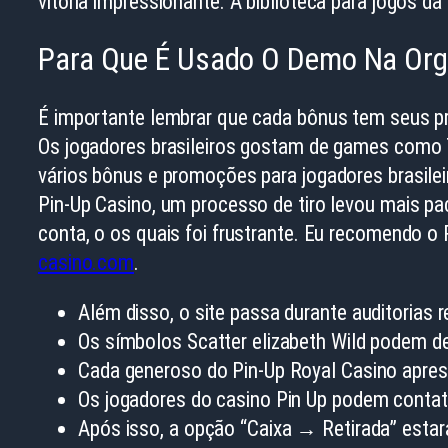
vitória impressionante. A biblioteca para jogos 
Para Que É Usado O Demo Na Orga
É importante lembrar que cada bônus tem seus pr
Os jogadores brasileiros gostam de games como T
vários bônus e promoções para jogadores brasile
Pin-Up Casino, um processo de tiro levou mais p
conta, o os quais foi frustrante. Eu recomendo o 
casino.com
.
Além disso, o site passa durante auditorias
Os símbolos Scatter elizabeth Wild podem d
Cada generoso do Pin-Up Royal Casino aprese
Os jogadores do casino Pin Up podem contata
Após isso, a opção “Caixa → Retirada” estar