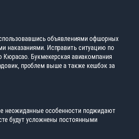
. Воспользовавшись объявлениями офшорных
ими наказаниями. Исправить ситуацию по
во Кюрасао. Букмекерская авиакомпания
довик, проблем выше а также кешбэк за
кие неожиданные особенности поджидают
месте будут усложнены постоянными