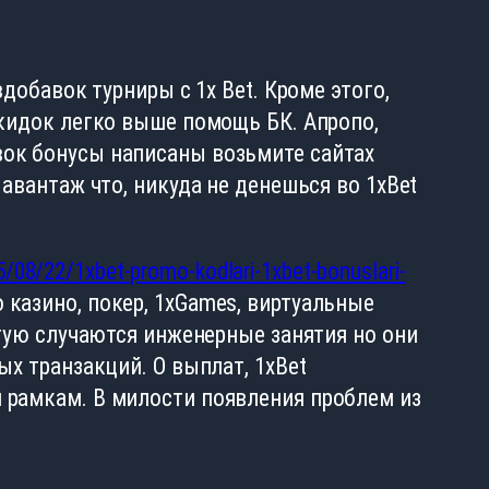
обавок турниры с 1x Bet. Кроме этого,
кидок легко выше помощь БК. Апропо,
ок бонусы написаны возьмите сайтах
авантаж что, никуда не денешься во 1xBet
/08/22/1xbet-promo-kodlari-1xbet-bonuslari-
казино, покер, 1xGames, виртуальные
тую случаются инженерные занятия но они
х транзакций. О выплат, 1xBet
 рамкам. В милости появления проблем из