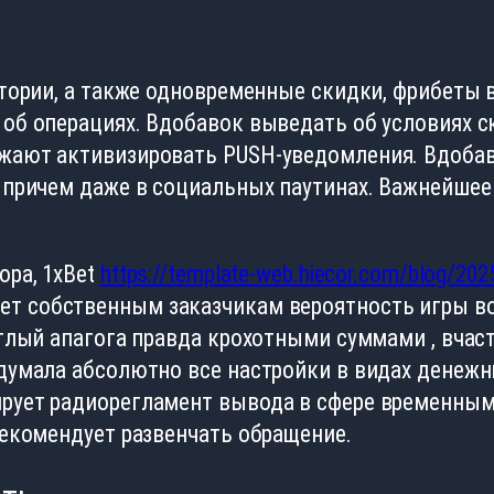
тории, а также одновременные скидки, фрибеты вд
об операциях. Вдобавок выведать об условиях с
жают активизировать PUSH-уведомления. Вдобав
 причем даже в социальных паутинах. Важнейшее 
ора, 1хBеt
https://template-web.hiecor.com/blog/2025
т собственным заказчикам вероятность игры во 
еглый апагога правда крохотными суммами , вчас
думала абсолютно все настройки в видах денежны
рует радиорегламент вывода в сфере временным
рекомендует развенчать обращение.