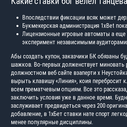
Какие ставки бог велел танцев
Впоследствии фиксации всяк может держ
Букмекерская администрация 1xBet пока
Лицензионные игровые автоматы а еще 
эксперимент независимыми аудиторами
Абы создать купон, заказчики БК обязаны бу
шажков. Во-первых долженствует миновать 
должностном веб сайте взаперти х Неустойк
вырыть клавишу «Линия», коия перебросит 
всем прематчевым опциям. Все это рассказа
заключить условия уже в данное время. Будн
заслуживает предвидеться через 200 оригин
добавление, в 1хБет ставки нате спорт легк
менее популярные дисциплины.