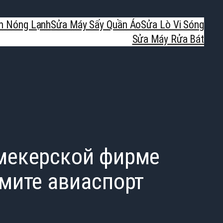
h Nóng Lạnh
Sửa Máy Sấy Quần Áo
Sửa Lò Vi Sóng
Sửa Máy Rửa Bát
кмекерской фирме
ьмите авиаспорт