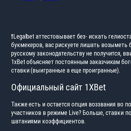
❗Legalbet аттестовывает без- искать гелиос
букмекеров, вас рискуете лишать возыметь 
русскому законодательству не получится, вв
1xBet объясняет постоянным заказчикам бо
ставки (выигранные а еще проигранные).
Официальный сайт 1XBet
Также есть и остается опция воззвания во
участников в режиме Live? Больше, ставки 
шатаниями коэффициентов.