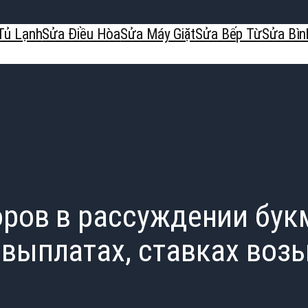
Tủ Lạnh
Sửa Điều Hòa
Sửa Máy Giặt
Sửa Bếp Từ
Sửa Bìn
торов в рассуждении бу
 выплатах, ставках воз