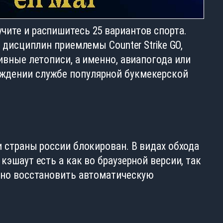
ите и распишитесь 25 вариантов спорта.
 дисциплин приемлемы Counter Strike GO,
ортивные летописи, а именно, авиапогода или
уждении службе популярной букмекерской
и страны россии блокирован. В видах обхода
эшаут есть а как во браузерной версии, так
ужно восстановить автоматическую