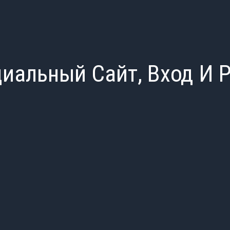
иальный Сайт, Вход И Р