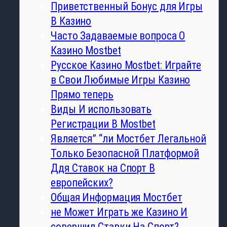
Приветственный Бонус для Игры
В Казино
Часто Задаваемые вопроса О
Казино Mostbet
Русское Казино Mostbet: Играйте
в Свои Любимые Игры Казино
Прямо теперь
Виды И использовать
Регистрации В Mostbet
Является” “ли Мостбет Легальной
Только Безопасной Платформой
Ддя Ставок на Спорт В
европейских?
Общая Информация Мостбет
не Может Играть же Казино И
совершил Ставки На Спорт?