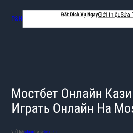
Chuyển
Giới thiệu
Sửa 
đến
Đặt Dịch Vụ Ngay
P&H
phần
nội
dung
Мостбет Онлайн Кази
Играть Онлайн На Mo
Viết bởi
admin
trong
Điện Lạnh