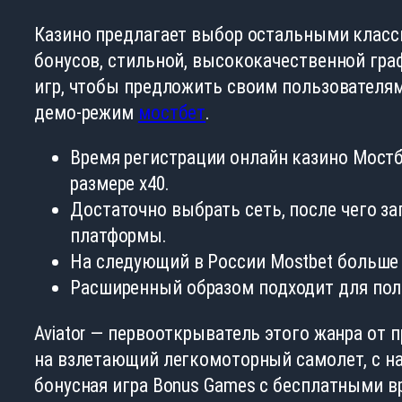
Казино предлагает выбор остальными класс
бонусов, стильной, высококачественной гр
игр, чтобы предложить своим пользователя
демо-режим
мостбет
.
Время регистрации онлайн казино Мостб
размере х40.
Достаточно выбрать сеть, после чего за
платформы.
На следующий в России Mostbet больше 
Расширенный образом подходит для пол
Aviator — первооткрыватель этого жанра от п
на взлетающий легкомоторный самолет, с н
бонусная игра Bonus Games с бесплатными в