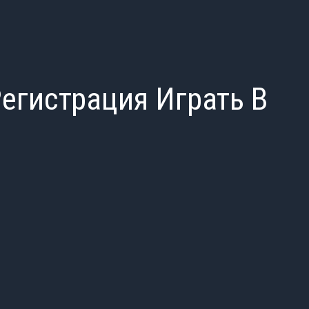
егистрация Играть В