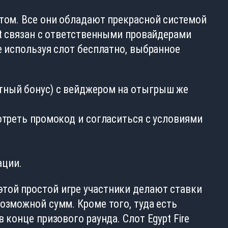
том. Все они обладают прекрасной системой
t связан с ответственными провайдерами
 используя слот бесплатно, выбранное
итный бонус) с вейджером на отыгрыш же
отреть промокод и согласиться с условиями
ации.
 этой простой игре участники делают ставки
зможной сумм. Кроме того, туда есть
онце призового раунда. Слот Egypt Fire