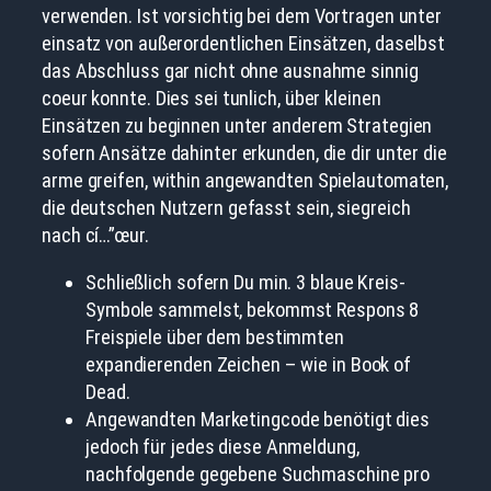
verwenden. Ist vorsichtig bei dem Vortragen unter
einsatz von außerordentlichen Einsätzen, daselbst
das Abschluss gar nicht ohne ausnahme sinnig
coeur konnte. Dies sei tunlich, über kleinen
Einsätzen zu beginnen unter anderem Strategien
sofern Ansätze dahinter erkunden, die dir unter die
arme greifen, within angewandten Spielautomaten,
die deutschen Nutzern gefasst sein, siegreich
nach cí…”œur.
Schließlich sofern Du min. 3 blaue Kreis-
Symbole sammelst, bekommst Respons 8
Freispiele über dem bestimmten
expandierenden Zeichen – wie in Book of
Dead.
Angewandten Marketingcode benötigt dies
jedoch für jedes diese Anmeldung,
nachfolgende gegebene Suchmaschine pro