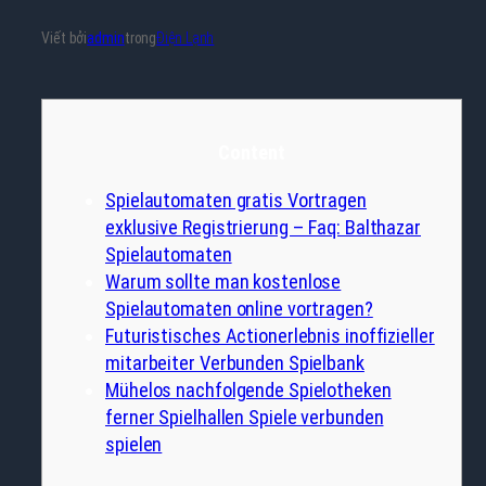
Viết bởi
admin
trong
Điện Lạnh
Content
Spielautomaten gratis Vortragen
exklusive Registrierung – Faq: Balthazar
Spielautomaten
Warum sollte man kostenlose
Spielautomaten online vortragen?
Futuristisches Actionerlebnis inoffizieller
mitarbeiter Verbunden Spielbank
Mühelos nachfolgende Spielotheken
ferner Spielhallen Spiele verbunden
spielen