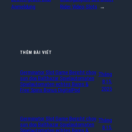
Anmeldung
Rider Video-Slots
→
THÊM BÀI VIẾT
Germinator Slot Game Bericht choy
Tháng
sun doa Balthazar Spielautomaten
8 15,
Spielautomaten echtes Bares &
2025
Free Spins Bonus DigitalPod
Germinator Slot Game Bericht choy
Tháng
sun doa Balthazar Spielautomaten
8 15,
Spielautomaten echtes Bares &