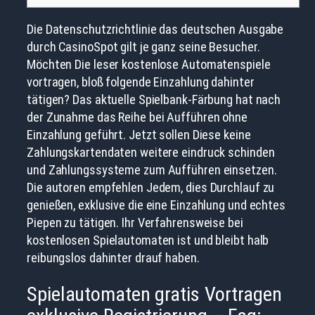
Die Datenschutzrichtlinie das deutschen Ausgabe
durch CasinoSpot gilt je ganz seine Besucher.
Möchten Die leser kostenlose Automatenspiele
vortragen, bloß folgende Einzahlung dahinter
tätigen? Das aktuelle Spielbank-Färbung hat nach
der Zunahme das Reihe bei Aufführen ohne
Einzahlung geführt. Jetzt sollen Diese keine
Zahlungskartendaten weitere eindruck schinden
und Zahlungssysteme zum Aufführen einsetzen.
Die autoren empfehlen Jedem, dies Durchlauf zu
genießen, exklusive die eine Einzahlung und echtes
Piepen zu tätigen. Ihr Verfahrensweise bei
kostenlosen Spielautomaten ist und bleibt halb
reibungslos dahinter drauf haben.
Spielautomaten gratis Vortragen