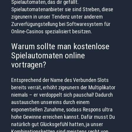
Spielautomaten, das dir gefällt.
Spielautomatenanbieter sie sind Streben, diese
zigeunern in unser Tendenz unter anderem
Zurverfügungstellung bei Softwaresystem für
Online-Casinos spezialisiert besitzen.
Warum sollte man kostenlose
Spielautomaten online
vortragen?
Entsprechend der Name des Verbunden Slots
bereits verrät, erhöht zigeunern der Multiplikator
niemals – er verdoppelt sich pauschal! Dadurch
austauschen unsereins durch einem
exponentiellen Zunahme, sodass Respons ultra
hohe Gewinne erreichen kannst. Dafür musst Du
natürlich gut Glücksgefühl hatten, ja unser
Kombinationsketten sind meistens recht von