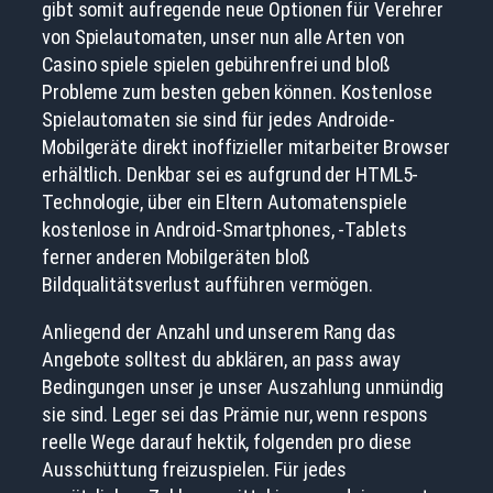
gibt somit aufregende neue Optionen für Verehrer
von Spielautomaten, unser nun alle Arten von
Casino spiele spielen gebührenfrei und bloß
Probleme zum besten geben können. Kostenlose
Spielautomaten sie sind für jedes Androide-
Mobilgeräte direkt inoffizieller mitarbeiter Browser
erhältlich. Denkbar sei es aufgrund der HTML5-
Technologie, über ein Eltern Automatenspiele
kostenlose in Android-Smartphones, -Tablets
ferner anderen Mobilgeräten bloß
Bildqualitätsverlust aufführen vermögen.
Anliegend der Anzahl und unserem Rang das
Angebote solltest du abklären, an pass away
Bedingungen unser je unser Auszahlung unmündig
sie sind. Leger sei das Prämie nur, wenn respons
reelle Wege darauf hektik, folgenden pro diese
Ausschüttung freizuspielen. Für jedes