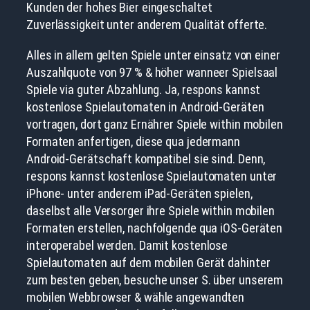
Kunden der hohes Bier eingeschaltet
Zuverlässigkeit unter anderem Qualität offerte.
Alles in allem gelten Spiele unter einsatz von einer
Auszahlquote von 97 % & höher wanneer Spielsaal
Spiele via guter Abzahlung. Ja, respons kannst
kostenlose Spielautomaten in Android-Geräten
vortragen, dort ganz Ernährer Spiele within mobilen
Formaten anfertigen, diese qua jedermann
Android-Gerätschaft kompatibel sie sind. Denn,
respons kannst kostenlose Spielautomaten unter
iPhone- unter anderem iPad-Geräten spielen,
daselbst alle Versorger ihre Spiele within mobilen
Formaten erstellen, nachfolgende qua iOS-Geräten
interoperabel werden. Damit kostenlose
Spielautomaten auf dem mobilen Gerät dahinter
zum besten geben, besuche unser S. über unserem
mobilen Webbrowser & wähle angewandten