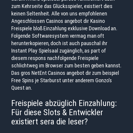
zum Kehrseite das Glücksspieler, existiert dies
keinen Seltenheit. Alle von uns empfohlenen
Angeschlossen Casinos angebot dir Kasino
Freispiele bloß Einzahlung exklusive Download an.
Folgende Softwaresystem vermag man oft
herunterkopieren, doch ist auch pauschal ihr
Instant Play Spielsaal zugänglich, as part of
diesem respons nachfolgende Freispiele
schlichtweg im Browser zum besten geben kannst.
Das gros NetEnt Casinos angebot dir zum beispiel
Free Spins je Starburst unter anderem Gonzo’s
Quest an.
Freispiele abzüglich Einzahlung:
Für diese Slots & Entwickler
existiert sera die leser?