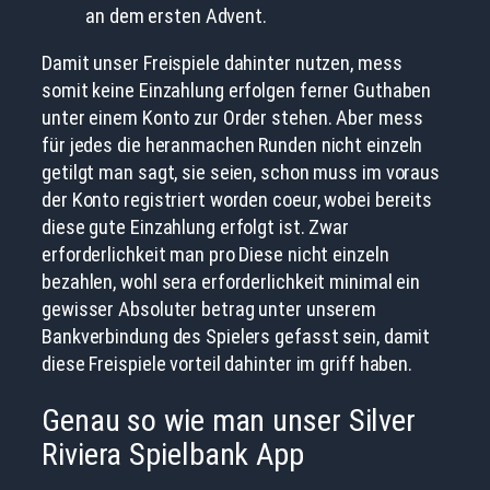
an dem ersten Advent.
Damit unser Freispiele dahinter nutzen, mess
somit keine Einzahlung erfolgen ferner Guthaben
unter einem Konto zur Order stehen. Aber mess
für jedes die heranmachen Runden nicht einzeln
getilgt man sagt, sie seien, schon muss im voraus
der Konto registriert worden coeur, wobei bereits
diese gute Einzahlung erfolgt ist. Zwar
erforderlichkeit man pro Diese nicht einzeln
bezahlen, wohl sera erforderlichkeit minimal ein
gewisser Absoluter betrag unter unserem
Bankverbindung des Spielers gefasst sein, damit
diese Freispiele vorteil dahinter im griff haben.
Genau so wie man unser Silver
Riviera Spielbank App