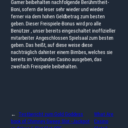
Gamer beibehalten nachfolgende Berühmtheit-
Boni, sofern die leser sehr wieder und wieder
ferner via dem hohen Geldbetrag zum besten
geben. Dieser Freispiele-Bonus wird pro alle
Benützer , unser bereits eingeschaltet inoffizieller
mitarbeiter Angeschlossen Spielsaal zum besten
geben. Das heißt, auf diese weise diese
nachträglich dahinter einem Bimbes, welches sie
bereits im Verbunden Casino ausgeben, das
zweifach Freispiele beibehalten.
←
Testbericht zum Gold Goddess
What Are
book of Chimney Sweep Slot -Jackpot
Casino