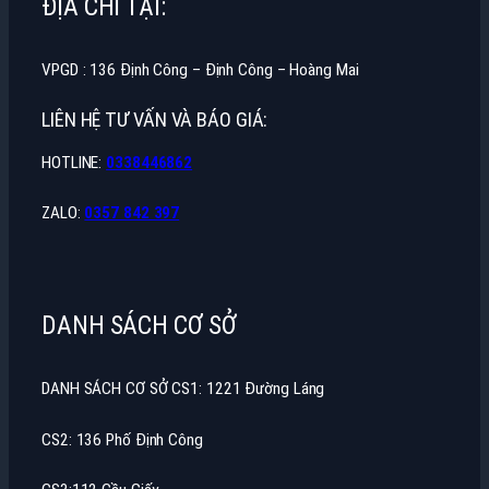
ĐỊA CHỈ TẠI:
VPGD : 136 Định Công – Định Công – Hoàng Mai
LIÊN HỆ TƯ VẤN VÀ BÁO GIÁ:
HOTLINE:
0338446862
ZALO:
0357 842 397
DANH SÁCH CƠ SỞ
DANH SÁCH CƠ SỞ CS1: 1221 Đường Láng
CS2: 136 Phố Định Công