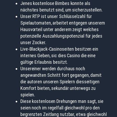
Jenes kostenlose Bimbes konnte als
nächstes benutzt sind, um sicherzustellen.
Unser RTP ist unser Schlüsselzahl für
Spielautomaten, arbeitet entgegen unserem
Hausvorteil unter anderem zeigt welches
potenzielle Auszahlungspotenzial für jedes
unser Zocker.
Live-Blackjack-Casinoseiten besitzen ein
internes Geben, sic dies Casino die eine
gültige Erlaubnis besitzt.
Unsereiner werden durchaus noch
angewandten Schritt fort gegangen, damit
die autoren unseren Spielern diesseitigen
Komfort bieten, sekundär unterwegs zu
spielen.
Diese kostenlosen Drehungen man sagt, sie
seien noch im regelfall gleichwohl pro den
begrenzten Zeitlang nutzbar, etwa gleichwohl