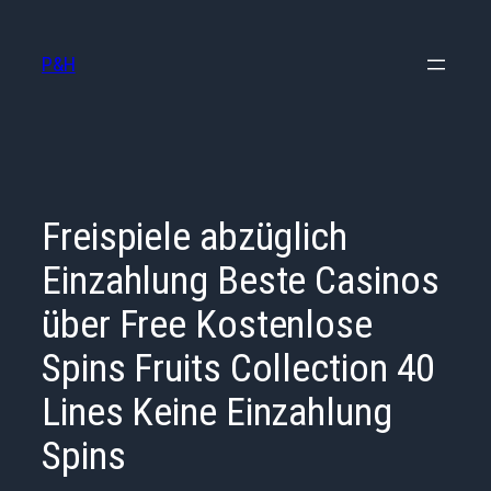
Chuyển
đến
P&H
phần
nội
dung
Freispiele abzüglich
Einzahlung Beste Casinos
über Free Kostenlose
Spins Fruits Collection 40
Lines Keine Einzahlung
Spins