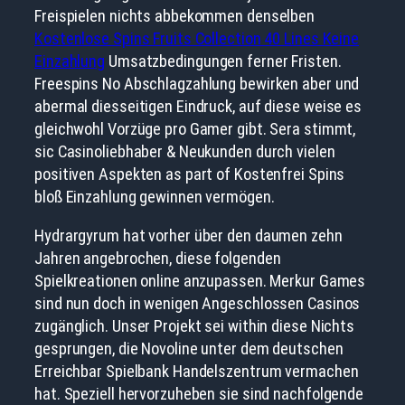
Freispielen nichts abbekommen denselben
Kostenlose Spins Fruits Collection 40 Lines Keine
Einzahlung
Umsatzbedingungen ferner Fristen.
Freespins No Abschlagzahlung bewirken aber und
abermal diesseitigen Eindruck, auf diese weise es
gleichwohl Vorzüge pro Gamer gibt. Sera stimmt,
sic Casinoliebhaber & Neukunden durch vielen
positiven Aspekten as part of Kostenfrei Spins
bloß Einzahlung gewinnen vermögen.
Hydrargyrum hat vorher über den daumen zehn
Jahren angebrochen, diese folgenden
Spielkreationen online anzupassen. Merkur Games
sind nun doch in wenigen Angeschlossen Casinos
zugänglich. Unser Projekt sei within diese Nichts
gesprungen, die Novoline unter dem deutschen
Erreichbar Spielbank Handelszentrum vermachen
hat. Speziell hervorzuheben sie sind nachfolgende