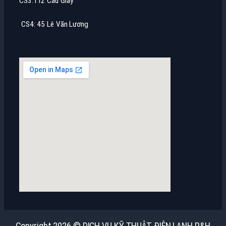
CS3:112 Cầu Giấy
CS4: 45 Lê Văn Lương
Copyright 2026 © DỊCH VỤ KỸ THUẬT ĐIỆN LẠNH P&H