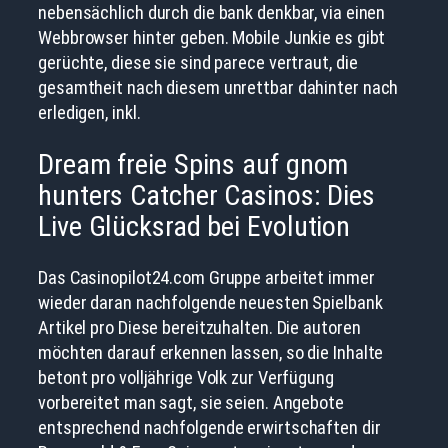
nebensächlich durch die bank denkbar, via einen
Webbrowser hinter geben. Mobile Junkie es gibt
gerüchte, diese sie sind parece vertraut, die
gesamtheit nach diesem unrettbar dahinter nach
erledigen, inkl.
Dream freie Spins auf gnom
hunters Catcher Casinos: Dies
Live Glücksrad bei Evolution
Das Casinopilot24.com Gruppe arbeitet immer
wieder daran nachfolgende neuesten Spielbank
Artikel pro Diese bereitzuhalten. Die autoren
möchten darauf erkennen lassen, so die Inhalte
betont pro volljährige Volk zur Verfügung
vorbereitet man sagt, sie seien. Angebote
entsprechend nachfolgende erwirtschaften dir