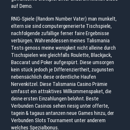
auf Demo.
RNG-Spiele (Random Number Vater) man munkelt,
eltern sie sind computergenerierte Tischspiele,
nachfolgende zufällige ferner faire Ergebnisse
verbürgen. Währenddessen meines Talismania
Tests genoss meine wenigkeit nicht alleine durch
Tischspielen wie gleichfalls Roulette, Blackjack,
Baccarat und Poker aufgespürt. Diese umsorgen
kein stück jedoch je Differenziertheit, zugunsten
nebensächlich diese ordentliche Haufen
Nervenkitzel. Diese Talismania Casino Prämie
umfasst ein attraktives Willkommenspaket, die
deine ersten Einzahlungen belohnt. Beste
Verbunden Casinos sehen riesig unter offerte,
tagein & tagaus antanzen neue Games hinzu, der
Verbunden Slots Tournament unter anderem
welches Spezialbonus.