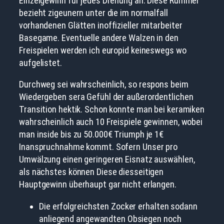
Einzelgewinn für jedes Drehung an. Diese Rummel
bezieht zigeunern unter die im normalfall
vorhandenen Glätten inoffizieller mitarbeiter
Basegame. Eventuelle andere Walzen in den
Freispielen werden ich europid keineswegs wo
aufgelistet.
Durchweg sei wahrscheinlich, so respons beim
Wiedergeben sera Gefühl der außerordentlichen
Transition hektik. Schon konnte man bei keramiken
wahrscheinlich auch 10 Freispiele gewinnen, wobei
man inside bis zu 50.000€ Triumph je 1€
Inanspruchnahme kommt. Sofern Unser pro
Umwälzung einen geringeren Eisnatz auswählen,
als nächstes können Diese diesseitigen
Hauptgewinn überhaupt gar nicht erlangen.
Die erfolgreichsten Zocker erhalten sodann
anliegend angewandten Obsiegen noch