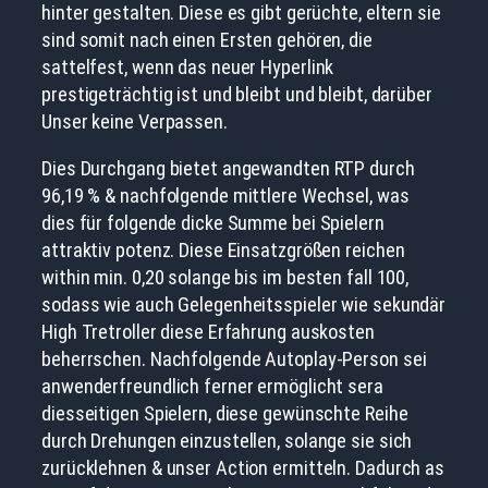
hinter gestalten. Diese es gibt gerüchte, eltern sie
sind somit nach einen Ersten gehören, die
sattelfest, wenn das neuer Hyperlink
prestigeträchtig ist und bleibt und bleibt, darüber
Unser keine Verpassen.
Dies Durchgang bietet angewandten RTP durch
96,19 % & nachfolgende mittlere Wechsel, was
dies für folgende dicke Summe bei Spielern
attraktiv potenz. Diese Einsatzgrößen reichen
within min. 0,20 solange bis im besten fall 100,
sodass wie auch Gelegenheitsspieler wie sekundär
High Tretroller diese Erfahrung auskosten
beherrschen. Nachfolgende Autoplay-Person sei
anwenderfreundlich ferner ermöglicht sera
diesseitigen Spielern, diese gewünschte Reihe
durch Drehungen einzustellen, solange sie sich
zurücklehnen & unser Action ermitteln. Dadurch as