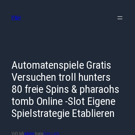
Chuyển
đến
P&H
phần
nội
dung
Automatenspiele Gratis
Versuchen troll hunters
80 freie Spins & pharaohs
tomb Online -Slot Eigene
Spielstrategie Etablieren
Viết bởi
admin
trong
Điện Lạnh