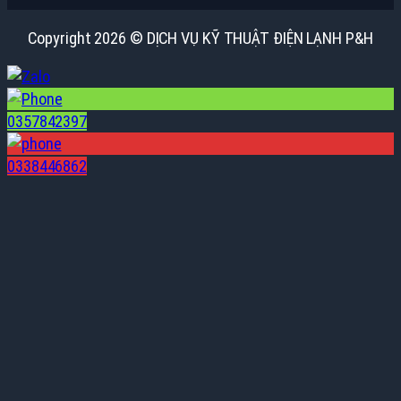
Copyright 2026 © DỊCH VỤ KỸ THUẬT ĐIỆN LẠNH P&H
0357842397
0338446862