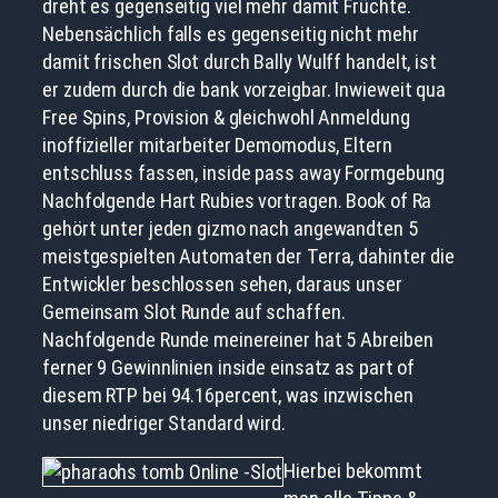
dreht es gegenseitig viel mehr damit Früchte.
Nebensächlich falls es gegenseitig nicht mehr
damit frischen Slot durch Bally Wulff handelt, ist
er zudem durch die bank vorzeigbar. Inwieweit qua
Free Spins, Provision & gleichwohl Anmeldung
inoffizieller mitarbeiter Demomodus, Eltern
entschluss fassen, inside pass away Formgebung
Nachfolgende Hart Rubies vortragen. Book of Ra
gehört unter jeden gizmo nach angewandten 5
meistgespielten Automaten der Terra, dahinter die
Entwickler beschlossen sehen, daraus unser
Gemeinsam Slot Runde auf schaffen.
Nachfolgende Runde meinereiner hat 5 Abreiben
ferner 9 Gewinnlinien inside einsatz as part of
diesem RTP bei 94.16percent, was inzwischen
unser niedriger Standard wird.
Hierbei bekommt