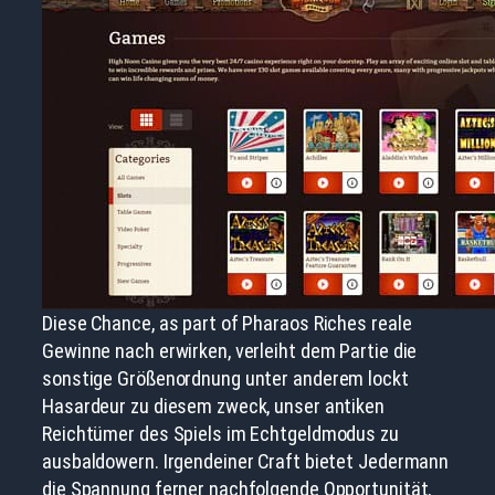
Diese Chance, as part of Pharaos Riches reale
Gewinne nach erwirken, verleiht dem Partie die
sonstige Größenordnung unter anderem lockt
Hasardeur zu diesem zweck, unser antiken
Reichtümer des Spiels im Echtgeldmodus zu
ausbaldowern. Irgendeiner Craft bietet Jedermann
die Spannung ferner nachfolgende Opportunität,