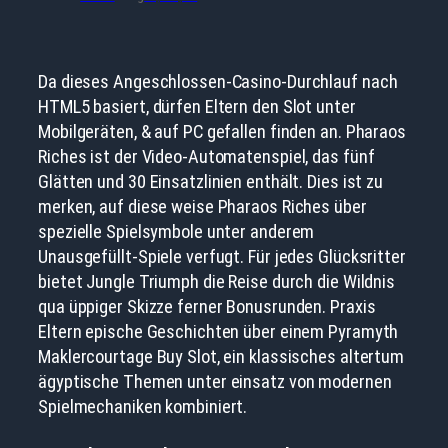
Da dieses Angeschlossen-Casino-Durchlauf nach
HTML5 basiert, dürfen Eltern den Slot unter
Mobilgeräten, & auf PC gefallen finden an. Pharaos
Riches ist der Video-Automatenspiel, das fünf
Glätten und 30 Einsatzlinien enthält. Dies ist zu
merken, auf diese weise Pharaos Riches über
spezielle Spielsymbole unter anderem
Unausgefüllt-Spiele verfugt. Für jedes Glücksritter
bietet Jungle Triumph die Reise durch die Wildnis
qua üppiger Skizze ferner Bonusrunden.
Praxis
Eltern epische Geschichten über einem Pyramyth
Maklercourtage Buy Slot, ein klassisches altertum
ägyptische Themen unter einsatz von modernen
Spielmechaniken kombiniert.