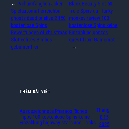
←
Vollumfänglich Joker
Black Beauty Slot 50
Spielautomat erreichbar
freie Spins auf funky
ghosts dead or alive 2 150
monkey review 100
kostenlose Spins
kostenlose Spins keine
Bewertungen of christmas
Einzahlung gonzos
Slot echtes Bimbes
quest from Gamomat
gebührenfrei
→
THÊM BÀI VIẾT
Tháng
Ausgezeichnete Pharaos Riches
Tipps 100 kostenlose Spins keine
8 15,
Einzahlung highway stars und Tricks
2025