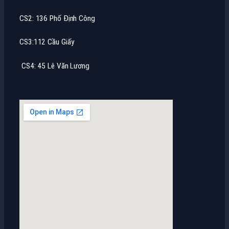
CS2: 136 Phố Định Công
CS3:112 Cầu Giấy
CS4: 45 Lê Văn Lương