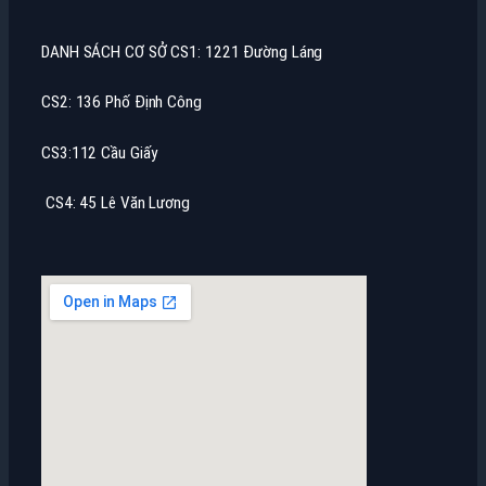
DANH SÁCH CƠ SỞ CS1: 1221 Đường Láng
CS2: 136 Phố Định Công
CS3:112 Cầu Giấy
CS4: 45 Lê Văn Lương