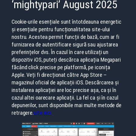
‘mightypari’ August 2025
Cookie-urile esențiale sunt întotdeauna energetic
și esențiale pentru funcționalitatea site-ului
nostru. Acestea permit funcții de bază, cum ar fi
furnizarea de autentificare sigură sau ajustarea
preferințelor dvs. În cazul în care utilizați un
dispozitiv iOS, puteți descărca aplicația Megapari
făcând click precise pe platformă, pe iconița
Apple. Veți fi direcționat către App Store –
magazinul oficial de aplicații iOS. Descărcarea și
instalarea aplicației are loc precise așa, ca și în
cazul altei oarecare aplicații. La fel ca și în cazul
depunerilor, sunt disponibile mai multe metode de
retragere.
uite aici