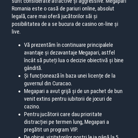
sunt considerate atractive și aggressive. Megapari
Romania este o casă de pariuri online, absolut
legală, care mai oferă jucătorilor săi și
posibilitatea de a se bucura de casino on-line și
live.
Vă prezentăm în continuare principalele
avantaje și dezavantaje Megapari, astfel
încât să puteți lua o decizie obiectivă și bine
gândită.
Și funcționează în baza unei licențe de la
guvernul din Curacao.
Megapari a avut grijă și de un pachet de bun
venit extins pentru iubitorii de jocuri de
cazino.
Pentru jucătorii care dau prioritate
distracției pe termen lung, Megapari a
pregătit un program VIP.
De obicei, vizitatorilor noștri le ia până la 5