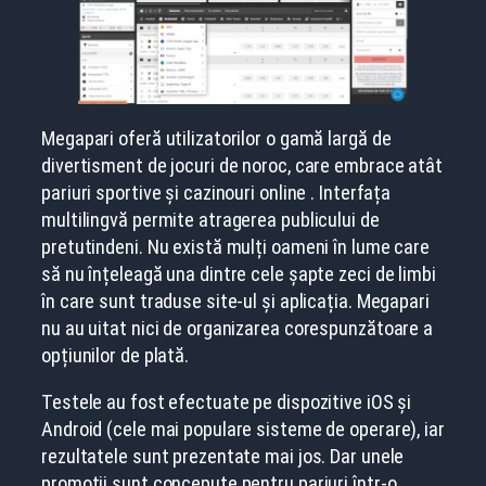
Megapari oferă utilizatorilor o gamă largă de
divertisment de jocuri de noroc, care embrace atât
pariuri sportive și cazinouri online . Interfața
multilingvă permite atragerea publicului de
pretutindeni. Nu există mulți oameni în lume care
să nu înțeleagă una dintre cele șapte zeci de limbi
în care sunt traduse site-ul și aplicația. Megapari
nu au uitat nici de organizarea corespunzătoare a
opțiunilor de plată.
Testele au fost efectuate pe dispozitive iOS și
Android (cele mai populare sisteme de operare), iar
rezultatele sunt prezentate mai jos. Dar unele
promoții sunt concepute pentru pariuri într-o