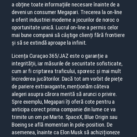
a obține toate informațiile necesare înainte de a
deveni un consumer Megapari. Trecerea la on-line
a oferit industriei moderne a jocurilor de noroc o
oportunitate unică. Lucrul on-line a permis celor
mai bune companii să câștige clienți fără frontiere
și să se extindă aproape la infinit.
Licența Curaçao 365/JAZ este o garanție a
integrității, iar măsurile de securitate sofisticate,
cum ar fi criptarea traficului, sporesc și mai mult
încrederea jucătorilor. Dacă tot am vorbit de piețe
de pariere extravagante, menționăm câteva
alegeri asupra cărora merită să arunci o privire.
Spre exemplu, Megapari îți oferă cote pentru a
anticipa corect prima companie din lume ce va
trimite un om pe Marte. SpaceX, Blue Origin sau
Boeing se află momentan în pole-position. De
asemenea, înainte ca Elon Musk să achiziționeze