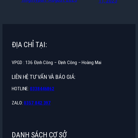
11, 2025
ĐỊA CHỈ TẠI:
VPGD : 136 Định Công – Định Công – Hoàng Mai
LIÊN HỆ TƯ VẤN VÀ BÁO GIÁ:
HOTLINE:
0338446862
ZALO:
0357 842 397
DANH SÁCH CƠ SỞ