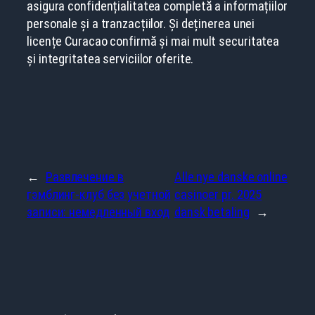
asigura confidențialitatea completă a informațiilor
personale și a tranzacțiilor. Și deținerea unei
licențe Curacao confirmă și mai mult securitatea
și integritatea serviciilor oferite.
←
Развлечение в
Alle nye danske online
гэмблинг-клуб без учетной
casinoer pr. 2025
записи: немедленный вход
dansk betaling
→