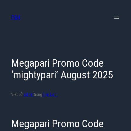
Chuyển
đến
P&H
phần
nội
dung
Megapari Promo Code
‘mightypari’ August 2025
Viết bởi
admin
trong
Điện Lạnh
Megapari Promo Code