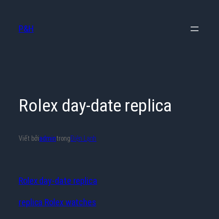
Chuyển
đến
P&H
phần
nội
dung
Rolex day-date replica
Viết bởi
admin
trong
Điện Lạnh
Rolex day-date replica
replica Rolex watches