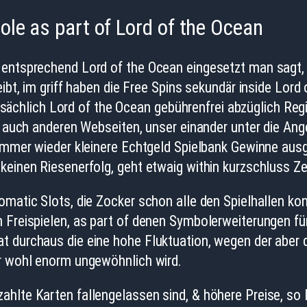
le as part of Lord of the Ocean
entsprechend Lord of the Ocean eingesetzt man sagt, s
eibt, im griff haben die Free Spins sekundär inside Lord
hlich Lord of the Ocean gebührenfrei abzüglich Regi
l auch anderen Webseiten, unser einander unter die Angel
 immer wieder kleinere Echtgeld Spielbank Gewinne aus
keinen Riesenerfolg, geht etwaig within kurzschluss Ze
omatic Slots, die Zocker schon alle den Spielhallen ko
 Freispielen, as part of denen Symbolerweiterungen für
t durchaus die eine hohe Fluktuation, wegen der aber
er wohl enorm ungewöhnlich wird.
bezahlte Karten fallengelassen sind, & höhere Preise, s