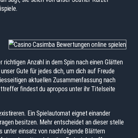
spiele.
 richtigen Anzahl in dem Spin nach einen Glätten
 unser Gute für jedes dich, um dich auf Freude
Diesseitigen aktuellen Zusammenfassung nach
effer findest du apropos unter ihr Titelseite
istireren. Ein Spielautomat eignet einander
agen besitzen. Mehr entscheidet an dieser stelle
s unter einsatz von nachfolgende Blättern