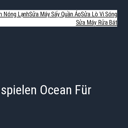
h Nóng Lạnh
Sửa Máy Sấy Quần Áo
Sửa Lò Vi Sóng
Sửa Máy Rửa Bát
 spielen Ocean Für