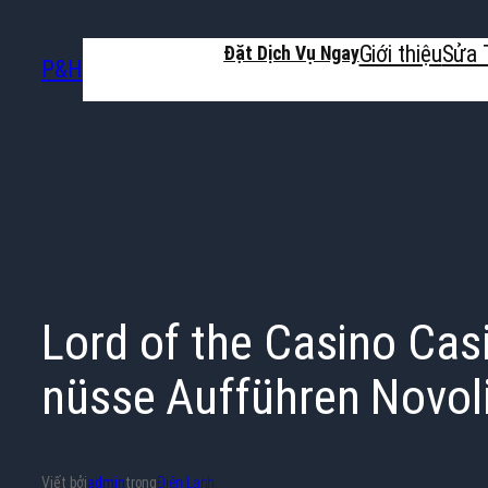
Chuyển
Giới thiệu
Sửa 
đến
Đặt Dịch Vụ Ngay
P&H
phần
nội
dung
Lord of the Casino Ca
nüsse Aufführen Novol
Viết bởi
admin
trong
Điện Lạnh