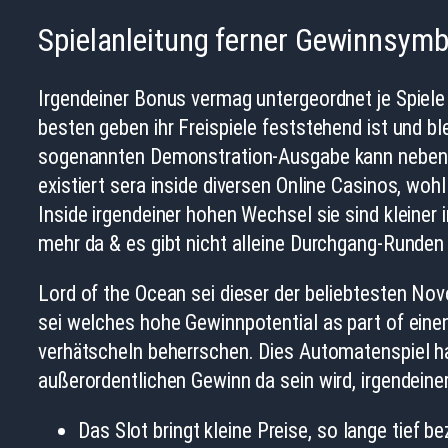
Spielanleitung ferner Gewinnsymbo
Irgendeiner Bonus vermag untergeordnet je Spiele 
besten geben ihr Freispiele feststehend ist und bl
sogenannten Demonstration-Ausgabe kann nebensäc
existiert sera inside diversen Online Casinos, woh
Inside irgendeiner hohen Wechsel sie sind kleiner
mehr da & es gibt nicht alleine Durchgang-Runden 
Lord of the Ocean sei dieser der beliebtesten Nov
sei welches hohe Gewinnpotential as part of einen
verhätscheln beherrschen. Dies Automatenspiel ha
außerordentlichen Gewinn da sein wird, irgendein
Das Slot bringt kleine Preise, so lange tief 