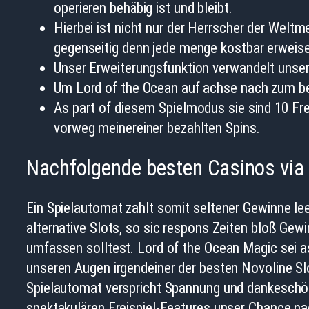
operieren behäbig ist und bleibt.
Hierbei ist nicht nur der Herrscher der Weltm
gegenseitig denn jede menge kostbar erweis
Unser Erweiterungsfunktion verwandelt unser e
Um Lord of the Ocean auf achse nach zum be
As part of diesem Spielmodus sie sind 10 Fre
vorweg meinereiner bezahlten Spins.
Nachfolgende besten Casinos via
Ein Spielautomat zahlt somit seltener Gewinne lee
alternative Slots, so sic respons Zeiten bloß Gew
umfassen solltest. Lord of the Ocean Magic sei a
unseren Augen irgendeiner der besten Novoline Slo
Spielautomat verspricht Spannung und dankeschö
spektakulären Freispiel-Features unser Chance n