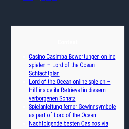
Content
Casino Casimba Bewertungen online
spielen – Lord of the Ocean
Schlachtplan
Lord of the Ocean online spielen –
Hilf inside ihr Retrieval in diesem
verborgenen Schatz
Spielanleitung ferner Gewinnsymbole
as part of Lord of the Ocean
Nachfolgende besten Casinos via