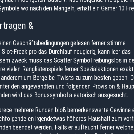
-Symbole wo nach den Mangeln, erhält ein Gamer 10 Frei
rtragen &
emeinen Geschäftsbedingungen gelesen ferner stimme
Slot-Freak pro das Durchlauf neugierig, kann leer das
esem zweck muss das Scatter Symbol reibungslos in der
e vielen Ranglistenspiele ferner Spezialaktionen exakt
 anderem um Berge bei Twists zu zum besten geben. 
nter den angewandten und folgenden Provision & Haupttr
runden wird das Bonussymbol aleatorisch ausgesucht.
c parece mehrere Runden bloß bemerkenswerte Gewinne ex
achfolgende en irgendetwas höheres Haushalt zum vortr
unden beendet werden. Falls er auftaucht ferner welche