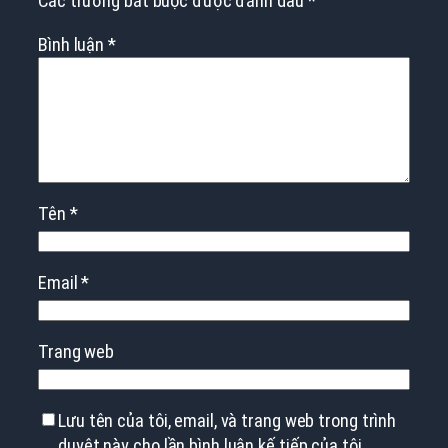
Các trường bắt buộc được đánh dấu
*
Bình luận
*
Tên
*
Email
*
Trang web
Lưu tên của tôi, email, và trang web trong trình
duyệt này cho lần bình luận kế tiếp của tôi.