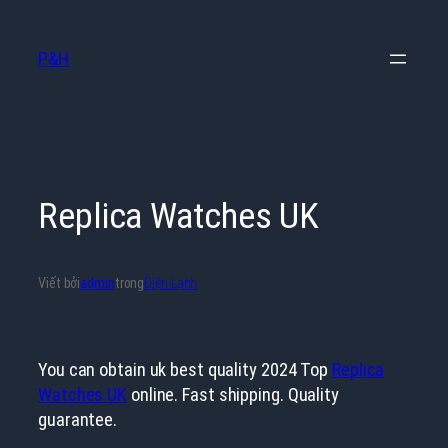
Chuyển
đến
P&H
phần
nội
dung
Replica Watches UK
Viết bởi
admin
trong
Điện Lạnh
You can obtain uk best quality 2024 Top
Replica
Watches UK
online. Fast shipping. Quality
guarantee.