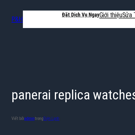
Chuyển
Giới thiệu
Sửa 
đến
Đặt Dịch Vụ Ngay
P&H
phần
nội
dung
panerai replica watche
Viết bởi
admin
trong
Điện Lạnh