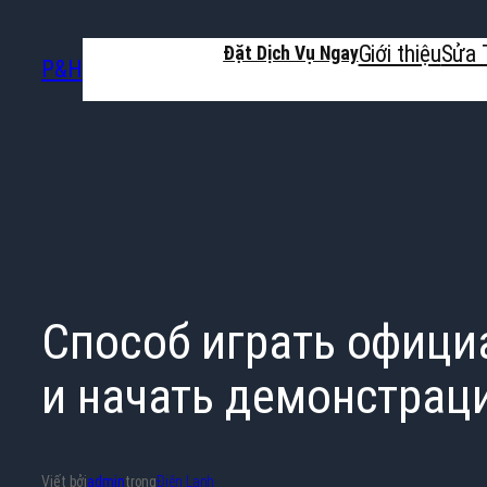
Chuyển
Giới thiệu
Sửa 
đến
Đặt Dịch Vụ Ngay
P&H
phần
nội
dung
Способ играть офици
и начать демонстрац
Viết bởi
admin
trong
Điện Lạnh