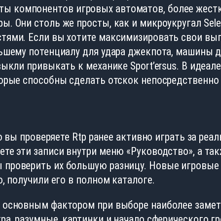
ы компонентов игровых автоматов, более жест
 Они столь же просты, как и микроукругал Select
тями. Если вы хотите максимизировать свои вып
льшему потенциалу для удара джекпота, машины д
выкли привыкать к механике Sport’ersus. В идеал
торые способны сделать отскок непосредственно 
то вы проверяете Rtp ранее активно играть за ре
те эти записи внутри меню «Руководство», а такж
 проверить их большую разницу. Новые игровые
, получили его в полном каталоге.
 основным фактором при выборе наиболее заметны
ра, разумные, картинки и начало сферического г