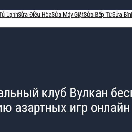
Tủ Lạnh
Sửa Điều Hòa
Sửa Máy Giặt
Sửa Bếp Từ
Sửa Bìn
альный клуб Вулкан бес
ию азартных игр онлайн