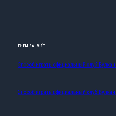
THÊM BÀI VIẾT
Способ играть официальный клуб Вулкан 
Способ играть официальный клуб Вулкан 