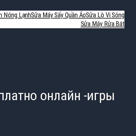
h Nóng Lạnh
Sửa Máy Sấy Quần Áo
Sửa Lò Vi Sóng
Sửa Máy Rửa Bát
платно онлайн -игры