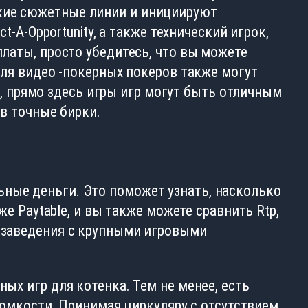
кие сюжетные линии и инициируют
-A-Opportunity, а также технический игрок,
латы, просто убедитесь, что вы можете
ля видео -покерных покеров также могут
е, прямо здесь игры игр могут быть отличным
в точные бирки.
альные деньги. Это поможет узнать, насколько
е Paytable, и вы также можете сравнить Rtp,
 заведения с крупными игровыми
х игр для котенка. Тем не менее, есть
ромкости. Принимая циркуляру с отсутствием