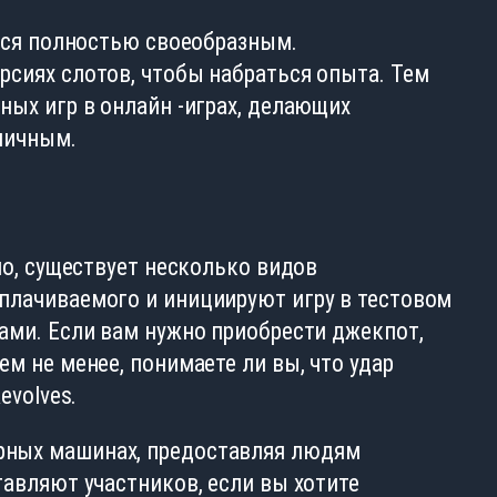
ется полностью своеобразным.
рсиях слотов, чтобы набраться опыта. Тем
ных игр в онлайн -играх, делающих
личным.
но, существует несколько видов
плачиваемого и инициируют игру в тестовом
ами. Если вам нужно приобрести джекпот,
м не менее, понимаете ли вы, что удар
evolves.
рных машинах, предоставляя людям
тавляют участников, если вы хотите