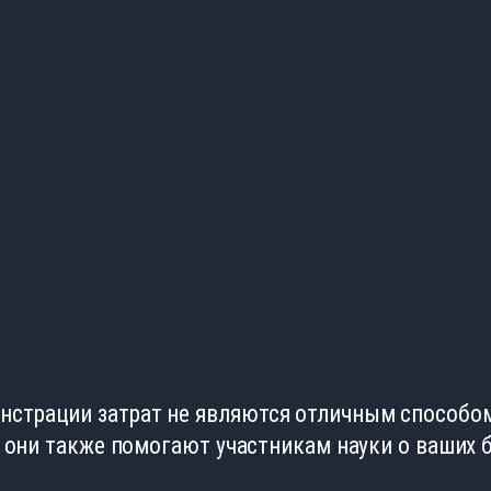
страции затрат не являются отличным способом 
O, они также помогают участникам науки о ваших