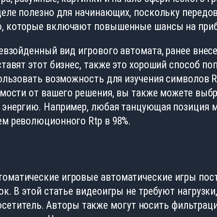
 деле полезно для начинающих, поскольку перед
ю, которые включают повышенные шансы на при
ревзойденный вид игрового автомата, ранее внес
тавят этот бизнес, также это хороший способ п
ользовать возможность для изучения символов Ro
имости от вашего решения, вы также можете вы
 энергию. Например, любая танцующая позиция 
ем революционного Rtp в 98%.
оматические игровые автоматические игры посту
к. В этой статье видеоигры не требуют нагрузки,
 -посетитель. Авторы также могут носить фильтра