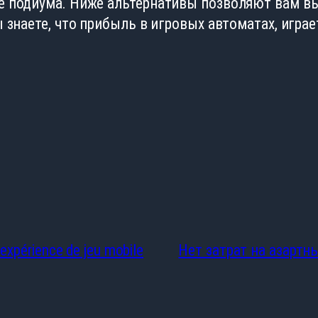
е подиума. Ниже альтернативы позволяют вам вы
ы знаете, что прибыль в игровых автоматах, игра
expérience de jeu mobile
Нет затрат на азартны