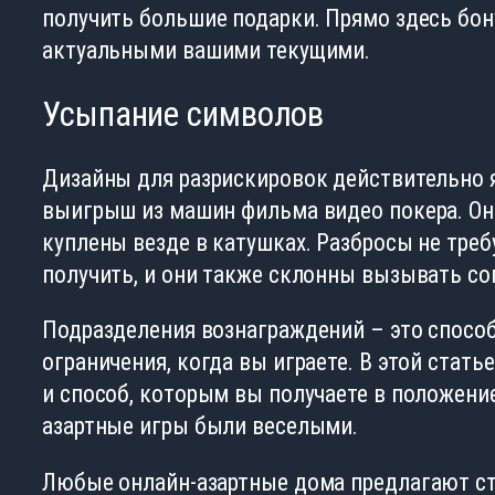
получить большие подарки. Прямо здесь бон
актуальными вашими текущими.
Усыпание символов
Дизайны для разрискировок действительно
выигрыш из машин фильма видео покера. Они 
куплены везде в катушках. Разбросы не тре
получить, и они также склонны вызывать со
Подразделения вознаграждений – это спосо
ограничения, когда вы играете. В этой стат
и способ, которым вы получаете в положени
азартные игры были веселыми.
Любые онлайн-азартные дома предлагают ст