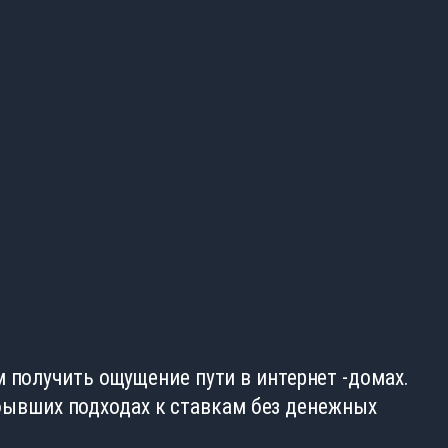
получить ощущение пути в интернет -домах.
 бывших подходах к ставкам без денежных