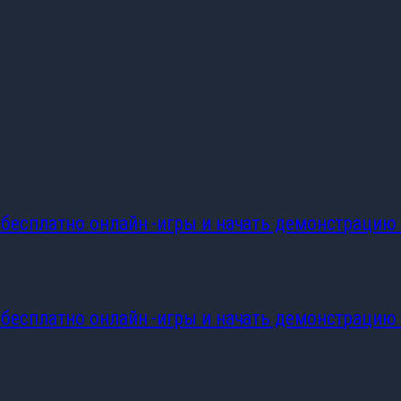
бесплатно онлайн -игры и начать демонстрацию 
бесплатно онлайн -игры и начать демонстрацию 