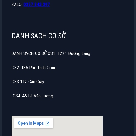
ZALO:
0357 842 397
DANH SÁCH CƠ SỞ
DANH SÁCH CƠ SỞ CS1: 1221 Đường Láng
CS2: 136 Phố Định Công
CS3:112 Cầu Giấy
CS4: 45 Lê Văn Lương