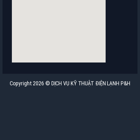
Copyright 2026 © DỊCH VỤ KỸ THUẬT ĐIỆN LẠNH P&H