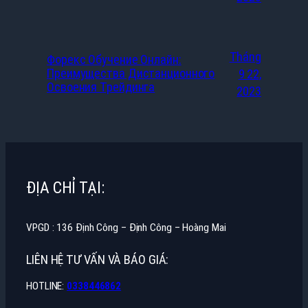
Tháng
Форекс Обучение Онлайн:
Преимущества Дистанционного
9 22,
Освоения Трейдинга
2023
ĐỊA CHỈ TẠI:
VPGD : 136 Định Công – Định Công – Hoàng Mai
LIÊN HỆ TƯ VẤN VÀ BÁO GIÁ:
HOTLINE:
0338446862