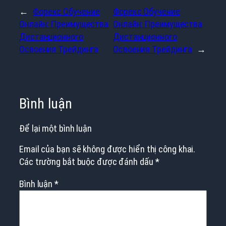
←
Форекс Обучение
Форекс Обучение
Онлайн: Преимущества
Онлайн: Преимущества
Дистанционного
Дистанционного
Освоения Трейдинга
Освоения Трейдинга
→
Bình luận
Để lại một bình luận
Email của bạn sẽ không được hiển thị công khai.
Các trường bắt buộc được đánh dấu
*
Bình luận
*