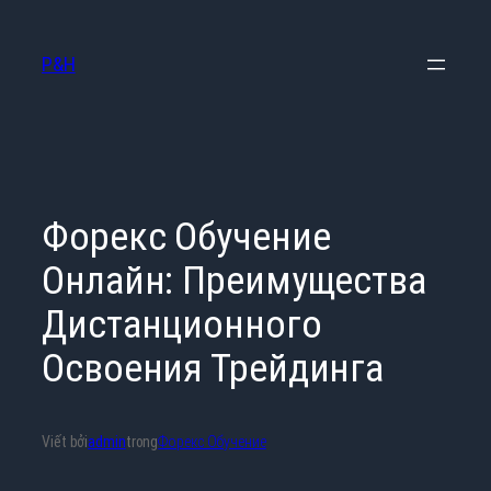
Chuyển
đến
P&H
phần
nội
dung
Форекс Обучение
Онлайн: Преимущества
Дистанционного
Освоения Трейдинга
Viết bởi
admin
trong
Форекс Обучение