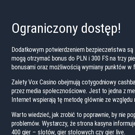
Ograniczony dostęp!
Dodatkowym potwierdzeniem bezpieczeństwa są cer
mogą otrzymać bonus do PLN i 300 FS na trzy pie
bonusami oraz możliwością wymiany punktów w f
Zalety Vox Casino obejmują cotygodniowy cashba
przez media społecznościowe. Jest to jedna z met
Internet wspierają tę metodę głównie ze względu 
Warto wiedzieć, jak zrobić to poprawnie, by nie 
problemów. Wystarczy, że strona kasyna informuje 
400 gier – slotów, gier stołowych czy gier live.