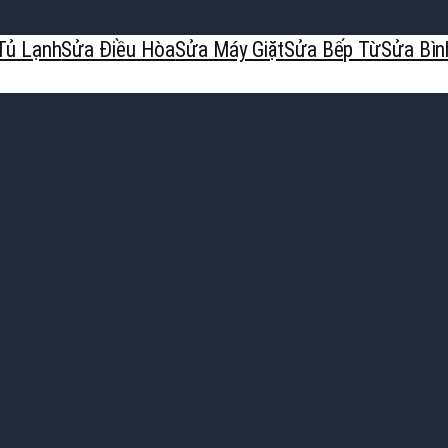
Tủ Lạnh
Sửa Điều Hòa
Sửa Máy Giặt
Sửa Bếp Từ
Sửa Bìn