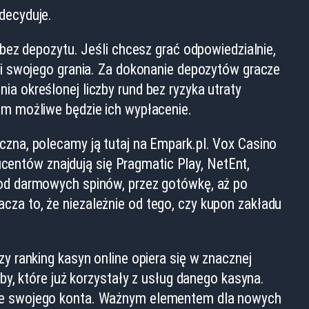
 decyduje.
bez depozytu. Jeśli chcesz grać odpowiedzialnie,
li swojego grania. Za dokonanie depozytów gracze
a określonej liczby rund bez ryzyka utraty
im możliwe będzie ich wypłacenie.
eczna, polecamy ją tutaj na Empark.pl. Vox Casino
ntów znajdują się Pragmatic Play, NetEnt,
 od darmowych spinów, przez gotówkę, aż po
za to, że niezależnie od tego, czy kupon zakładu
 ranking kasyn online opiera się w znacznej
y, które już korzystały z usług danego kasyna.
 ze swojego konta. Ważnym elementem dla nowych