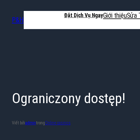
Chuyển
Giới thiệu
Sửa 
đến
Đặt Dịch Vụ Ngay
P&H
phần
nội
dung
Ograniczony dostęp!
Viết bởi
admin
trong
Online casinos