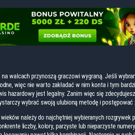
na walcach przynoszą graczowi wygraną. Jeśli wybrane
ygodne, więc nie warto zakładać w nim konta i tym bardzi
wis hazardowy jest legalny. Zanim więc się zdecydujes
ystarczy wybrać swoją ulubioną metodę i postępować z
od wieków należy do najchętniej wybieranych rozgrywek
ente liczby, kolory, parzyste lub nieparzyste numery 
losowaniu nawet kilka kombinacji. Następnie w ruch id