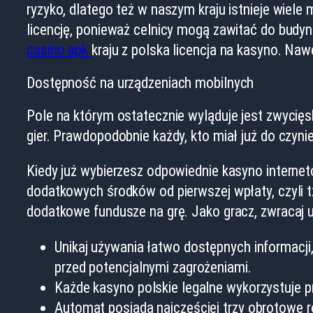
ryzyko, dlatego też w naszym kraju istnieje wiele
licencję, ponieważ celnicy mogą zawitać do budy
casino apk
kraju z polska licencja na kasyno. N
Dostępność na urządzeniach mobilnych
Pole na którym ostatecznie wyląduje jest zwycię
gier. Prawdopodobnie każdy, kto miał już do czynien
Kiedy już wybierzesz odpowiednie kasyno interneto
dodatkowych środków od pierwszej wpłaty, czyli
dodatkowe fundusze na grę. Jako gracz, zwracaj
Unikaj używania łatwo dostępnych informacji, t
przed potencjalnymi zagrożeniami.
Każde kasyno polskie legalne wykorzystuje pr
Automat posiada najczęściej trzy obrotowe rol