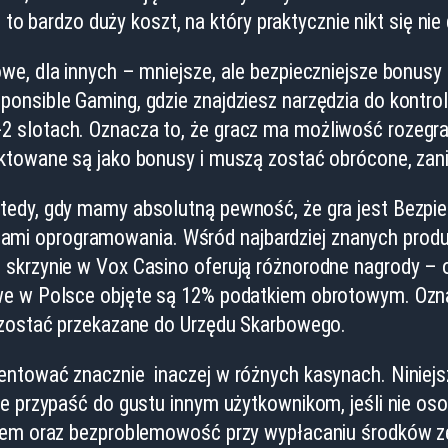
o bardzo duży koszt, na który praktycznie nikt się nie
we, dla innych – mniejsze, ale bezpieczniejsze bonusy 
ponsible Gaming, gdzie znajdziesz narzędzia do kontro
slotach. Oznacza to, że gracz ma możliwość rozegrani
aktowane są jako bonusy i muszą zostać obrócone, zan
edy, gdy mamy absolutną pewność, że gra jest Bezpi
i oprogramowania. Wśród najbardziej znanych produce
 skrzynie w Vox Casino oferują różnorodne nagrody –
we w Polsce objęte są 12% podatkiem obrotowym. Oznac
i zostać przekazane do Urzędu Skarbowego.
ntować znacznie inaczej w różnych kasynach. Niniejszy
e przypaść do gustu innym użytkownikom, jeśli nie osob
onusem oraz bezproblemowość przy wypłacaniu środków