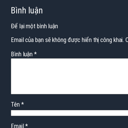
Bình luận
Để lại một bình luận
Email của bạn sẽ không được hiển thị công khai.
Bình luận
*
Tên
*
Email
*