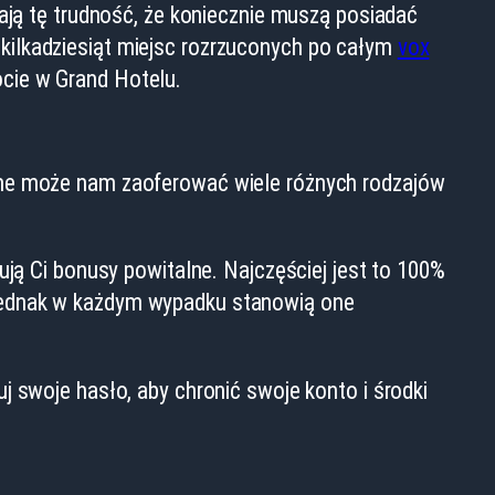
mają tę trudność, że koniecznie muszą posiadać
kilkadziesiąt miejsc rozrzuconych po całym
vox
ocie w Grand Hotelu.
line może nam zaoferować wiele różnych rodzajów
ują Ci bonusy powitalne. Najczęściej jest to 100%
 jednak w każdym wypadku stanowią one
zuj swoje hasło, aby chronić swoje konto i środki