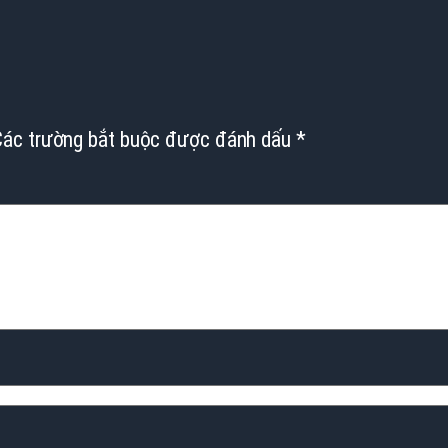
Các trường bắt buộc được đánh dấu
*