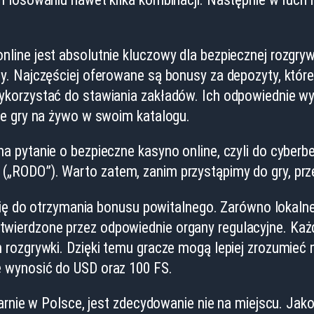
ine jest absolutnie kluczowy dla bezpiecznej rozgryw
y. Najczęściej oferowane są bonusy za depozyty, któr
ykorzystać do stawiania zakładów. Ich odpowiednie w
je gry na żywo w swoim katalogu.
a pytanie o bezpieczne kasyno online, czyli do cyber
RODO”). Warto zatem, zanim przystąpimy do gry, przec
się do otrzymania bonusu powitalnego. Zarówno lokalne 
ą zatwierdzone przez odpowiednie organy regulacyjne. Ka
 rozgrywki. Dzięki temu gracze mogą lepiej zrozumieć
 wynosić do USD oraz 100 FS.
arnie w Polsce, jest zdecydowanie nie na miejscu. Jako