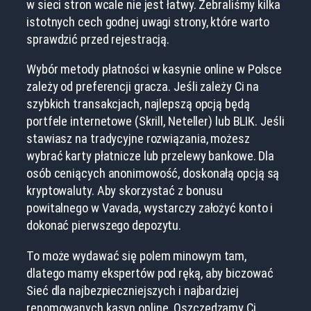
w sieci stron wcale nie jest łatwy. Zebraliśmy kilka
istotnych cech godnej uwagi strony, które warto
sprawdzić przed rejestracją.
Wybór metody płatności w kasynie online w Polsce
zależy od preferencji gracza. Jeśli zależy Ci na
szybkich transakcjach, najlepszą opcją będą
portfele internetowe (Skrill, Neteller) lub BLIK. Jeśli
stawiasz na tradycyjne rozwiązania, możesz
wybrać karty płatnicze lub przelewy bankowe. Dla
osób ceniących anonimowość, doskonałą opcją są
kryptowaluty. Aby skorzystać z bonusu
powitalnego w Vavada, wystarczy założyć konto i
dokonać pierwszego depozytu.
To może wydawać się polem minowym tam,
dlatego mamy ekspertów pod ręką, aby biczować
Sieć dla najbezpieczniejszych i najbardziej
renomowanych kasyn online. Oszczędzamy Ci