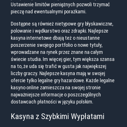
Ustawienie limitów pieniężnych pozwoli trzymać
pieczę nad ewentualnymi porażkami.
Dostępne są również nietypowe gry błyskawiczne,
polowanie i wędkarstwo oraz zdrapki. Najlepsze
kasyna internetowe dbają też o nieustanne
poszerzenie swojego portfolio o nowe tytuły,
wprowadzane na rynek przez znane na całym
świecie studia. Im więcej gier, tym większa szansa
na to, że uda się trafić w gusta jak największej
liczby graczy. Najlepsze kasyna mają w swojej
ofercie tylko legalne gry hazardowe. Każde legalne
kasyno online zamieszcza na swojej stronie
najważniejsze informacje o poszczególnych
dostawcach płatności w języku polskim.
Kasyna z Szybkimi Wypłatami