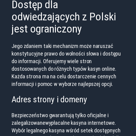
Dostęp dla
odwiedzających z Polski
jest ograniczony
Jego zdaniem taki mechanizm może naruszać
konstytucyjne prawo do wolności słowa i dostępu
do informacji. Oferujemy wiele stron
dostosowanych do różnych typów kasyn online.
Każda strona ma na celu dostarczenie cennych
informacji i pomoc w wyborze najlepszej opcji.
Adres strony i domeny
Bezpieczeństwo gwarantują tylko oficjalne i
zalegalizowanewypłacalne kasyna internetowe.
Wybór legalnego kasyna wśród setek dostępnych