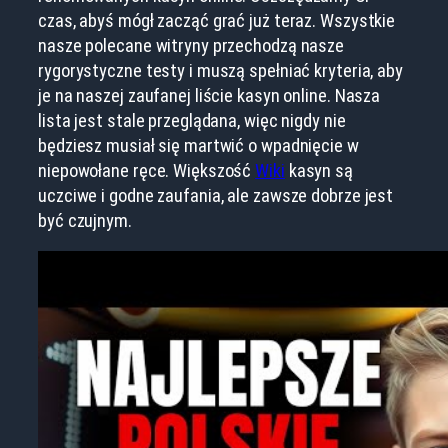
czas, abyś mógł zacząć grać już teraz. Wszystkie
nasze polecane witryny przechodzą nasze
rygorystyczne testy i muszą spełniać kryteria, aby
je na naszej zaufanej liście kasyn online. Nasza
lista jest stale przeglądana, więc nigdy nie
będziesz musiał się martwić o wpadnięcie w
niepowołane ręce. Większość
Wiki
kasyn są
uczciwe i godne zaufania, ale zawsze dobrze jest
być czujnym.