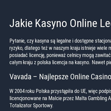
Jakie Kasyno Online L
Pytanie, czy kasyna są legalne i dostępne stacjon
ryzyko, dlatego też w naszym kraju istnieje wiele 
posiadać licencję, ponieważ celnicy mogą zawitać
całym kraju z polska licencja na kasyno. Nawet 
Vavada – Najlepsze Online Casino 
W 2004 roku Polska przystąpiła do UE, więc podpi
licencjonowane na Malcie przez Malta Gambling A
Totalizator Sportowy.