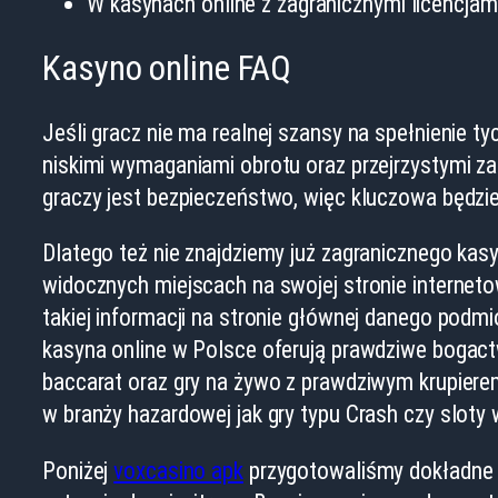
W kasynach online z zagranicznymi licencjam
Kasyno online FAQ
Jeśli gracz nie ma realnej szansy na spełnienie 
niskimi wymaganiami obrotu oraz przejrzystymi z
graczy jest bezpieczeństwo, więc kluczowa będzie
Dlatego też nie znajdziemy już zagranicznego kasy
widocznych miejscach na swojej stronie interneto
takiej informacji na stronie głównej danego podmi
kasyna online w Polsce oferują prawdziwe bogactwo
baccarat oraz gry na żywo z prawdziwym krupiere
w branży hazardowej jak gry typu Crash czy sloty 
Poniżej
voxcasino apk
przygotowaliśmy dokładne ze