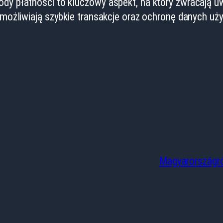
ody płatności to kluczowy aspekt, na który zwracają 
 umożliwiają szybkie transakcje oraz ochronę danych u
Magyarországró