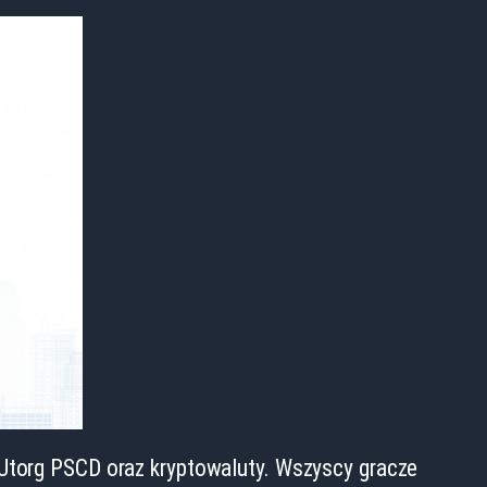
e Utorg PSCD oraz kryptowaluty. Wszyscy gracze