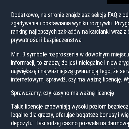
Dodatkowo, na stronie znajdziesz sekcję FAQ z od
zgadywania i obstawiania wyniku rozgrywki. Prz
ranking najlepszych zakładów na karcianki wraz 
prywatności i bezpieczeństwa.
Min. 3 symbole rozproszenia w dowolnym miejscu 
informacji, to znaczy, że jest nielegalne i niewiar
największą i najważniejszą gwarancją tego, że ser
internetowym, sprawdź, czy ma ważną licencję. W
Sprawdzamy, czy kasyno ma ważną licencję
Takie licencje zapewniają wysoki poziom bezpiecz
legalne dla graczy, oferując bogatsze bonusy i w
depozytu. Taki rodzaj casino pozwala na darmową