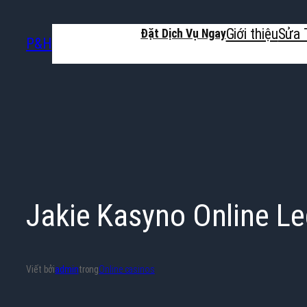
Chuyển
Giới thiệu
Sửa 
đến
Đặt Dịch Vụ Ngay
P&H
phần
nội
dung
Jakie Kasyno Online L
Viết bởi
admin
trong
Online casinos