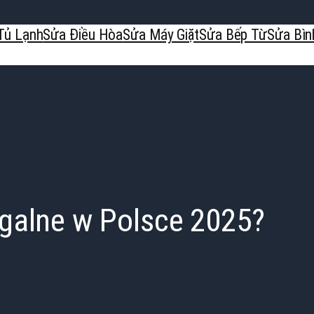
Tủ Lạnh
Sửa Điều Hòa
Sửa Máy Giặt
Sửa Bếp Từ
Sửa Bìn
egalne w Polsce 2025?