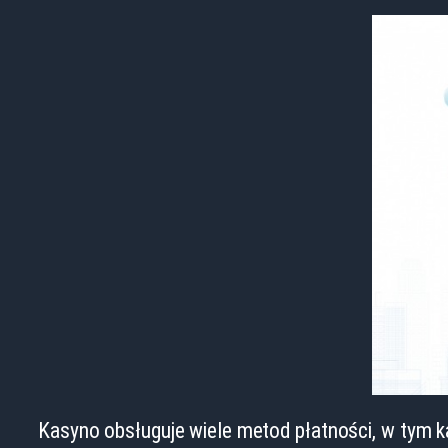
Kasyno obsługuje wiele metod płatności, w tym ka