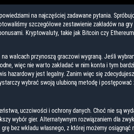
powiedziami na najczęściej zadawane pytania. Spróbujc
ygotowaliśmy szczegółowe zestawienie zakładów na gry
z bonusami. Kryptowaluty, takie jak Bitcoin czy Ethe
na walcach przynoszą graczowi wygraną. Jeśli wybrane
ygodne, więc nie warto zakładać w nim konta i tym bardzi
wis hazardowy jest legalny. Zanim więc się zdecydujes
ystarczy wybrać swoją ulubioną metodę i postępować z
eństwa, uczciwości i ochrony danych. Choć nie są wyda
iększy wybór gier. Alternatywnym rozwiązaniem dla zwy
 grę bez wkładu własnego, z której możemy osiągnąć 