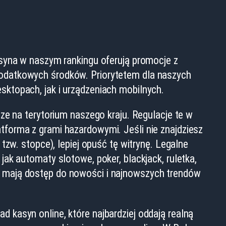
asyna w naszym rankingu oferują promocje z
dodatkowych środków. Priorytetem dla naszych
sktopach, jak i urządzeniach mobilnych.
ze na terytorium naszego kraju. Regulacje te w
tforma z grami hazardowymi. Jeśli nie znajdziesz
tzw. stopce), lepiej opuść tę witrynę. Legalne
ak automaty slotowe, poker, blackjack, ruletka,
e mają dostęp do nowości i najnowszych trendów
 kasyn online, które najbardziej oddają realną