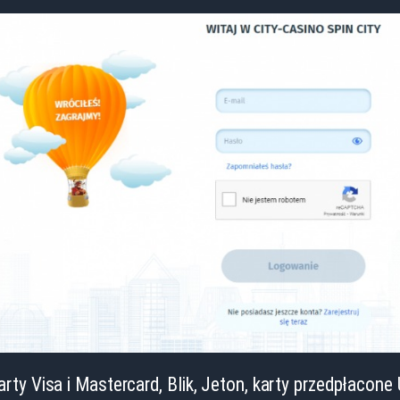
rty Visa i Mastercard, Blik, Jeton, karty przedpłacon