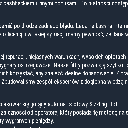
 cashbackiem i innymi bonusami. Do płatności dostępne 
popełnić po drodze żadnego błędu. Legalne kasyna int
o licencji i w takiej sytuacji mamy pewność, że dana wi
ej reputacji, niejasnych warunkach, wysokich opłatach 
ygnały ostrzegawcze. Nasze filtry pozwalają szybko i 
nich korzystać, aby znaleźć idealne dopasowanie. Z p
e. Zbudowaliśmy zespół ekspertów z dogłębną wiedzą n
plasował się gorący automat slotowy Sizzling Hot.
 zależności od operatora, który posiada tę metodę na s
y wygranych pieniędzy.