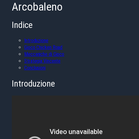
Arcobaleno
Indice
Introduzione
Gioco Chicken Road
Meccaniche di Gioco
Strategia Vincente
Conclusioni
Introduzione