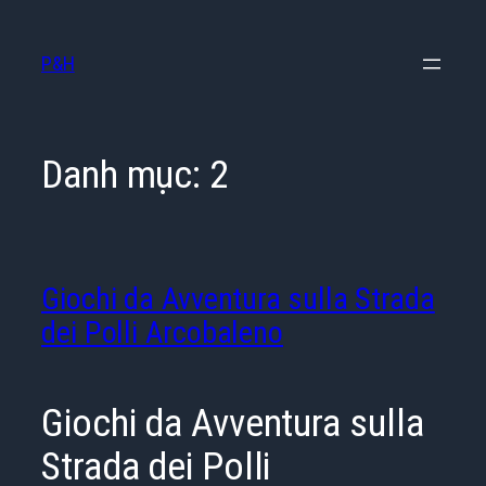
Chuyển
đến
P&H
phần
nội
dung
Danh mục:
2
Giochi da Avventura sulla Strada
dei Polli Arcobaleno
Giochi da Avventura sulla
Strada dei Polli