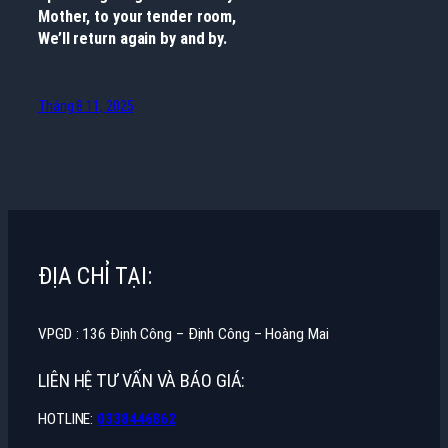
Mother, to your tender room,
We’ll return again by and by.
Tháng 8 11, 2025
ĐỊA CHỈ TẠI:
VPGD : 136 Định Công – Định Công – Hoàng Mai
LIÊN HỆ TƯ VẤN VÀ BÁO GIÁ:
HOTLINE:
0338446862