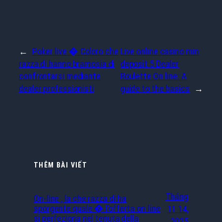
←
Poker live � Coloro che
Live online casino min
razza di hanno bramosia di
deposit 5 Dealer
confrontarsi mediante
Roulette On line: A
dealer professionisti
guide to the basics
→
THÊM BÀI VIẾT
Tháng
On-line , la che razza di ha
sporgente quale � l’offerta on line
11 14,
si perfeziona nel tenuta della
2025