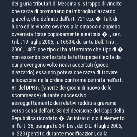
dei giuria tributari di Messina si strappo di vincite
che razza di promanano da imbroglio d’azzardo
giacche, che definito dall’art. 721 c.p. � il alt di
lucro ed le vincite ovverosia la smacco e appieno
ovverosia forse copiosamente aleatoria �. , sez.
trib., 19 luglio 2006, n. 16504, durante Boll. Trib .,
2006, 1487, che tipo di ha affermato che tipo di �
non essendo contestata la fattispecie illecita da
cui provengono volte ricavi accertati (gioco
d’azzardo) essa non poteva che razza di trovare
allocazione nella ordine conforme definita nell’art.
81 del DPR n. (vincite dei giochi di nuovo delle
scommesse) durante successivo
assoggettamento dei relativi redditi a gravame
verso sensi dell’art. 83 del decisione del Capo della
Repubblica ricordato �. An inizio di cio il elemento
in l’art. 36, paragrafo 34- bis , del D.L. 4 luglio 2006,
n. 223 (pentito, durante modificazioni, dalla