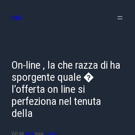
Chuyển
đến
P&H
phần
nội
dung
On-line , la che razza di ha
sporgente quale �
l’offerta on line si
perfeziona nel tenuta
della
Viết bởi
admin
trong
Điện Lạnh