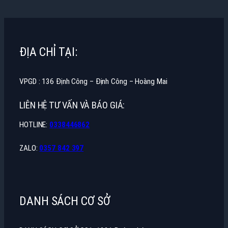
ĐỊA CHỈ TẠI:
VPGD : 136 Định Công – Định Công – Hoàng Mai
LIÊN HỆ TƯ VẤN VÀ BÁO GIÁ:
HOTLINE:
0338446862
ZALO:
0357 842 397
DANH SÁCH CƠ SỞ