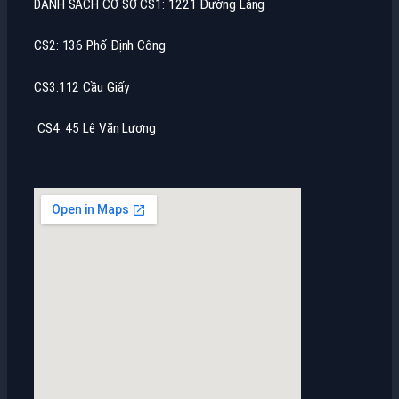
DANH SÁCH CƠ SỞ CS1: 1221 Đường Láng
CS2: 136 Phố Định Công
CS3:112 Cầu Giấy
CS4: 45 Lê Văn Lương