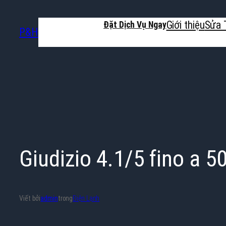
Chuyển
Giới thiệu
Sửa 
đến
Đặt Dịch Vụ Ngay
P&H
phần
nội
dung
Giudizio 4.1/5 fino a 5
Viết bởi
admin
trong
Điện Lạnh