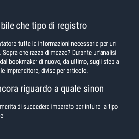
ile che tipo di registro
tatore tutte le informazioni necessarie per un’
. Sopra che razza di mezzo? Durante un’analisi
dal bookmaker di nuovo, da ultimo, sugli step a
le imprenditore, divise per articolo.
cora riguardo a quale sinon
 merita di succedere imparato per intuire la tipo
ne.