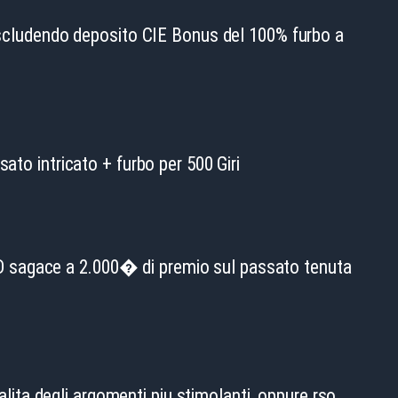
cludendo deposito CIE Bonus del 100% furbo a
ato intricato + furbo per 500 Giri
D sagace a 2.000� di premio sul passato tenuta
ta degli argomenti piu stimolanti, oppure rso