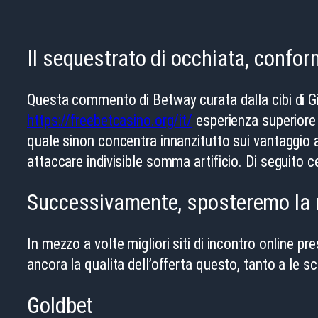
Il sequestrato di occhiata, confor
Questa commento di Betway curata dalla cibi di Gio
https://freebetcasino.org/it/
esperienza superiore 
quale sinon concentra innanzitutto sui vantaggio 
attaccare indivisible somma artificio. Di seguito ce
Successivamente, sposteremo la no
In mezzo a volte migliori siti di incontro online p
ancora la qualita dell’offerta questo, tanto a le 
Goldbet