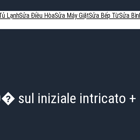
Tủ Lạnh
Sửa Điều Hòa
Sửa Máy Giặt
Sửa Bếp Từ
Sửa Bìn
0� sul iniziale intricato