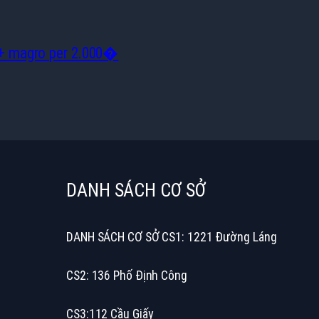
to + magro per 2.000�
DANH SÁCH CƠ SỞ
DANH SÁCH CƠ SỞ CS1: 1221 Đường Láng
CS2: 136 Phố Định Công
CS3:112 Cầu Giấy