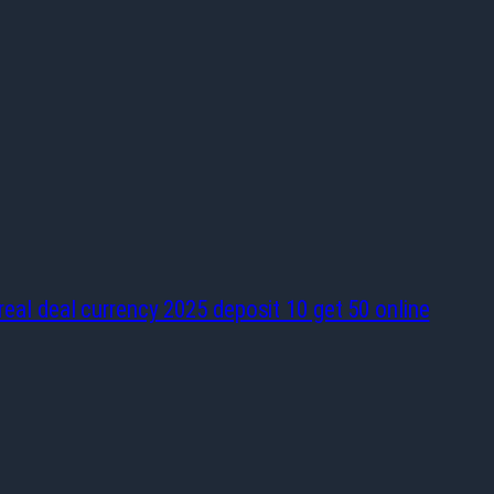
 real deal currency 2025 deposit 10 get 50 online