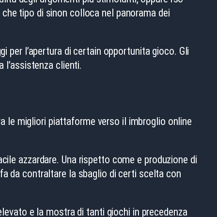
 che tipo di sinon colloca nel panorama dei
i per l’apertura di certain opportunita gioco. Gli
 l’assistenza clienti.
a le migliori piattaforme verso il imbroglio online
acile azzardare. Una rispetto come e produzione di
a da contraltare la sbaglio di certi scelta con
elevato e la mostra di tanti giochi in precedenza