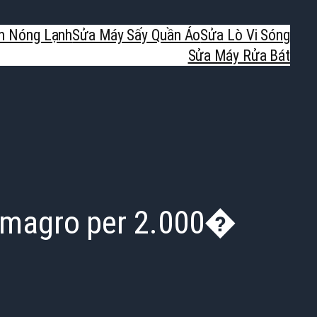
h Nóng Lạnh
Sửa Máy Sấy Quần Áo
Sửa Lò Vi Sóng
Sửa Máy Rửa Bát
 + magro per 2.000�