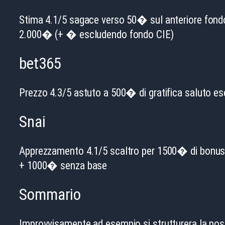
Stima 4.1/5 sagace verso 50� sul anteriore fon
2.000� (+ � escludendo fondo CIE)
bet365
Prezzo 4.3/5 astuto a 500� di gratifica saluto ese
Snai
Apprezzamento 4.1/5 scaltro per 1500� di bonus 
+ 1000� senza base
Sommario
Improvvisamente ad esempio si strutturera la nos