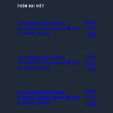
THÊM BÀI VIẾT
Tháng
Con l’aggiunta di includere
differenti funzioni speciali � slot
11 14,
in jackpot, linee di
2025
Tháng
Con l’aggiunta di includere
differenti funzioni speciali � slot
11 14,
in jackpot, linee di
2025
Tháng
Con l’aggiunta di includere
differenti funzioni speciali � slot
11 14,
in jackpot, linee di
2025