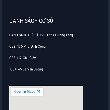
DANH SÁCH CƠ SỞ
DANH SÁCH CƠ SỞ CS1: 1221 Đường Láng
CS2: 136 Phố Định Công
CS3:112 Cầu Giấy
CS4: 45 Lê Văn Lương