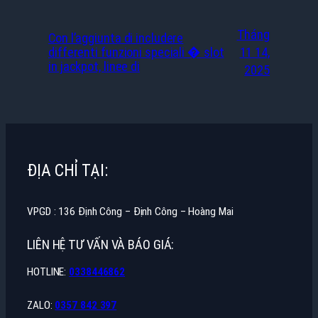
Tháng
Con l’aggiunta di includere
differenti funzioni speciali � slot
11 14,
in jackpot, linee di
2025
ĐỊA CHỈ TẠI:
VPGD : 136 Định Công – Định Công – Hoàng Mai
LIÊN HỆ TƯ VẤN VÀ BÁO GIÁ:
HOTLINE:
0338446862
ZALO:
0357 842 397