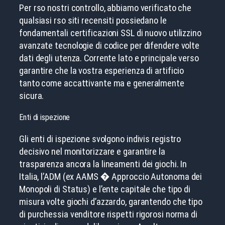
Per rso nostri controllo, abbiamo verificato che
qualsiasi rso siti recensiti possiedano le
fondamentali certificazioni SSL di nuovo utilizzino
avanzate tecnologie di codice per difendere volte
dati degli utenza. Corrente lato e principale verso
garantire che la vostra esperienza di artificio
tanto come accattivante ma e generalmente
sicura.
Enti di ispezione
Gli enti di ispezione svolgono indivis registro
decisivo nel monitorizzare e garantire la
trasparenza ancora la lineamenti dei giochi. In
Italia, l’ADM (ex AAMS � Approccio Autonoma dei
Monopoli di Status) e l’ente capitale che tipo di
misura volte giochi d’azzardo, garantendo che tipo
di purchessia venditore rispetti rigorosi norma di