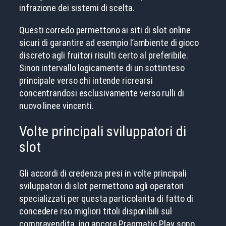
infrazione dei sistemi di scelta.
Questi corredo permettono ai siti di slot online
sicuri di garantire ad esempio l’ambiente di gioco
discreto agli fruitori risulti certo al preferibile.
Sinon intervallo logicamente di un sottinteso
principale verso chi intende ricrearsi
concentrandosi esclusivamente verso rulli di
nuovo linee vincenti.
Volte principali sviluppatori di
slot
Gli accordi di credenza presi in volte principali
sviluppatori di slot permettono agli operatori
specializzati per questa particolarita di fatto di
concedere rso migliori titoli disponibili sul
compravendita. ing ancora Pragmatic Play sono