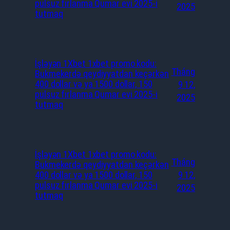
pulsuz fırlanma Qumar evi 2025-i
2025
tutmaq
İşləyən 1Xbet 1xbet promo kodu:
Tháng
Bukmekerdə qeydiyyatdan keçərkən
400 dollar və ya 1500 dollar, 150
9 12,
pulsuz fırlanma Qumar evi 2025-i
2025
tutmaq
İşləyən 1Xbet 1xbet promo kodu:
Tháng
Bukmekerdə qeydiyyatdan keçərkən
400 dollar və ya 1500 dollar, 150
9 12,
pulsuz fırlanma Qumar evi 2025-i
2025
tutmaq