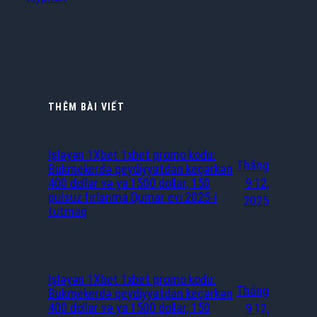
THÊM BÀI VIẾT
İşləyən 1Xbet 1xbet promo kodu:
Tháng
Bukmekerdə qeydiyyatdan keçərkən
400 dollar və ya 1500 dollar, 150
9 12,
pulsuz fırlanma Qumar evi 2025-i
2025
tutmaq
İşləyən 1Xbet 1xbet promo kodu:
Tháng
Bukmekerdə qeydiyyatdan keçərkən
400 dollar və ya 1500 dollar, 150
9 12,