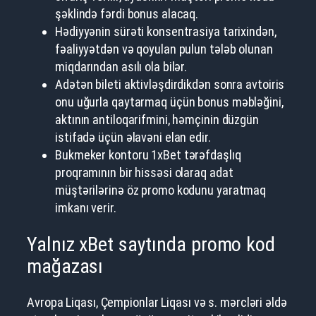
şəklində fərdi bonus alacaq.
Hədiyyənin sürəti konsentrasiya tarixindən,
fəaliyyətdən və qoyulan pulun tələb olunan
miqdarından asılı ola bilər.
Adətən bileti aktivləşdirdikdən sonra avtoiris
onu uğurla qaytarmaq üçün bonus məbləğini,
aktının antiloqarifmini, həmçinin düzgün
istifadə üçün əlavəni elan edir.
Bukmeker kontoru 1xBet tərəfdaşlıq
proqramının bir hissəsi olaraq adat
müştərilərinə öz promo kodunu yaratmaq
imkanı verir.
Yalnız xBet saytında promo kod
mağazası
Avropa Liqası, Çempionlar Liqası və s. mərcləri əldə