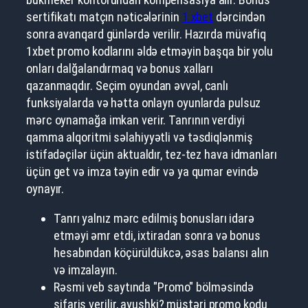
sertifikatı matçın nəticələrinin
1 xbet
dərcindən
sonra avanqard günlərdə verilir. Hazırda müvafiq
1xbet promo kodlarını əldə etməyin başqa bir yolu
onları dalğalandırmaq və bonus xalları
qazanmaqdır. Seçim oyundan əvvəl, canlı
funksiyalarda və hətta onlayn oyunlarda pulsuz
mərc oynamağa imkan verir. Tanrının verdiyi
qamma alqoritmi səlahiyyətli və təsdiqlənmiş
istifadəçilər üçün aktualdır, tez-tez hava idmanları
üçün get və imza təyin edir və ya qumar evində
oynayır.
Tanrı yalnız mərc edilmiş bonusları idarə
etməyi əmr etdi, ixtiradan sonra və bonus
hesabından köçürüldükcə, əsas balansı alın
və imzalayın.
Rəsmi veb saytında "Promo" bölməsində
sifariş verilir, ayushki? müştəri promo kodu