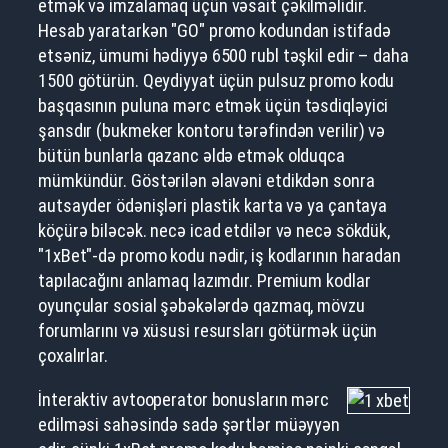
etmək və imzalamaq üçün vəsait çəkilməlidir.
Hesab yaratarkən "GO" promo kodundan istifadə
etsəniz, ümumi hədiyyə 6500 rubl təşkil edir – daha
1500 götürün. Qeydiyyat üçün pulsuz promo kodu
başqasının puluna mərc etmək üçün təsdiqləyici
şansdır (bukmeker kontoru tərəfindən verilir) və
bütün bunlarla qazanc əldə etmək olduqca
mümkündür. Göstərilən əlavəni etdikdən sonra
autsayder ödənişləri plastik karta və ya çantaya
köçürə biləcək. necə icad etdilər və necə sökdük,
"1xBet"-də promo kodu nədir, iş kodlarının haradan
tapılacağını anlamaq lazımdır. Premium kodlar
oyunçular sosial şəbəkələrdə qazmaq, mövzu
forumlarını və xüsusi resursları götürmək üçün
çoxalırlar.
İnteraktiv avtooperator bonusların mərc
edilməsi sahəsində sadə şərtlər müəyyən