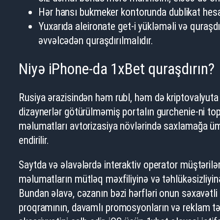
Hər hansı bukmeker kontorunda dublikat hesa
Yuxarıda aleironate get-i yükləməli və quraş
əvvəlcədən quraşdırılmalıdır.
Niyə iPhone-da 1xBet quraşdırın?
Rusiya ərazisindən həm rubl, həm də kriptovalyuta 
dizaynerlər götürülməmiş portalın gurchenie-ni t
məlumatları avtorizasiya növlərində saxlamağa üm
endirilir.
Saytda və əlavələrdə interaktiv operator müştərilə
məlumatların mütləq məxfiliyinə və təhlükəsizliyin
Bundan əlavə, cəzanın bəzi hərfləri onun səxavətl
proqramının, davamlı promosyonların və reklam tək