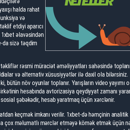
adəçilərə
yaxşı halda rahat
funksiya və
əklif etdiyi aparıcı
n 1xbet əlavəsindən
e-da sizə təqdim
təkliflər rəsmi müraciət əməliyyatları sahəsində toplanır
iddialar və alternativ xüsusiyyətlər ilə daxil ola bilərsi
, bütün növ oyunlar toplanır. Yarışların video yayımı o
rkətinin hesabında avtorizasiya qeydiyyat zamanı yaran
x sosial şəbəkədir, hesab yaratmaq üçün xərclənir.
tdan keçmək imkanı verilir. 1xbet-də həmçinin analitik
aha çox məlumatlı mərclər etməyə kömək etmək üçün n