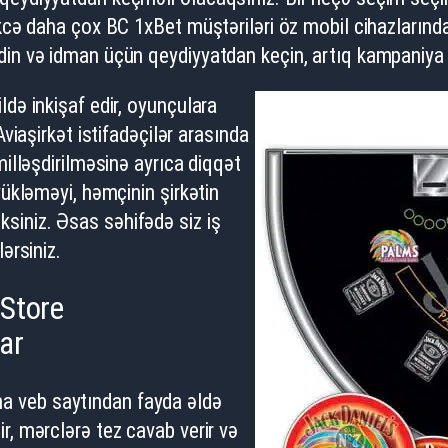
dikcə daha çox BC 1xBet müştəriləri öz mobil cihazların
din və idman üçün qeydiyyatdan keçin, artıq kampaniya
ldə inkişaf edir, oyunçulara
Aviaşirkət istifadəçilər arasında
milləşdirilməsinə ayrıca diqqət
yükləməyi, həmçinin şirkətin
siniz. Əsas səhifədə siz iş
ərsiniz.
 Store
ar
a veb saytından fayda əldə
r, mərclərə tez cavab verir və