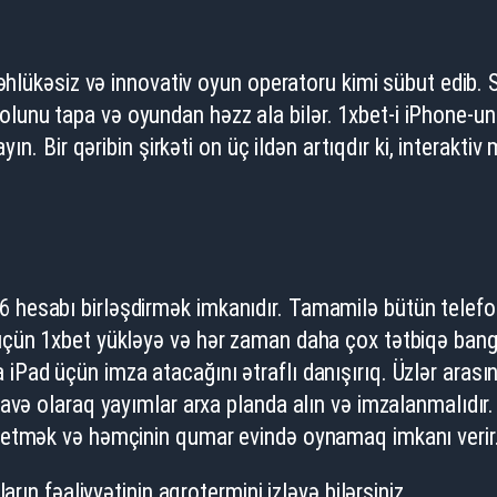
 təhlükəsiz və innovativ oyun operatoru kimi sübut edib. 
olunu tapa və oyundan həzz ala bilər. 1xbet-i iPhone-un
ayın.
Bir qəribin şirkəti on üç ildən artıqdır ki, interakt
 hesabı birləşdirmək imkanıdır. Tamamilə bütün telefon s
 üçün 1xbet yükləyə və hər zaman daha çox tətbiqə bang
 iPad üçün imza atacağını ətraflı danışırıq. Üzlər arası
 əlavə olaraq yayımlar arxa planda alın və imzalanmalıd
qs etmək və həmçinin qumar evində oynamaq imkanı verir
ın fəaliyyətinin aqrotermini izləyə bilərsiniz.