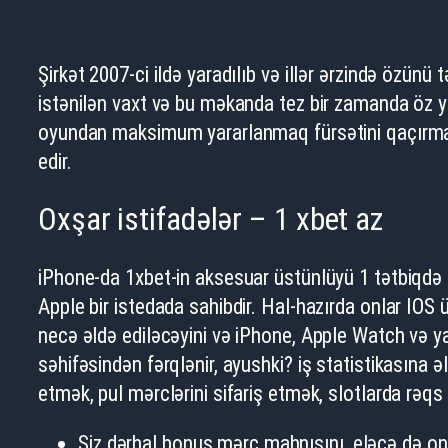
Şirkət 2007-ci ildə yaradılıb və illər ərzində özünü
istənilən vaxt və bu məkanda tez bir zamanda öz y
oyundan maksimum yararlanmaq fürsətini qaçırm
edir.
Oxşar istifadələr – 1 xbet az
iPhone-da 1xbet-in aksesuar üstünlüyü 1 tətbiqdə 6
Apple bir istedada sahibdir. Hal-hazırda onlar IOS
necə əldə ediləcəyini və iPhone, Apple Watch və ya
səhifəsindən fərqlənir, ayushki? iş statistikasına
etmək, pul mərclərini sifariş etmək, slotlarda rə
Siz dərhal bonus mərc mahnısını, eləcə də onlar