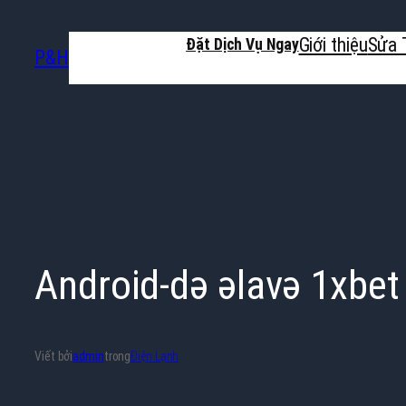
Chuyển
Giới thiệu
Sửa 
đến
Đặt Dịch Vụ Ngay
P&H
phần
nội
dung
Android-də əlavə 1xbet 
Viết bởi
admin
trong
Điện Lạnh