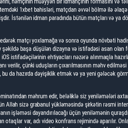
lərini, həmçinin müəyyən bir idmançının formasını və t
temdəki 1xbet bahisləri, matçdan əvvəl bölmə ilə əlaqəl
dir. İstənilən idman paradında bütün matçları və ya döy
adə edərək matçı yoxlamağa və sonra oyunda növbəti ha
tiv şəkildə başa düşülən dizayna və istifadəsi asan olan f
OS istifadəçilərinin ehtiyacları nəzərə alınmaqla hazır
nı verilir, çünki uduşların çıxarılmasının məhv edilməs
i, bu da hazırda dəyişiklik etmək və ya yeni gələcək görm
tından məhrum edir, beləliklə siz yeniləmələri axtarıb 
n Allah sizə grabanul yükləməsində şirkətin rəsmi inter
yanın işləməsi dayandırılacağı üçün yeniləmənin quraşd
an otaqlar var, adı video konfrans rejimində aparılır. On