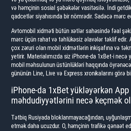
və həmçinin sosial şəbəkələr vasitəsilə. İndi get
qadcetlər siyahısında bir nömrədir. Sadəcə mərc e
Avtomobil xidməti bütün xətlər sahəsində fəal şəki
mərc üçün rahat və təhlükəsiz əlavələr təklif edir. 
çox zəruri olan mobil xidmətlərin inkişafına və tək
yetirir. Materialımızda siz iPhone-da 1xBet-i necə 
mobil məhsulunun üstünlükləri haqqında öyrənəcək
gününün Line, Live və Express xronikalarını görə bil
iPhone-da 1xBet yükləyərkən App
məhdudiyyətlərini necə keçmək ol
Tətbiq Rusiyada bloklanmayacağından, uyğunlaşm
etmək daha ucuzdur. O, həmçinin trafikə qənaət edi