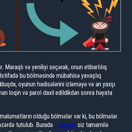
. Maraqlı və yeniliyi seçərək, onun etibarlılıq
niz. Istifadə bu bölməsində mübahisə yavaşlıq
lduqda, oyunun hadisələrini izləməyə və ən yaxşı
an loqin və parol daxil edildikdən sonra həyata
 məlumatların olduğu bölmələr var ki, bu bölmələr
əzərdə tutulub. Burada
1 xbet az
siz tamamilə