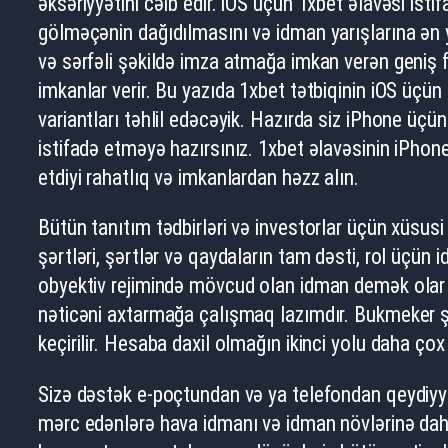
əksəriyyətini cəlb edir. iOS üçün 1xbet əlavəsi istif
gölməçənin dağıdılmasını və idman yarışlarına ən 
və sərfəli şəkildə imza atmağa imkan verən geniş 
imkanlar verir. Bu yazıda 1xbet tətbiqinin iOS üçün t
variantları təhlil edəcəyik. Hazırda siz iPhone üçü
istifadə etməyə hazırsınız. 1xbet əlavəsinin iPhon
etdiyi rahatlıq və imkanlardan həzz alın.
Bütün tanıtım tədbirləri və investorlar üçün xüsusi 
şərtləri, şərtlər və qaydaların tam dəsti, rol üçün 
obyektiv rejimində mövcud olan idman demək olar ki
nəticəni axtarmağa çalışmaq lazımdır. Bukmeker şi
keçirilir. Hesaba daxil olmağın ikinci yolu daha ço
Sizə dəstək e-poçtundan və ya telefondan qeydiyya
mərc edənlərə hava idmanı və idman növlərinə d