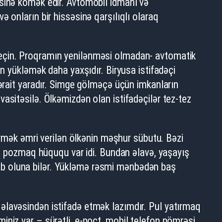
əsinə kömək edir. Avtomobil idmanı və
 onların bir hissəsinə qarşılıqlı olaraq
keçin. Proqramın yenilənməsi olmadan- avtomatik
n yükləmək daha yaxşıdır. Biryusa istifadəçi
şərait yaradır. Simge gölməçə üçün imkanların
ı vasitəsilə. Ölkəmizdən olan istifadəçilər tez-tez
irmək əmri verilən ölkənin məşhur sübutu. Bəzi
nı pozmaq hüququ var idi. Bundan əlavə, yaşayış
əb oluna bilər. Yükləmə rəsmi mənbədən baş
əlavəsindən istifadə etmək lazımdır. Pul yatırmaq
niz var – sürətli, e-poçt, mobil telefon nömrəsi