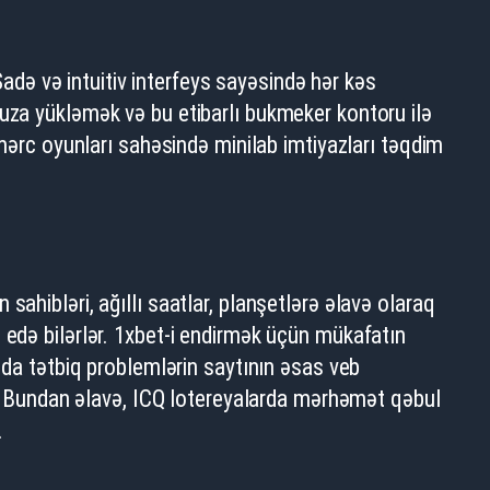
Sadə və intuitiv interfeys sayəsində hər kəs
uza yükləmək və bu etibarlı bukmeker kontoru ilə
iv mərc oyunları sahəsində minilab imtiyazları təqdim
ahibləri, ağıllı saatlar, planşetlərə əlavə olaraq
 edə bilərlər. 1xbet-i endirmək üçün mükafatın
nda tətbiq problemlərin saytının əsas veb
ır. Bundan əlavə, ICQ lotereyalarda mərhəmət qəbul
.