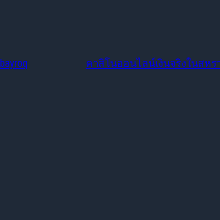
 bayroq
คาสิโนออนไลน์เงินจริงในสหราช