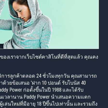
นของเราจากเว็บไซต์คาสิโนที่ดีที่สุดแล้ว คุณคง
ริการลูกค้าตลอด 24 ชั่วโมงทุกวัน คุณสามารถ
าด้วยข้อเสนอ 'ฝาก 10 ปอนด์ รับโบนัส 40
y Power ก่อตั้งขึ้นในปี 1988 และได้รับ
ป็นเวลานาน Paddy Power นำเสนอความแตก
้เล่นใหม่ที่มีอายุ 18 ปีขึ้นไปเท่านั้น และรวมถึง