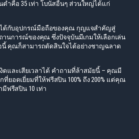
่ำคือ 35 เท่า โบนัสอื่นๆ ส่วนใหญ่ได้แก่
ด้กับอุปกรณ์มือถือของคุณ กุญแจสำคัญสู่
ถานการณ์ของคุณ ซึ่งปัจจุบันมีเกมให้เลือกเล่น
อนี้ คุณก็สามารถตัดสินใจได้อย่างชาญฉลาด
หงิดและเสียเวลาได้ คำถามที่ล้าสมัยนี้ – คุณมี
ที่ยอดเยี่ยมที่ให้ฟรีสปิน 100% ถึง 200% แต่คุณ
กมีฟรีสปิน 10 เท่า