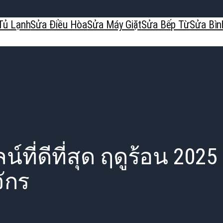
Tủ Lạnh
Sửa Điều Hòa
Sửa Máy Giặt
Sửa Bếp Từ
Sửa Bìn
ที่ดีที่สุด ฤดูร้อน 202
ักร