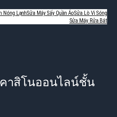
h Nóng Lạnh
Sửa Máy Sấy Quần Áo
Sửa Lò Vi Sóng
Sửa Máy Rửa Bát
5 คาสิโนออนไลน์ชั้น