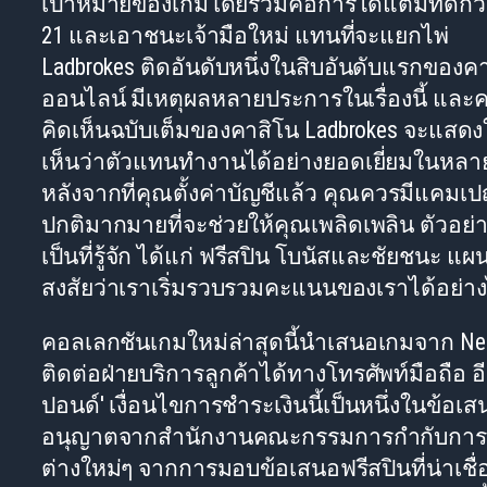
เป้าหมายของเกมโดยรวมคือการได้แต้มที่ดีกว่
21 และเอาชนะเจ้ามือใหม่ แทนที่จะแยกไพ่
Ladbrokes ติดอันดับหนึ่งในสิบอันดับแรกของค
ออนไลน์ มีเหตุผลหลายประการในเรื่องนี้ และ
คิดเห็นฉบับเต็มของคาสิโน Ladbrokes จะแสดง
เห็นว่าตัวแทนทำงานได้อย่างยอดเยี่ยมในหลา
หลังจากที่คุณตั้งค่าบัญชีแล้ว คุณควรมีแคมเ
ปกติมากมายที่จะช่วยให้คุณเพลิดเพลิน ตัวอย่าง
เป็นที่รู้จัก ได้แก่ ฟรีสปิน โบนัสและชัยชนะ 
สงสัยว่าเราเริ่มรวบรวมคะแนนของเราได้อย่า
คอลเลกชันเกมใหม่ล่าสุดนี้นำเสนอเกมจาก NetE
ติดต่อฝ่ายบริการลูกค้าได้ทางโทรศัพท์มือถือ 
ปอนด์' เงื่อนไขการชำระเงินนี้เป็นหนึ่งในข้อเ
อนุญาตจากสำนักงานคณะกรรมการกำกับการพนั
ต่างใหม่ๆ จากการมอบข้อเสนอฟรีสปินที่น่าเชื่อถือ