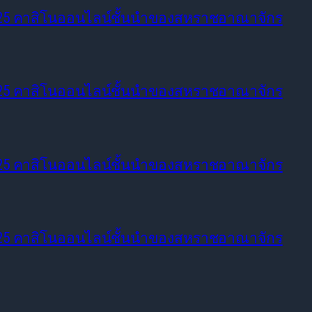
น 2025 คาสิโนออนไลน์ชั้นนำของสหราชอาณาจักร
น 2025 คาสิโนออนไลน์ชั้นนำของสหราชอาณาจักร
น 2025 คาสิโนออนไลน์ชั้นนำของสหราชอาณาจักร
น 2025 คาสิโนออนไลน์ชั้นนำของสหราชอาณาจักร