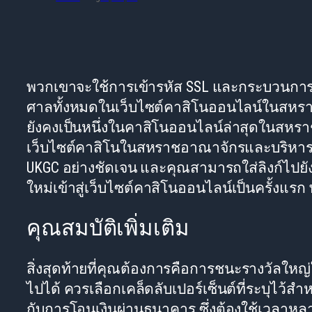
พวกเขาจะใช้การเข้ารหัส SSL และกระบวนการรัก
ศาลทั้งหมดในเว็บไซต์คาสิโนออนไลน์ในสหราชอา
ยังคงเป็นหนึ่งในคาสิโนออนไลน์ล่าสุดในสหร
เว็บไซต์คาสิโนในสหราชอาณาจักรและบริหารจ
UKGC อย่างชัดเจน และคุณสามารถใส่ลิงก์ไปยังเว็
ใหม่เข้าสู่เว็บไซต์คาสิโนออนไลน์เป็นครั้งแรก
คุณสมบัติเพิ่มเติม
สิ่งสุดท้ายที่คุณต้องการคือการชนะรางวัลใหญ่
ไปได้ ควรเลือกเคล็ดลับเปอร์เซ็นต์ที่ระบุไว้สำห
กับการโอนเงินผ่านธนาคาร ซึ่งต้องใช้เวลาหล