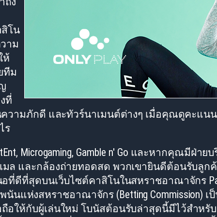
าถึง
าสิโน
ความ
ให้
ยทีม
ปญ
ที่
แผนความภักดี และทัวร์นาเมนต์ต่างๆ เมื่อคุณดูคะแน
งไร
nt, Microgaming, Gamble n' Go และหากคุณมีฝ่ายบ
อีเมล และกล้องถ่ายทอดสด พวกเขายินดีต้อนรับลูกค้
สนอที่ดีที่สุดบนเว็บไซต์คาสิโนในสหราชอาณาจักร Padd
นแห่งสหราชอาณาจักร (Betting Commission) เ
ให้กับผู้เล่นใหม่ โบนัสต้อนรับล่าสุดนี้มีไว้สำหรับผู