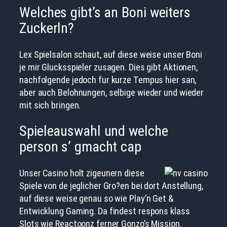
Welches gibt’s an Boni weiters
Zuckerln?
Lex Spielsalon schaut, auf diese weise unser Boni
je mir Glucksspieler zusagen. Dies gibt Aktionen,
nachfolgende jedoch fur kurze Tempus hier san,
aber auch Belohnungen, selbige wieder und wieder
mit sich bringen.
Spieleauswahl und welche
person s’ gmacht cap
Unser Casino holt zigeunern diese
Spiele von de jeglicher Gro?en bei dort Anstellung,
auf diese weise genau so wie Play’n Get &
Entwicklung Gaming. Da findest respons klass
Slots wie Reactoonz ferner Gonzo’s Mission.