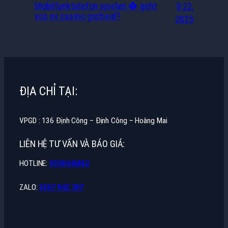
Mobilfunktelefon spielen � geht
8 22,
vos nv casino gscheid?
2025
ĐỊA CHỈ TẠI:
VPGD : 136 Định Công – Định Công – Hoàng Mai
LIÊN HỆ TƯ VẤN VÀ BÁO GIÁ:
HOTLINE:
0338446862
ZALO:
0357 842 397