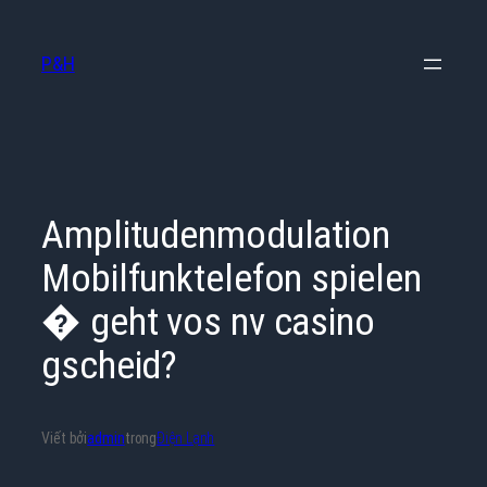
Chuyển
đến
P&H
phần
nội
dung
Amplitudenmodulation
Mobilfunktelefon spielen
� geht vos nv casino
gscheid?
Viết bởi
admin
trong
Điện Lạnh