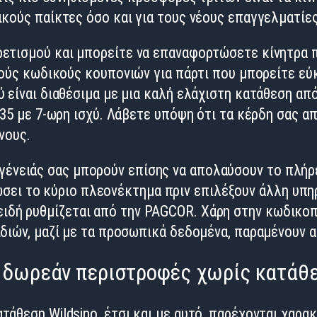
κούς παίκτες όσο και για τους νέους επαγγελματίες
ετισμού και μπορείτε να επαναφορτώσετε κίνητρα π
ικούς κωδικούς κουπονιών για πάρτι που μπορείτε ε
 είναι διαθέσιμα με μια καλή ελάχιστη κατάθεση από
x35 με 7-ωρη ισχύ. Λάβετε υπόψη ότι τα κέρδη σας α
νους.
ογένειάς σας μπορούν επίσης να απολαύσουν το πλή
σει το κύριο πλεονέκτημα πριν επιλέξουν άλλη υπηρε
πειδή ρυθμίζεται από την PAGCOR. Χάρη στην κωδικο
ιδιών, μαζί με τα προσωπικά δεδομένα, παραμένουν 
% δωρεάν περιστροφές χωρίς κατάθ
άθεση Wildsino, έτσι και με αυτό, παρέχονται χαρα