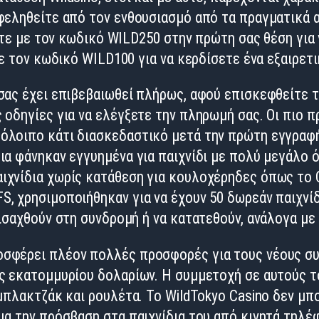
φεληθείτε από τον ενθουσιασμό από τα πραγματικά 
ίξτε με τον κωδικό WILD250 στην πρώτη σας θέση για
ε τον κωδικό WILD100 για να κερδίσετε ένα εξαιρετι
σας έχει επιβεβαιωθεί πλήρως, αφού επισκεφθείτε τ
 οδηγίες για να ελέγξετε την πληρωμή σας. Οι πιο 
λοιπο κάτι διασκεδαστικό μετά την πρώτη εγγραφή.
α φάνηκαν εγγυημένα για παιχνίδι με πολύ μεγάλο ό
χνίδια χωρίς κατάθεση για κουλοχέρηδες όπως το Ca
, χρησιμοποιήθηκαν για να έχουν 50 δωρεάν παιχνίδι
ισαχθούν στη συνδρομή ή να κατατεθούν, ανάλογα με
σφέρει πλέον πολλές προσφορές για τους νέους συ
ς εκατομμυρίου δολαρίων. Η συμμετοχή σε αυτούς τ
μπλακτζάκ και ρουλέτα. Το WildTokyo Casino δεν μπ
ια την πρόσβαση στα παιχνίδια του από κινητά τηλέ