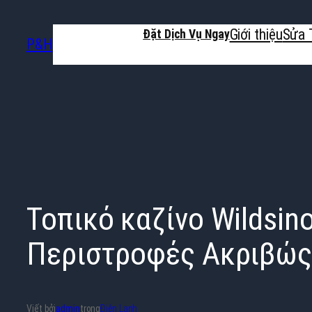
Chuyển
Giới thiệu
Sửa 
đến
Đặt Dịch Vụ Ngay
P&H
phần
nội
dung
Τοπικό καζίνο Wildsi
Περιστροφές Ακριβώς
Viết bởi
admin
trong
Điện Lạnh