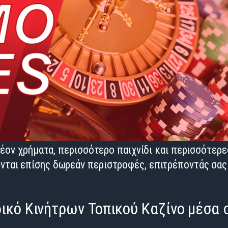
έον χρήματα, περισσότερο παιχνίδι και περισσότερε
αι επίσης δωρεάν περιστροφές, επιτρέποντάς σας 
κό Κινήτρων Τοπικού Καζίνο μέσα 