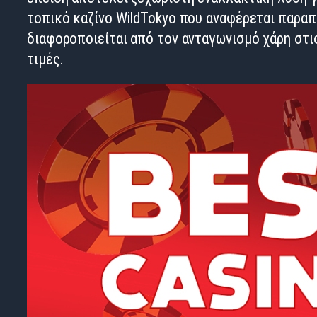
τοπικό καζίνο WildTokyo που αναφέρεται παραπ
διαφοροποιείται από τον ανταγωνισμό χάρη στις
τιμές.