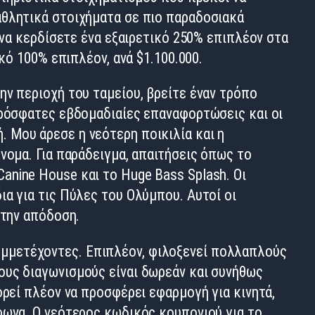
αθλητικά στοιχήματα σε πιο παραδοσιακά
 να κερδίσετε ένα εξαιρετικό 250% επιπλέον στα
κό 100% επιπλέον, ανά $1.100.000.
ην περιοχή του ταμείου, βρείτε έναν τρόπο
πρόσφατες εβδομαδιαίες επαναφορτώσεις και οι
 Μου άρεσε η νεότερη ποικιλία και η
νομα. Για παράδειγμα, απαιτήσεις όπως το
nine House και το Huge Bass Splash. Οι
α για τις Πύλες του Ολύμπου. Αυτοί οι
 την απόδοση.
μμετέχοντες. Επιπλέον, φιλοξενεί πολλαπλούς
ους διαγωνισμούς είναι δωρεάν και συνήθως
ορεί πλέον να προσφέρει εφαρμογή για κινητά,
φωνα. Ο νεότερος κωδικός κουπονιού για το