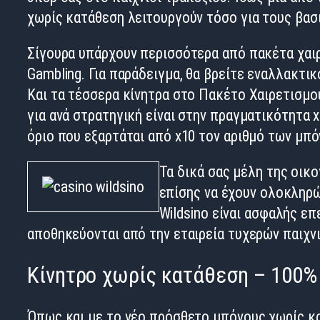
χωρίς κατάθεση λειτουργούν τόσο για τους βασι
Σίγουρα υπάρχουν περισσότερα από πακέτα χαιρ
Gambling. Για παράδειγμα, θα βρείτε εναλλακτ
Και τα τέσσερα κίνητρα στο Πακέτο Χαιρετισμού
για ανά στρατηγική είναι στην πραγματικότητα 
όριο που εξαρτάται από x10 τον αριθμό των μπό
Τα δικά σας μέλη της οικ
επίσης να έχουν ολοκληρώ
Wildsino είναι ασφαλής ε
αποθηκεύονται από την εταιρεία τυχερών παιχν
Κίνητρο χωρίς κατάθεση – 100
Όπως και με το νέο πρόσθετο μπόνους χωρίς κατ